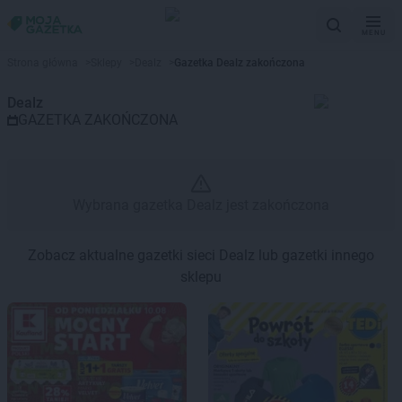
MENU
Gazetka promocyjna Dealz – Wy
Strona główna
>
Sklepy
>
Dealz
>
Gazetka Dealz zakończona
Dealz
GAZETKA ZAKOŃCZONA
Wybrana gazetka Dealz jest zakończona
Zobacz aktualne gazetki sieci Dealz lub gazetki innego
sklepu