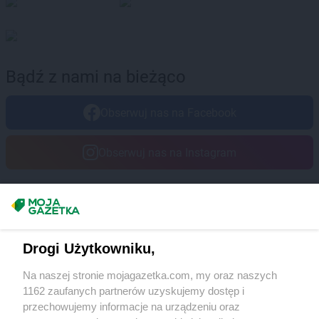
Bądź z nami na bieżąco
Obserwuj nas na Facebook
Obserwuj nas na Instagram
Masz sugestie lub pytania?
Napisz do nas:
support@mojagazetka.com
Drogi Użytkowniku,
Współpraca z nami
Na naszej stronie mojagazetka.com, my oraz naszych
Zobacz szczegóły
1162 zaufanych partnerów uzyskujemy dostęp i
Retail Radar – analiza rynku
przechowujemy informacje na urządzeniu oraz