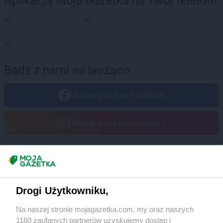
Aplikacja Moja Gazetka na Twój telefon!
Bądź z nami na bieżąco
Obserwuj nas na Facebook
Obserwuj nas na Instagram
Masz sugestie lub pytania?
Napisz do nas:
support@mojagazetka.com
Drogi Użytkowniku,
Współpraca z nami
Na naszej stronie mojagazetka.com, my oraz naszych
Zobacz szczegóły
1160 zaufanych partnerów uzyskujemy dostęp i