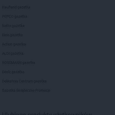
Kaufland gazetka
PEPCO gazetka
Netto gazetka
Dino gazetka
Action gazetka
ALDI gazetka
ROSSMANN gazetka
Dealz gazetka
Delikatesy Centrum gazetka
Gazetka Świąteczne Promocje
Ulubione produkty użytkowników