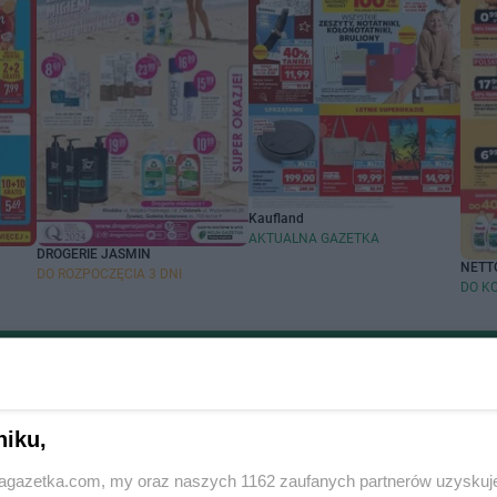
Kaufland
AKTUALNA GAZETKA
DROGERIE JASMIN
NETT
DO ROZPOCZĘCIA 3 DNI
DO K
Zobacz aktualne gazetki dino
handlowych
Popularne sieci han
niku,
cin
Biedronka gazetka
jagazetka.com, my oraz naszych 1162 zaufanych partnerów uzyskuj