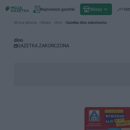
Najnowsze gazetki
Sklepy
Hit
Gazetka promocyjna dino – Wyb
Strona główna
>
Sklepy
>
dino
>
Gazetka dino zakończona
dino
GAZETKA ZAKOŃCZONA