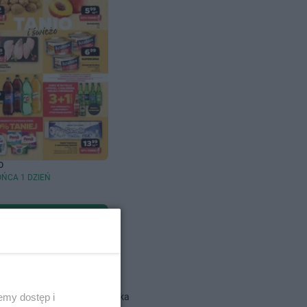
O
OŃCA 1 DZIEŃ
dlowe
Action gazetka
emy dostęp i