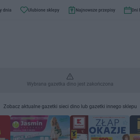
y dnia
Ulubione sklepy
Najnowsze przepisy
Dni
rana gazetka dino jest zakońc
Wybrana gazetka dino jest zakończona
Zobacz aktualne gazetki sieci dino lub gazetki innego sklepu