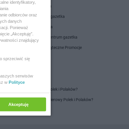
lne identyfikatory,
ALDI gazetka
iania
anie odbiorców oraz
ROSSMANN gazetka
nych danych
Dealz gazetka
kacji. Ponieważ
ięcie „Akceptuję”.
Delikatesy Centrum gazetka
ywatności znajdujący
Gazetka Świąteczne Promocje
o sprzeciwić się
 naszych serwisów
esz w
Polityce
Jaki jest ulubiony szampon Polek i Polaków?
Jaki jest ulubiony ręcznik papierowy Polek i Polaków?
Akceptuję