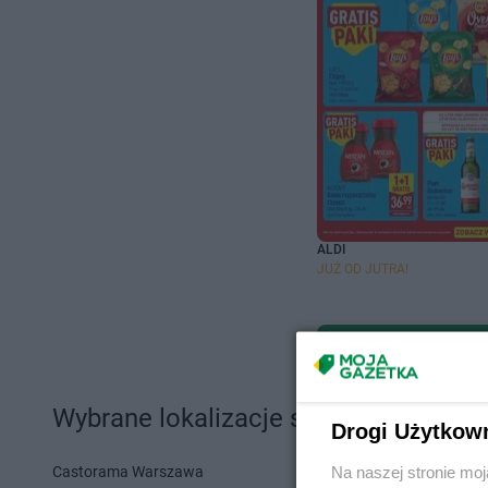
ALDI
JUŻ OD JUTRA!
Wybrane lokalizacje sklepów i sieci 
Drogi Użytkow
Castorama Warszawa
Action Szcze
Na naszej stronie mo