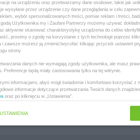
cje na urządzeniu oraz przetwarzamy dane osobowe, takie jak unika
szawa
Lidl gazetka
je wysyłane przez urządzenie czy dane przeglądania w celu zapewn
klam, wybór spersonalizowanych treści, pomiar reklam i treści, bad
ów
Kaufland gazetka
 zgodą Użytkownika my i Zaufani Partnerzy możemy używać dokład
zawa
PEPCO gazetka
az aktywnie skanować charakterystykę urządzenia do celów identyfi
ść, prosimy o zgodę na korzystanie z tych technologii poprzez klikn
k
Netto gazetka
a i zawsze możesz ją zmienić/wycofać klikając przycisk ustawień pr
ogu strony
Dino gazetka
rzetwarzania danych nie wymagają zgody użytkownika, ale masz praw
. Preferencje będą miały zastosowania tylko na tej witrynie.
szymi informacjami, abyś mógł świadomie i komfortowo korzystać z
gółowe informacje dotyczące przetwarzania Twoich danych znajdzi
es
oraz po kliknięciu w „Ustawienia”.
Jakie są ulubione płatki owsiane Polek i Polaków?
Jaki jest ulubiony środek do WC Polek i Polaków?
USTAWIENIA
Jaki jest ulubiony żel pod prysznic Polek i Polaków?