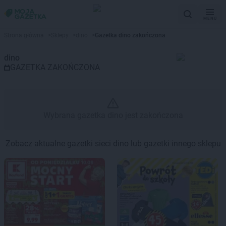
MENU
Gazetka promocyjna dino – Wyb
Strona główna
>
Sklepy
>
dino
>
Gazetka dino zakończona
dino
GAZETKA ZAKOŃCZONA
Wybrana gazetka dino jest zakończona
Zobacz aktualne gazetki sieci dino lub gazetki innego sklepu