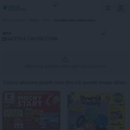
MENU
Gazetka promocyjna dino – Wyb
Strona główna
>
Sklepy
>
dino
>
Gazetka dino zakończona
dino
GAZETKA ZAKOŃCZONA
Wybrana gazetka dino jest zakończona
Zobacz aktualne gazetki sieci dino lub gazetki innego sklepu