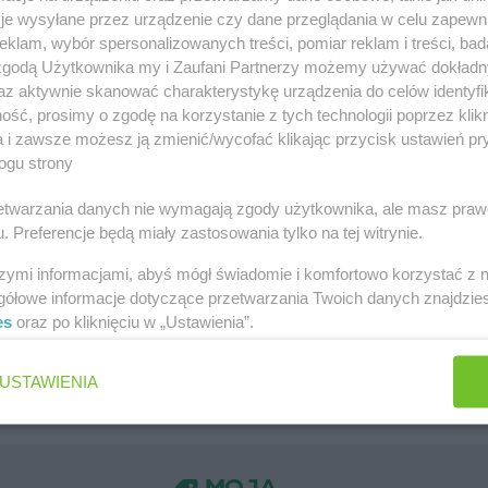
je wysyłane przez urządzenie czy dane przeglądania w celu zapewn
ów
Kaufland gazetka
klam, wybór spersonalizowanych treści, pomiar reklam i treści, bad
 zgodą Użytkownika my i Zaufani Partnerzy możemy używać dokład
zawa
PEPCO gazetka
az aktywnie skanować charakterystykę urządzenia do celów identyfi
ść, prosimy o zgodę na korzystanie z tych technologii poprzez klikn
k
Netto gazetka
a i zawsze możesz ją zmienić/wycofać klikając przycisk ustawień pr
Dino gazetka
ogu strony
rzetwarzania danych nie wymagają zgody użytkownika, ale masz praw
. Preferencje będą miały zastosowania tylko na tej witrynie.
szymi informacjami, abyś mógł świadomie i komfortowo korzystać z
gółowe informacje dotyczące przetwarzania Twoich danych znajdzi
Jakie są ulubione płatki owsiane Polek i Polaków?
es
oraz po kliknięciu w „Ustawienia”.
Jaki jest ulubiony środek do WC Polek i Polaków?
USTAWIENIA
Jaki jest ulubiony żel pod prysznic Polek i Polaków?