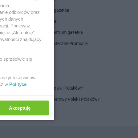
iania
ROSSMANN gazetka
anie odbiorców oraz
nych danych
Dealz gazetka
kacji. Ponieważ
ięcie „Akceptuję”.
Delikatesy Centrum gazetka
ywatności znajdujący
Gazetka Świąteczne Promocje
o sprzeciwić się
 naszych serwisów
esz w
Polityce
Jaki jest ulubiony szampon Polek i Polaków?
Jaki jest ulubiony ręcznik papierowy Polek i Polaków?
Akceptuję