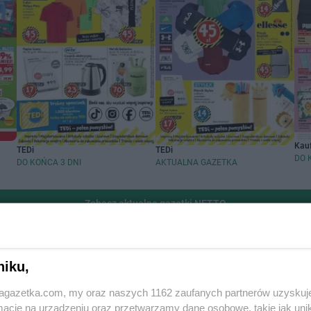
Kau
TEDi
TEDi
DO 
DO KOŃCA 3 DNI
AKTUALNA GAZETKA
Zobacz aktualne gazetki NETTO
handlowych
Popularne sieci han
niku,
cin
Biedronka gazetka
jagazetka.com, my oraz naszych 1162 zaufanych partnerów uzyskuj
cje na urządzeniu oraz przetwarzamy dane osobowe, takie jak unika
szawa
Lidl gazetka