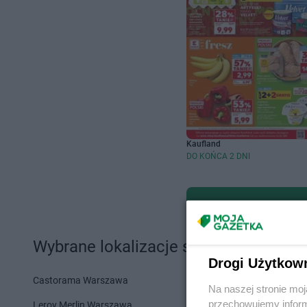
Kaufland
DO KOŃCA 2 DNI
Wybrane lokalizacje sklepów i sieci 
Drogi Użytkow
Castorama Warszawa
Action Szcze
Na naszej stronie mo
przechowujemy informa
Leroy Merlin Warszawa
PEPCO War