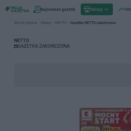
Najnowsze gazetki
Sklepy
Hit
Gazetka promocyjna NETTO – 
Strona główna
>
Sklepy
>
NETTO
>
Gazetka NETTO zakończona
NETTO
GAZETKA ZAKOŃCZONA