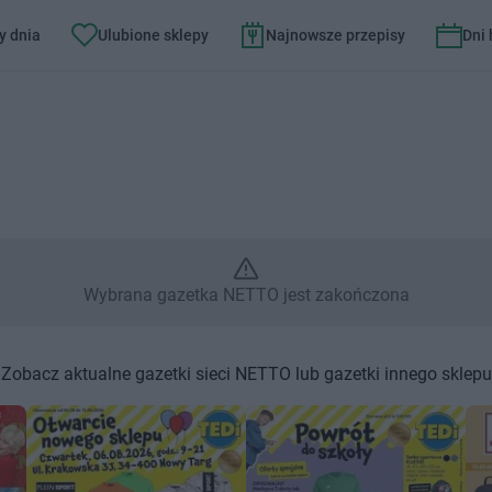
y dnia
Ulubione sklepy
Najnowsze przepisy
Dni
Wybrana gazetka NETTO jest z
Wybrana gazetka NETTO jest zakończona
Zobacz aktualne gazetki sieci NETTO lub gazetki innego sklepu