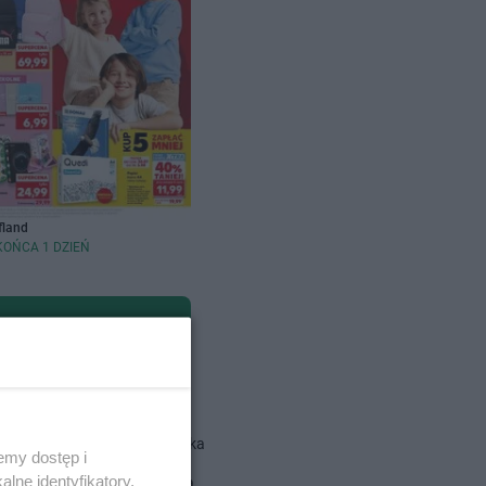
fland
KOŃCA 1 DZIEŃ
dlowe
Action gazetka
emy dostęp i
lne identyfikatory,
ALDI gazetka