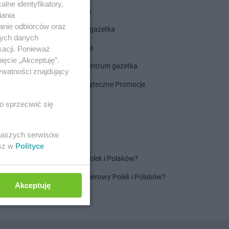
lne identyfikatory,
ALDI gazetka
iania
anie odbiorców oraz
ROSSMANN gazetka
nych danych
Dealz gazetka
kacji. Ponieważ
ięcie „Akceptuję”.
Delikatesy Centrum gazetka
ywatności znajdujący
Gazetka Świąteczne Promocje
o sprzeciwić się
 naszych serwisów
esz w
Polityce
Jaki jest ulubiony szampon Polek i Polaków?
Jaki jest ulubiony ręcznik papierowy Polek i Polaków?
Akceptuję