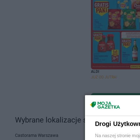
ALDI
JUŻ OD JUTRA!
Wybrane lokalizacje sklepów i sieci 
Drogi Użytkow
Castorama Warszawa
Action Szcze
Na naszej stronie mo