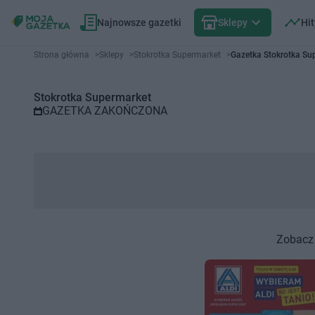
Najnowsze gazetki
Sklepy
Hit
Gazetka promocyjna Stokrotka 
Strona główna
>
Sklepy
>
Stokrotka Supermarket
>
Gazetka Stokrotka Su
Stokrotka Supermarket
GAZETKA ZAKOŃCZONA
Zobacz 