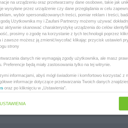
cje na urządzeniu oraz przetwarzamy dane osobowe, takie jak unika
szawa
Lidl gazetka
je wysyłane przez urządzenie czy dane przeglądania w celu zapewn
klam, wybór spersonalizowanych treści, pomiar reklam i treści, bad
ów
Kaufland gazetka
 zgodą Użytkownika my i Zaufani Partnerzy możemy używać dokład
zawa
PEPCO gazetka
az aktywnie skanować charakterystykę urządzenia do celów identyfi
ść, prosimy o zgodę na korzystanie z tych technologii poprzez klikn
k
Netto gazetka
a i zawsze możesz ją zmienić/wycofać klikając przycisk ustawień pr
ogu strony
Dino gazetka
rzetwarzania danych nie wymagają zgody użytkownika, ale masz praw
. Preferencje będą miały zastosowania tylko na tej witrynie.
szymi informacjami, abyś mógł świadomie i komfortowo korzystać z
gółowe informacje dotyczące przetwarzania Twoich danych znajdzi
es
oraz po kliknięciu w „Ustawienia”.
Jakie są ulubione płatki owsiane Polek i Polaków?
Jaki jest ulubiony środek do WC Polek i Polaków?
USTAWIENIA
Jaki jest ulubiony żel pod prysznic Polek i Polaków?