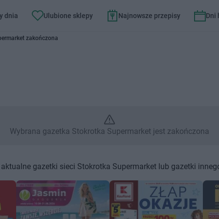
y dnia
Ulubione sklepy
Najnowsze przepisy
Dni
Supermarket – Wybrana gazetka
permarket zakończona
Wybrana gazetka Stokrotka Supermarket jest zakończona
aktualne gazetki sieci Stokrotka Supermarket lub gazetki inneg