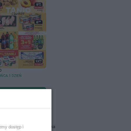
O
OŃCA 1 DZIEŃ
dlowe
Action gazetka
emy dostęp i