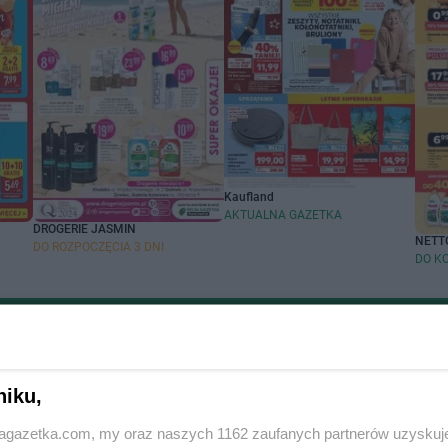
Kaufland
AKTUALNA GAZETKA
DROGERIE JASMIN
NETT
DO ROZPOCZĘCIA 3 DNI
DO K
Zobacz aktualne gazetki Stokrotka Supermarket
handlowych
Popularne sieci han
niku,
cin
Biedronka gazetka
jagazetka.com, my oraz naszych 1162 zaufanych partnerów uzyskuj