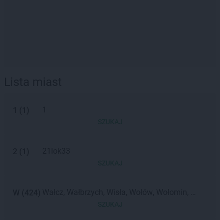
Lista miast
1
1
(
1
)
SZUKAJ
21lok33
2
(
1
)
SZUKAJ
Wałcz
Wałbrzych
Wisła
Wołów
Wołomin
W
(
424
)
Wieliczka
Wąbrzeźno
Wschowa
Wadowice
SZUKAJ
Wrocław
Włoszczowa
Wolsztyn