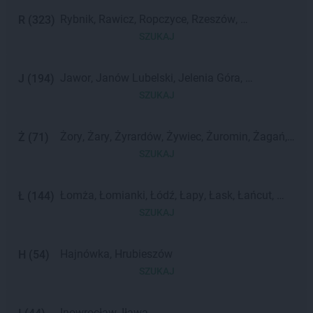
Zambrów
Zakopane
Zabrze
Rybnik
Rawicz
Ropczyce
Rzeszów
R
(
323
)
Rydułtowy
Rabka-Zdrój
Rumia
Rypin
SZUKAJ
Ruda Śląska
Radzyń Podlaski
Radom
Radzymin
Reda
Radomsko
Radlin
Jawor
Janów Lubelski
Jelenia Góra
J
(
194
)
Rawa Mazowiecka
Jaworzno
Jędrzejów
Jarosław
Józefów
SZUKAJ
Jasło
Jastrzębie-Zdrój
Jarocin
Żory
Żary
Żyrardów
Żywiec
Żuromin
Żagań
Ż
(
71
)
Żnin
SZUKAJ
Łomża
Łomianki
Łódź
Łapy
Łask
Łańcut
Ł
(
144
)
Łęczyca
Łobez
Łowicz
Łuków
Łeba
Łęczna
SZUKAJ
Hajnówka
Hrubieszów
H
(
54
)
SZUKAJ
Inowrocław
Iława