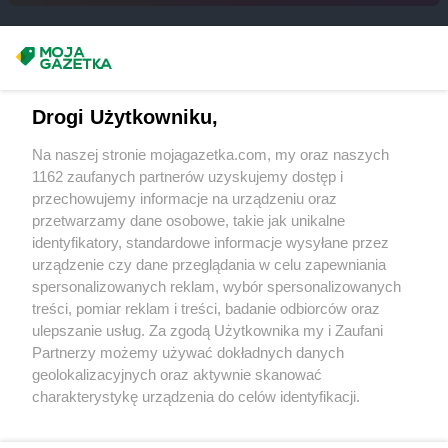
Masz sugestie lub pytania?
Napisz do nas:
support@mojagazetka.com
Drogi Użytkowniku,
Współpraca z nami
Na naszej stronie mojagazetka.com, my oraz naszych
Zobacz szczegóły
1162 zaufanych partnerów uzyskujemy dostęp i
Retail Radar – analiza rynku
przechowujemy informacje na urządzeniu oraz
przetwarzamy dane osobowe, takie jak unikalne
identyfikatory, standardowe informacje wysyłane przez
Wasze ulubione produkty
urządzenie czy dane przeglądania w celu zapewniania
spersonalizowanych reklam, wybór spersonalizowanych
Regulamin serwisu i polityka prywatności
treści, pomiar reklam i treści, badanie odbiorców oraz
ulepszanie usług. Za zgodą Użytkownika my i Zaufani
Mapa strony
Partnerzy możemy używać dokładnych danych
geolokalizacyjnych oraz aktywnie skanować
Zawsze najnowsze gazetki w naszej
Wszystkie miasta z lokalizacjami sklepów
charakterystykę urządzenia do celów identyfikacji.
Ponieważ cenimy Twoją prywatność, prosimy o zgodę na
aplikacji
korzystanie z tych technologii poprzez kliknięcie