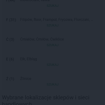
I
(
44
)
SZUKAJ
Filipów
floor
Frampol
Frycowa
Florczaki
F
(
31
)
Frączki
Fajsławice
Frącki
Franciszków
fc
SZUKAJ
Ćmielów
Ćmiłów
Ćwiklice
Ć
(
3
)
SZUKAJ
Ełk
Elbląg
E
(
6
)
SZUKAJ
Źlinice
Ź
(
1
)
SZUKAJ
Wybrane lokalizacje sklepów i sieci
handlowych