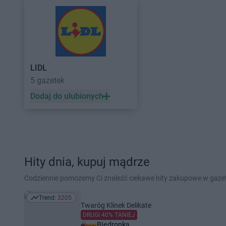
LIDL
5 gazetek
Dodaj do ulubionych
Hity dnia, kupuj mądrze
Codziennie pomożemy Ci znaleźć ciekawe hity zakupowe w gaz
Trend:
3205
Trend: 3205
Twaróg Klinek Delikate
DRUGI 40% TANIEJ
Biedronka