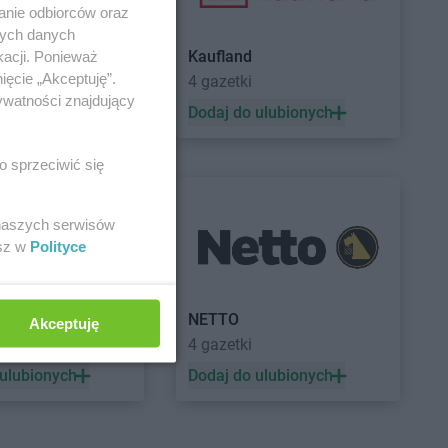
anie odbiorców oraz
nych danych
Kaufland
kacji. Ponieważ
ięcie „Akceptuję”.
a
4 gazetki
ywatności znajdujący
 ulubionych
Dodaj do ulubionych
o sprzeciwić się
 naszych serwisów
esz w
Polityce
a
NETTO
Akceptuję
ek
4 gazetki
 ulubionych
Dodaj do ulubionych