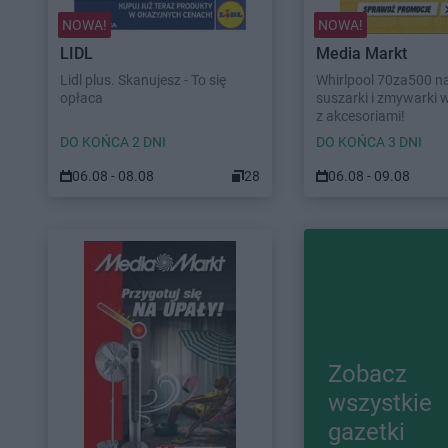
NOWA!
NOWA!
LIDL
Media Markt
Lidl plus. Skanujesz - To się
Whirlpool 70za500 na 
opłaca
suszarki i zmywarki 
z akcesoriami!
DO KOŃCA 2 DNI
DO KOŃCA 3 DNI
06.08 - 08.08
28
06.08 - 09.08
Zobacz
wszystkie
gazetki