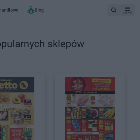
 handlowe
Blog
MENU
opularnych sklepów