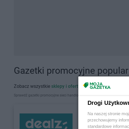
Gazetki promocyjne popularn
Zobacz wszystkie
sklepy i oferty promocyjne
Sprawdź gazetki promocyjne sieci handlowych, które działają w Polsce. Zna
Drogi Użytkow
Na naszej stronie mo
przechowujemy informa
standardowe informac