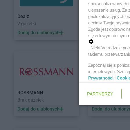
spersonalizowanych re
ulepszanie usług. Za
Dealz
POLOmarket
geolokalizacyjnych or
cenimy Twoją prywatno
2 gazetki
11 gazetek
Zgoda jest dobrowoln
Dodaj do ulubionych
Dodaj do ulubiony
się w lewym dolnym r
. Niektóre rodzaje p
takiemu przetwarzaniu
Zapoznaj się z poniż
internetowych. Szcze
Prywatności
i
Cooki
ROSSMANN
Auchan
PARTNERZY
Brak gazetek
5 gazetek
Dodaj do ulubionych
Dodaj do ulubiony