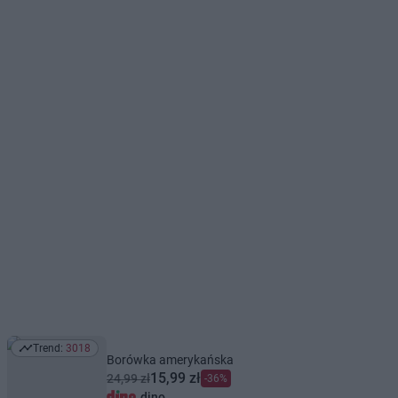
Trend:
3018
Trend: 3018
Borówka amerykańska
15,99 zł
24,99 zł
-36%
dino