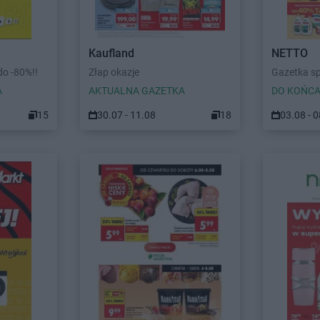
Kaufland
NETTO
o -80%!!
Złap okazje
Gazetka s
A
AKTUALNA GAZETKA
DO KOŃCA
15
30.07 - 11.08
18
03.08 - 