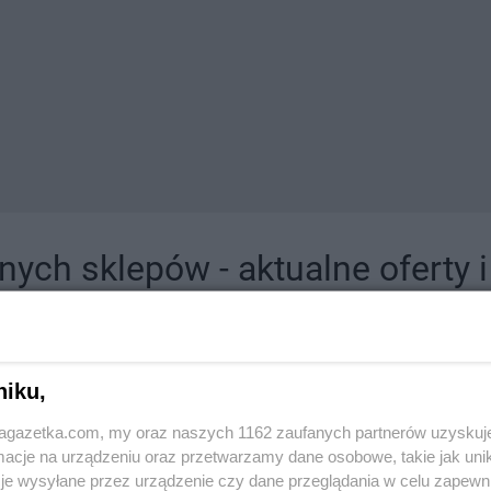
ych sklepów - aktualne oferty 
jdziesz tutaj sklepy należące do lokalnych sieci oraz duże, znane super- i hipermar
niku,
jagazetka.com, my oraz naszych 1162 zaufanych partnerów uzyskuj
cje na urządzeniu oraz przetwarzamy dane osobowe, takie jak unika
je wysyłane przez urządzenie czy dane przeglądania w celu zapewn