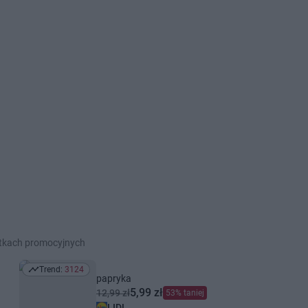
etkach promocyjnych
Trend:
3124
Trend: 3124
papryka
5,99 zł
12,99 zł
53% taniej
LIDL