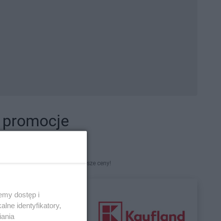
i promocje
kety. Najlepsze promocje i najniższe ceny!
emy dostęp i
lne identyfikatory,
iania