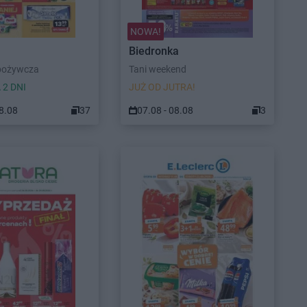
NOWA!
Biedronka
pożywcza
Tani weekend
 2 DNI
JUŻ OD JUTRA!
08.08
37
07.08 - 08.08
3