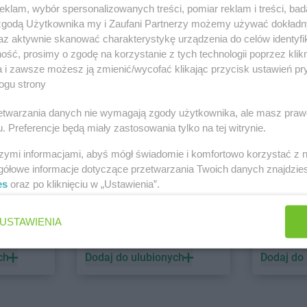
klam, wybór spersonalizowanych treści, pomiar reklam i treści, bad
 zgodą Użytkownika my i Zaufani Partnerzy możemy używać dokład
PEPCO
dino
az aktywnie skanować charakterystykę urządzenia do celów identyfi
ść, prosimy o zgodę na korzystanie z tych technologii poprzez klikn
1 gazetka
1 gazetk
a i zawsze możesz ją zmienić/wycofać klikając przycisk ustawień pr
ch
Dodaj do ulubionych
Dodaj do
ogu strony
rzetwarzania danych nie wymagają zgody użytkownika, ale masz praw
. Preferencje będą miały zastosowania tylko na tej witrynie.
szymi informacjami, abyś mógł świadomie i komfortowo korzystać z
gółowe informacje dotyczące przetwarzania Twoich danych znajdzi
es
oraz po kliknięciu w „Ustawienia”.
ALDI
Biedronk
USTAWIENIA
5 gazetek
11 gazet
ch
Dodaj do ulubionych
Dodaj do