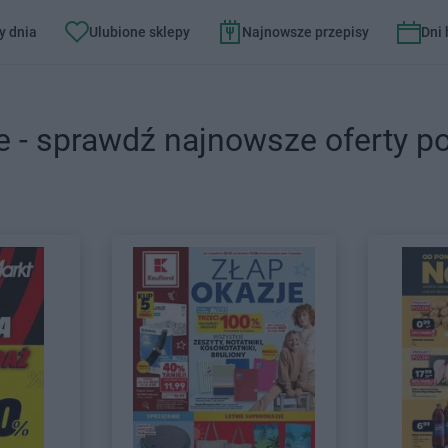
y dnia
Ulubione sklepy
Najnowsze przepisy
Dni
e - sprawdź najnowsze oferty p