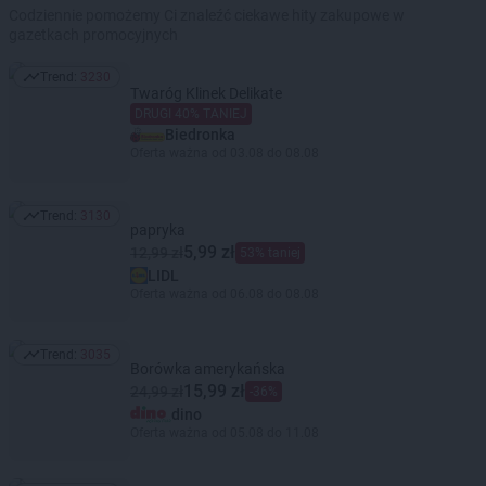
Codziennie pomożemy Ci znaleźć ciekawe hity zakupowe w
gazetkach promocyjnych
Trend:
3230
Trend: 3230
Twaróg Klinek Delikate
DRUGI 40% TANIEJ
Biedronka
Oferta ważna od 03.08 do 08.08
Trend:
3130
Trend: 3130
papryka
5,99 zł
12,99 zł
53% taniej
LIDL
Oferta ważna od 06.08 do 08.08
Trend:
3035
Trend: 3035
Borówka amerykańska
15,99 zł
24,99 zł
-36%
dino
Oferta ważna od 05.08 do 11.08