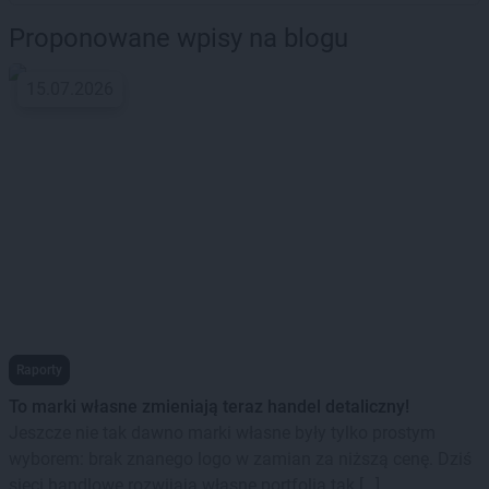
Proponowane wpisy na blogu
15.07.2026
Raporty
To marki własne zmieniają teraz handel detaliczny!
Jeszcze nie tak dawno marki własne były tylko prostym
wyborem: brak znanego logo w zamian za niższą cenę. Dziś
sieci handlowe rozwijają własne portfolia tak […]