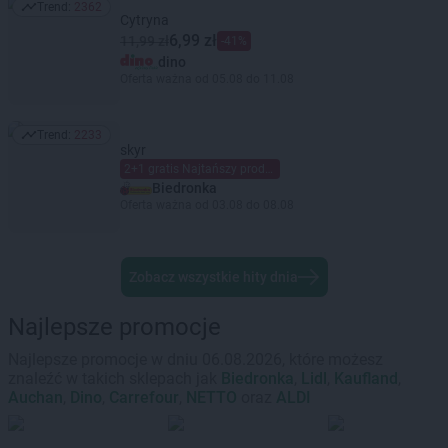
Trend:
2362
Trend: 2362
Cytryna
6,99 zł
11,99 zł
-41%
dino
Oferta ważna od 05.08 do 11.08
Trend:
2233
Trend: 2233
skyr
2+1 gratis Najtańszy produkt gratis Mieszaj dowolnie Limit dzienny 6 szt. (maks. 2 gratis) na kartę Moja Biedronka.
Biedronka
Oferta ważna od 03.08 do 08.08
Zobacz wszystkie hity dnia
Najlepsze promocje
Najlepsze promocje w dniu 06.08.2026, które możesz
znaleźć w takich sklepach jak
Biedronka
,
Lidl
,
Kaufland
,
Auchan
,
Dino
,
Carrefour
,
NETTO
oraz
ALDI