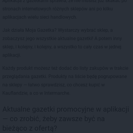
Aplikacja z gazetkami sprawia, że nie musisz już skakać po
stronach internetowych różnych sklepów ani po kilku
aplikacjach wielu sieci handlowych.
Jak działa Moja Gazetka? Wystarczy wybrać sklep, a
zobaczysz jego wszystkie aktualne gazetki! A potem inny
sklep, i kolejny, i kolejny, a wszystko to cały czas w jednej
aplikacji.
Każdy produkt możesz też dodać do listy zakupów w trakcie
przeglądania gazetki. Produkty na liście będę pogrupowane
na sklepy — łatwo sprawdzisz, co chcesz kupić w
Kauflandzie, a co w Intermarche.
Aktualne gazetki promocyjne w aplikacji
— co zrobić, żeby zawsze być na
bieżąco z ofertą?