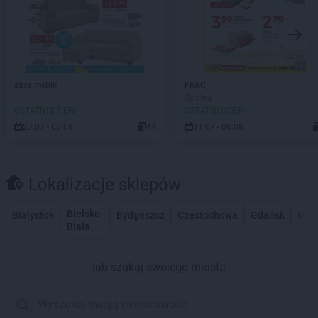
abra meble
FRAC
Ogólna
OSTATNI DZIEŃ!
OSTATNI DZIEŃ!
27.07 - 06.08
44
31.07 - 06.08
Lokalizacje sklepów
Bielsko-
Białystok
Bydgoszcz
Częstochowa
Gdańsk
Gdy
Biała
lub szukaj swojego miasta