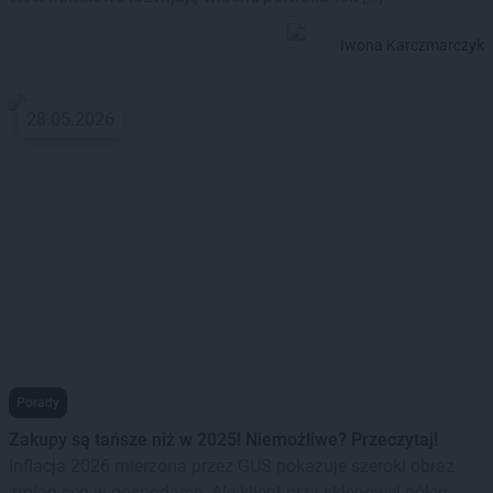
Iwona Karczmarczyk
28.05.2026
Porady
Zakupy są tańsze niż w 2025! Niemożliwe? Przeczytaj!
Inflacja 2026 mierzona przez GUS pokazuje szeroki obraz
zmian cen w gospodarce. Ale klient przy sklepowej półce