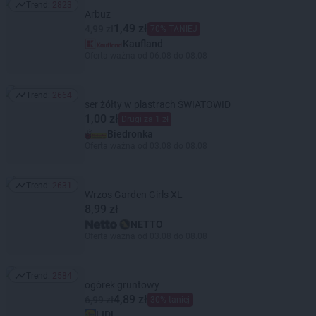
Trend:
2823
Trend: 2823
Arbuz
1,49 zł
4,99 zł
70% TANIEJ
Kaufland
Oferta ważna od 06.08 do 08.08
Trend:
2664
Trend: 2664
ser żółty w plastrach ŚWIATOWID
1,00 zł
Drugi za 1 zł
Biedronka
Oferta ważna od 03.08 do 08.08
Trend:
2631
Trend: 2631
Wrzos Garden Girls XL
8,99 zł
NETTO
Oferta ważna od 03.08 do 08.08
Trend:
2584
Trend: 2584
ogórek gruntowy
4,89 zł
6,99 zł
30% taniej
LIDL