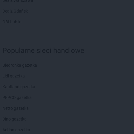
Dealz Warszawa
Dealz Gdańsk
OBI Lublin
Popularne sieci handlowe
Biedronka gazetka
Lidl gazetka
Kaufland gazetka
PEPCO gazetka
Netto gazetka
Dino gazetka
Action gazetka