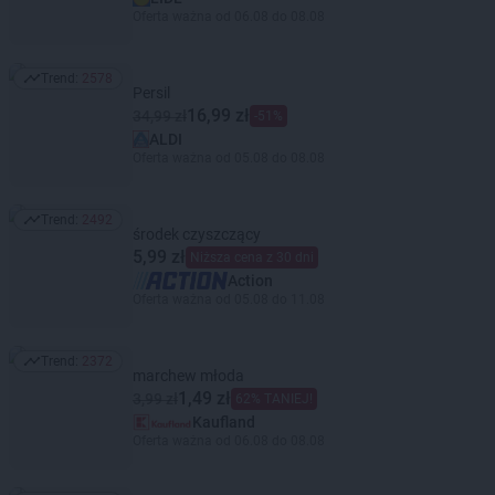
Oferta ważna od 06.08 do 08.08
Trend:
2578
Trend: 2578
Persil
16,99 zł
34,99 zł
-51%
ALDI
Oferta ważna od 05.08 do 08.08
Trend:
2492
Trend: 2492
środek czyszczący
5,99 zł
Niższa cena z 30 dni
Action
Oferta ważna od 05.08 do 11.08
Trend:
2372
Trend: 2372
marchew młoda
1,49 zł
3,99 zł
62% TANIEJ!
Kaufland
Oferta ważna od 06.08 do 08.08