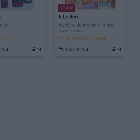
NOWA!
a
E.Leclerc
racje
Wybór w dobrej cenie - oferta
rozszerzona
TRA!
DO ROZPOCZĘCIA 2 DNI
22.08
44
11.08 - 22.08
24