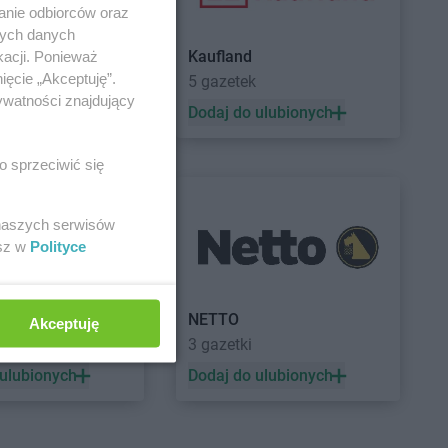
anie odbiorców oraz
nych danych
Kaufland
kacji. Ponieważ
ięcie „Akceptuję”.
a
5 gazetek
ywatności znajdujący
 ulubionych
Dodaj do ulubionych
o sprzeciwić się
 naszych serwisów
esz w
Polityce
a
NETTO
Akceptuję
3 gazetki
 ulubionych
Dodaj do ulubionych