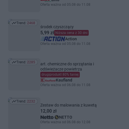
Oferta ważna od 05.08 do 11.08
Trend:
2468
Trend: 2468
środek czyszczący
5,99 zł
Niższa cena z 30 dni
Action
Oferta ważna od 05.08 do 11.08
Trend:
2285
art. chemiczne do sprzątania i
Trend: 2285
odświeżacze powietrza
drugiprodukt 80% taniej
Kaufland
Oferta ważna od 06.08 do 11.08
Trend:
2232
Trend: 2232
Zestaw do malowania z kuwetą
12,00 zł
NETTO
Oferta ważna od 06.08 do 12.08