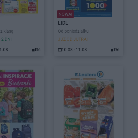
NOWA!
LIDL
z klasą
Od poniedziałku
 2 DNI
JUŻ OD JUTRA!
11.08
36
10.08 - 11.08
96