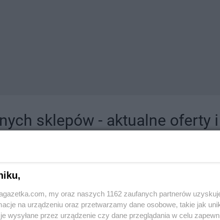
ych sklepów - aktualne oferty 
jdziesz tutaj sklepy należące do lokalnych sieci oraz duże, znane super- i hipermar
niku,
jagazetka.com, my oraz naszych 1162 zaufanych partnerów uzyskuj
cje na urządzeniu oraz przetwarzamy dane osobowe, takie jak unika
je wysyłane przez urządzenie czy dane przeglądania w celu zapewn