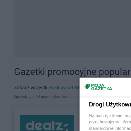
Gazetki promocyjne popularn
Zobacz wszystkie
sklepy i oferty promocyjne
Sprawdź gazetki promocyjne sieci handlowych, które działają w Polsce. Zna
Drogi Użytkow
Na naszej stronie mo
przechowujemy informa
standardowe informac