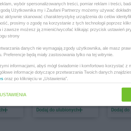
klam, wybór spersonalizowanych treści, pomiar reklam i treści, bad
 zgodą Użytkownika my i Zaufani Partnerzy możemy używać dokład
PEPCO
dino
az aktywnie skanować charakterystykę urządzenia do celów identyfi
ść, prosimy o zgodę na korzystanie z tych technologii poprzez klikn
1 gazetka
1 gazetk
a i zawsze możesz ją zmienić/wycofać klikając przycisk ustawień pr
ch
Dodaj do ulubionych
Dodaj do
ogu strony
rzetwarzania danych nie wymagają zgody użytkownika, ale masz praw
. Preferencje będą miały zastosowania tylko na tej witrynie.
szymi informacjami, abyś mógł świadomie i komfortowo korzystać z
gółowe informacje dotyczące przetwarzania Twoich danych znajdzi
es
oraz po kliknięciu w „Ustawienia”.
ALDI
Biedronk
USTAWIENIA
2 gazetki
7 gazetek
ch
Dodaj do ulubionych
Dodaj do