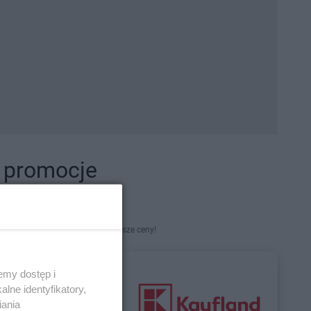
i promocje
kety. Najlepsze promocje i najniższe ceny!
emy dostęp i
lne identyfikatory,
iania