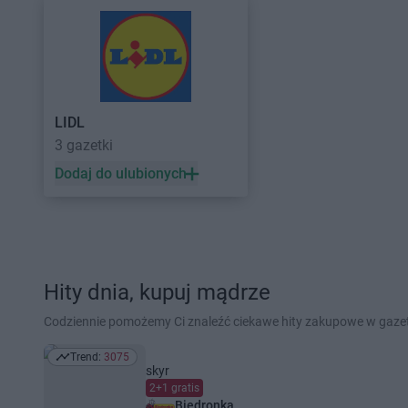
LIDL
3 gazetki
Dodaj do ulubionych
Hity dnia, kupuj mądrze
Codziennie pomożemy Ci znaleźć ciekawe hity zakupowe w gaz
Trend:
3075
Trend: 3075
skyr
2+1 gratis
Biedronka