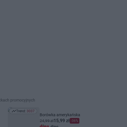
etkach promocyjnych
Trend:
3037
Trend: 3037
Borówka amerykańska
15,99 zł
24,99 zł
-36%
dino