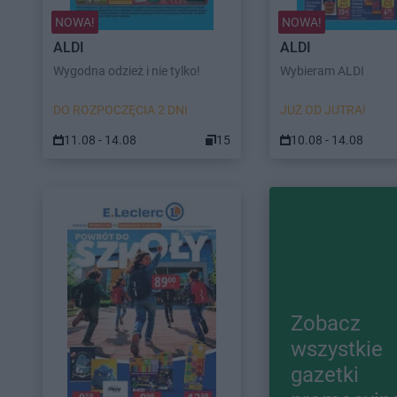
NOWA!
NOWA!
ALDI
ALDI
Wygodna odzież i nie tylko!
Wybieram ALDI
DO ROZPOCZĘCIA 2 DNI
JUŻ OD JUTRA!
11.08 - 14.08
15
10.08 - 14.08
Zobacz
wszystkie
gazetki