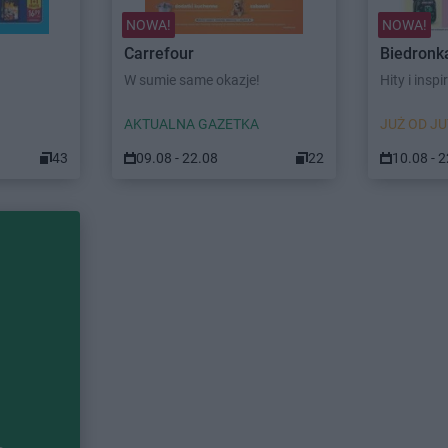
NOWA!
NOWA!
Carrefour
Biedronk
W sumie same okazje!
Hity i inspi
AKTUALNA GAZETKA
JUŻ OD JU
43
09.08 - 22.08
22
10.08 - 