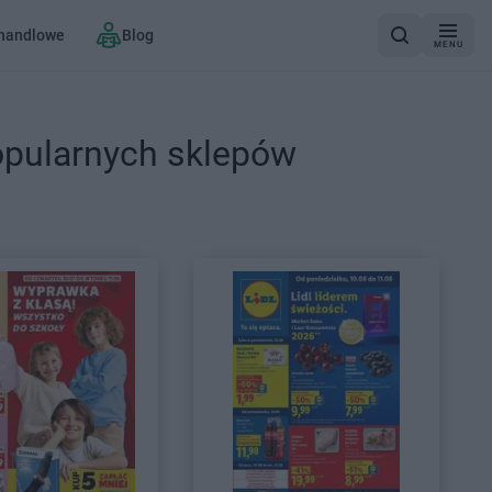
 handlowe
Blog
MENU
opularnych sklepów