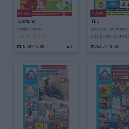
NOWA!
NOWA!
Kaufland
TEDi
Mocny Starty
Otwarcie Tedi w No
JUŻ OD JUTRA!
AKTUALNA GAZETK
10.08 - 12.08
24
06.08 - 13.08