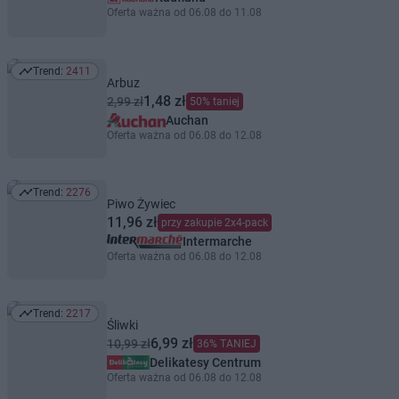
Oferta ważna od 06.08 do 11.08
Trend:
2411
Trend: 2411
Arbuz
1,48 zł
2,99 zł
50% taniej
Auchan
Oferta ważna od 06.08 do 12.08
Trend:
2276
Trend: 2276
Piwo Żywiec
11,96 zł
przy zakupie 2x4-pack
Intermarche
Oferta ważna od 06.08 do 12.08
Trend:
2217
Trend: 2217
Śliwki
6,99 zł
10,99 zł
36% TANIEJ
Delikatesy Centrum
Oferta ważna od 06.08 do 12.08