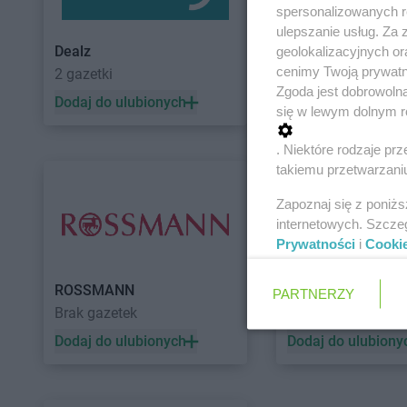
spersonalizowanych re
ulepszanie usług. Za
Dealz
POLOmarket
geolokalizacyjnych or
cenimy Twoją prywatno
2 gazetki
10 gazetek
Zgoda jest dobrowoln
Dodaj do ulubionych
Dodaj do ulubiony
się w lewym dolnym r
. Niektóre rodzaje p
takiemu przetwarzaniu
Zapoznaj się z poniż
internetowych. Szcze
Prywatności
i
Cooki
ROSSMANN
Auchan
PARTNERZY
Brak gazetek
5 gazetek
Dodaj do ulubionych
Dodaj do ulubiony