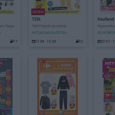
NOWA!
TEDi
Kaufland
wym Targu
Tedi Powrót do szkoły
Wyprawka 
A
AKTUALNA GAZETKA
DO KOŃCA
17
07.08 - 15.08
22
30.07 - 