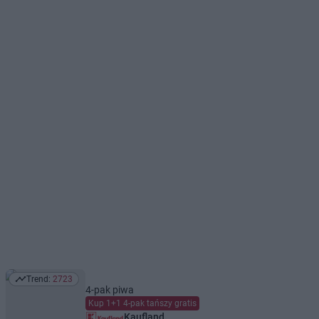
Trend:
2723
Trend: 2723
4-pak piwa
Kup 1+1 4-pak tańszy gratis
Kaufland