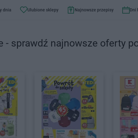
y dnia
Ulubione sklepy
Najnowsze przepisy
Dni
e - sprawdź najnowsze oferty p