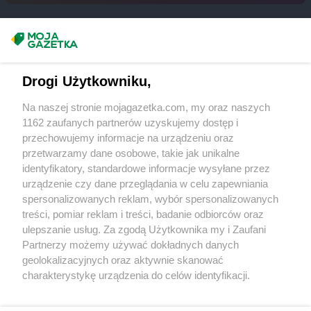
Masz sugestie lub pytania?
Napisz do nas:
support@mojagazetka.com
Drogi Użytkowniku,
Współpraca z nami
Na naszej stronie mojagazetka.com, my oraz naszych
Zobacz szczegóły
1162 zaufanych partnerów uzyskujemy dostęp i
Retail Radar – analiza rynku
przechowujemy informacje na urządzeniu oraz
przetwarzamy dane osobowe, takie jak unikalne
identyfikatory, standardowe informacje wysyłane przez
Wasze ulubione produkty
urządzenie czy dane przeglądania w celu zapewniania
spersonalizowanych reklam, wybór spersonalizowanych
Regulamin serwisu i polityka prywatności
treści, pomiar reklam i treści, badanie odbiorców oraz
ulepszanie usług. Za zgodą Użytkownika my i Zaufani
Mapa strony
Partnerzy możemy używać dokładnych danych
geolokalizacyjnych oraz aktywnie skanować
Zawsze najnowsze gazetki w naszej
Wszystkie miasta z lokalizacjami sklepów
charakterystykę urządzenia do celów identyfikacji.
Ponieważ cenimy Twoją prywatność, prosimy o zgodę na
aplikacji
korzystanie z tych technologii poprzez kliknięcie