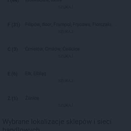
I
(
44
)
SZUKAJ
Filipów
floor
Frampol
Frycowa
Florczaki
F
(
31
)
Frączki
Fajsławice
Frącki
Franciszków
fc
SZUKAJ
Ćmielów
Ćmiłów
Ćwiklice
Ć
(
3
)
SZUKAJ
Ełk
Elbląg
E
(
6
)
SZUKAJ
Źlinice
Ź
(
1
)
SZUKAJ
Wybrane lokalizacje sklepów i sieci
handlowych