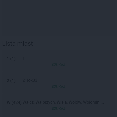
Lista miast
1
1
(
1
)
SZUKAJ
21lok33
2
(
1
)
SZUKAJ
Wałcz
Wałbrzych
Wisła
Wołów
Wołomin
W
(
424
)
Wieliczka
Wąbrzeźno
Wschowa
Wadowice
SZUKAJ
Wrocław
Włoszczowa
Wolsztyn