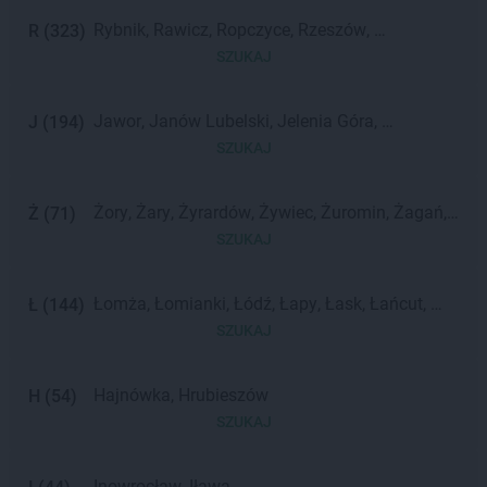
Zambrów
Zakopane
Zabrze
Rybnik
Rawicz
Ropczyce
Rzeszów
R
(
323
)
Rydułtowy
Rabka-Zdrój
Rumia
Rypin
SZUKAJ
Ruda Śląska
Radzyń Podlaski
Radom
Radzymin
Reda
Radomsko
Radlin
Jawor
Janów Lubelski
Jelenia Góra
J
(
194
)
Rawa Mazowiecka
Jaworzno
Jędrzejów
Jarosław
Józefów
SZUKAJ
Jasło
Jastrzębie-Zdrój
Jarocin
Żory
Żary
Żyrardów
Żywiec
Żuromin
Żagań
Ż
(
71
)
Żnin
SZUKAJ
Łomża
Łomianki
Łódź
Łapy
Łask
Łańcut
Ł
(
144
)
Łęczyca
Łobez
Łowicz
Łuków
Łeba
Łęczna
SZUKAJ
Hajnówka
Hrubieszów
H
(
54
)
SZUKAJ
Inowrocław
Iława