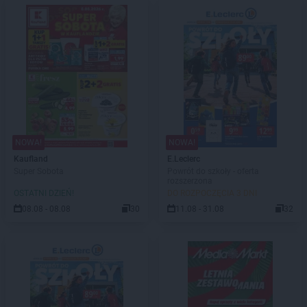
NOWA!
NOWA!
Kaufland
E.Leclerc
Super Sobota
Powrót do szkoły - oferta
rozszerzona
OSTATNI DZIEŃ!
DO ROZPOCZĘCIA 3 DNI
08.08 - 08.08
30
11.08 - 31.08
32