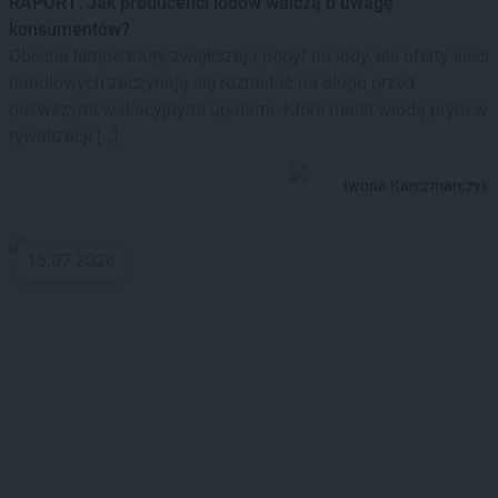
RAPORT: Jak producenci lodów walczą o uwagę
konsumentów?
Obecne temperatury zwiększają popyt na lody, ale oferty sieci
handlowych zaczynają się rozrastać na długo przed
pierwszymi wakacyjnymi upałami. Które marki wiodą prym w
rywalizacji […]
Iwona Karczmarczyk
15.07.2026