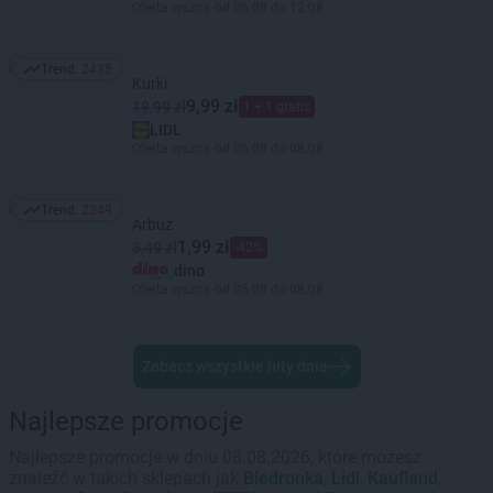
Oferta ważna od 06.08 do 12.08
Trend:
2435
Trend: 2435
Kurki
9,99 zł
19,99 zł
1 + 1 gratis
LIDL
Oferta ważna od 06.08 do 08.08
Trend:
2349
Trend: 2349
Arbuz
1,99 zł
3,49 zł
-42%
dino
Oferta ważna od 05.08 do 08.08
Zobacz wszystkie hity dnia
Najlepsze promocje
Najlepsze promocje w dniu 08.08.2026, które możesz
znaleźć w takich sklepach jak
Biedronka
,
Lidl
,
Kaufland
,