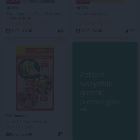
NOWA!
NOWA!
NETTO
NETTO
Temat tygodnia: Porządkowanie i
Gazetka spożywcza
organizacja 🗃️
DO ROZPOCZĘCIA 2 DNI
DO ROZPOCZĘCIA 2 DNI
10.08 - 14.08
4
10.08 - 14.08
38
Zobacz
wszystkie
gazetki
promocyjne
POLOmarket
Super HITY na weekend
OSTATNI DZIEŃ!
06.08 - 08.08
4