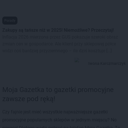
Porady
Zakupy są tańsze niż w 2025! Niemożliwe? Przeczytaj!
Inflacja 2026 mierzona przez GUS pokazuje szeroki obraz
zmian cen w gospodarce. Ale klient przy sklepowej półce
widzi coś bardziej przyziemnego – ile dziś kosztuje […]
Iwona Karczmarczyk
Moja Gazetka to gazetki promocyjne
zawsze pod ręką!
Czy fajnie jest mieć wszystkie najważniejsze gazetki
promocyjne popularnych sklepów w jednym miejscu? No
pewnie! Dlatego warto pobrać na telefon Moją Gazetkę. To