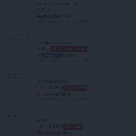
Trend: 2697
Wrzos Garden Girls XL
8,99 zł
NETTO
Oferta ważna od 03.08 do 08.08
Trend:
2491
Trend: 2491
środek czyszczący
5,99 zł
Niższa cena z 30 dni
Action
Oferta ważna od 05.08 do 11.08
Trend:
2470
Trend: 2470
marchew młoda
1,49 zł
3,99 zł
62% TANIEJ!
Kaufland
Oferta ważna od 06.08 do 08.08
Trend:
2468
Trend: 2468
Arbuz
1,48 zł
2,99 zł
50% taniej
Auchan