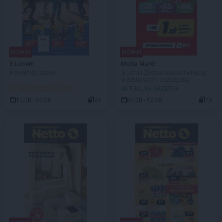
NOWA!
NOWA!
E.Leclerc
Media Markt
Powrót do szkoły
☀️Letnia ZestawoMania!☀️Kupuj
w zestawach i oszczędzaj
DO ROZPOCZĘCIA 3 DNI
AKTUALNA GAZETKA
11.08 - 31.08
24
07.08 - 12.08
15