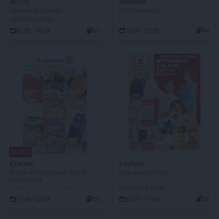
NETTO
Biedronka
Gazetka spożywcza
Hity i inspiracje
OSTATNI DZIEŃ!
DO ROZPOCZĘCIA 2 DNI
03.08 - 08.08
37
10.08 - 22.08
44
NOWA!
E.Leclerc
Kaufland
Wybór w dobrej cenie - oferta
Wyprawka z klasą
rozszerzona
DO ROZPOCZĘCIA 3 DNI
DO KOŃCA 3 DNI
11.08 - 22.08
24
30.07 - 11.08
36