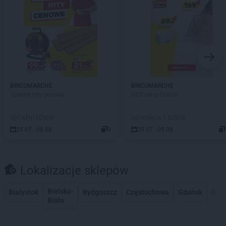
BRICOMARCHE
BRICOMARCHE
Totalne hity cenowe
HOT cena Online!
OSTATNI DZIEŃ!
DO KOŃCA 1 DZIEŃ
29.07 - 08.08
9
29.07 - 09.08
Lokalizacje sklepów
Bielsko-
Białystok
Bydgoszcz
Częstochowa
Gdańsk
Gdy
Biała