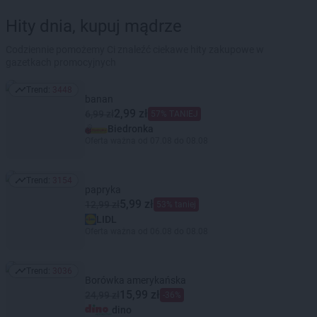
Hity dnia, kupuj mądrze
Codziennie pomożemy Ci znaleźć ciekawe hity zakupowe w
gazetkach promocyjnych
Trend:
3448
Trend: 3448
banan
2,99 zł
6,99 zł
57% TANIEJ
Biedronka
Oferta ważna od 07.08 do 08.08
Trend:
3154
Trend: 3154
papryka
5,99 zł
12,99 zł
53% taniej
LIDL
Oferta ważna od 06.08 do 08.08
Trend:
3036
Trend: 3036
Borówka amerykańska
15,99 zł
24,99 zł
-36%
dino