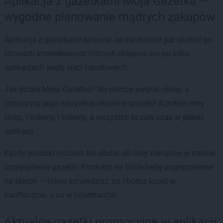
Aplikacja z gazetkami Moja Gazetka —
wygodne planowanie mądrych zakupów
Aplikacja z gazetkami sprawia, że nie musisz już skakać po
stronach internetowych różnych sklepów ani po kilku
aplikacjach wielu sieci handlowych.
Jak działa Moja Gazetka? Wystarczy wybrać sklep, a
zobaczysz jego wszystkie aktualne gazetki! A potem inny
sklep, i kolejny, i kolejny, a wszystko to cały czas w jednej
aplikacji.
Każdy produkt możesz też dodać do listy zakupów w trakcie
przeglądania gazetki. Produkty na liście będę pogrupowane
na sklepy — łatwo sprawdzisz, co chcesz kupić w
Kauflandzie, a co w Intermarche.
Aktualne gazetki promocyjne w aplikacji