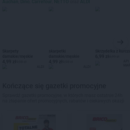
Auchan
,
Dino
,
Carrefour
,
NETTO
oraz
ALDI
Skarpety
skarpetki
Skrzydełka z kurcz
6,99 zł
damskie/męskie
damskie/męskie
8,99 zł
4,99 zł
4,99 zł
API
9,98 zł
9,98 zł
MA
ALDI
ALDI
Kończące się gazetki promocyjne
Sprawdź gazetki promocyjne, w których masz ostatnie 24h
na złapanie ofert promocyjnych, rabatów i ciekawych okazji