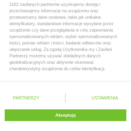
Zobacz szczegóły
1162 zaufanych partnerów uzyskujemy dostęp i
Retail Radar – analiza rynku
przechowujemy informacje na urządzeniu oraz
przetwarzamy dane osobowe, takie jak unikalne
identyfikatory, standardowe informacje wysyłane przez
Wasze ulubione produkty
urządzenie czy dane przeglądania w celu zapewniania
spersonalizowanych reklam, wybór spersonalizowanych
Regulamin serwisu i polityka prywatności
treści, pomiar reklam i treści, badanie odbiorców oraz
ulepszanie usług. Za zgodą Użytkownika my i Zaufani
Mapa strony
Partnerzy możemy używać dokładnych danych
geolokalizacyjnych oraz aktywnie skanować
Zawsze najnowsze gazetki w naszej
Wszystkie miasta z lokalizacjami sklepów
charakterystykę urządzenia do celów identyfikacji.
Ponieważ cenimy Twoją prywatność, prosimy o zgodę na
aplikacji
korzystanie z tych technologii poprzez kliknięcie
„Akceptuję”. Zgoda jest dobrowolna i zawsze możesz ją
+ 1,5 mln zadowolonych kupujących
zmienić/wycofać klikając przycisk ustawień prywatności
Polska
Czechy
Ukraina
Litwa
Słowacja
Rumunia
PARTNERZY
USTAWIENIA
znajdujący się w lewym dolnym rogu strony
. Niektóre rodzaje przetwarzania danych nie wymagają
Akceptuję
zgody użytkownika, ale masz prawo sprzeciwić się
©
2026
Moja Gazetka Sp. z o.o.
Kontynuuj na stronie
takiemu przetwarzaniu. Preferencje będą miały