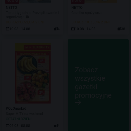
NOWA!
NOWA!
NETTO
NETTO
Temat tygodnia: Porządkowanie i
Gazetka spożywcza
organizacja 🗃️
DO ROZPOCZĘCIA 2 DNI
DO ROZPOCZĘCIA 2 DNI
10.08 - 14.08
4
10.08 - 14.08
38
Zobacz
wszystkie
gazetki
promocyjne
POLOmarket
Super HITY na weekend
OSTATNI DZIEŃ!
06.08 - 08.08
4