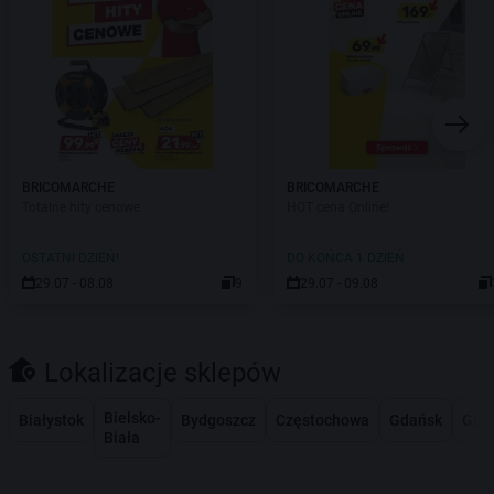
BRICOMARCHE
BRICOMARCHE
Totalne hity cenowe
HOT cena Online!
OSTATNI DZIEŃ!
DO KOŃCA 1 DZIEŃ
29.07 - 08.08
9
29.07 - 09.08
Lokalizacje sklepów
Bielsko-
Białystok
Bydgoszcz
Częstochowa
Gdańsk
Gdy
Biała