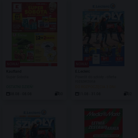
NOWA!
NOWA!
Kaufland
E.Leclerc
Super Sobota
Powrót do szkoły - oferta
rozszerzona
OSTATNI DZIEŃ!
DO ROZPOCZĘCIA 3 DNI
08.08 - 08.08
30
11.08 - 31.08
32