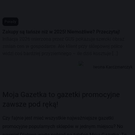
Porady
Zakupy są tańsze niż w 2025! Niemożliwe? Przeczytaj!
Inflacja 2026 mierzona przez GUS pokazuje szeroki obraz
zmian cen w gospodarce. Ale klient przy sklepowej półce
widzi coś bardziej przyziemnego – ile dziś kosztuje […]
Iwona Karczmarczyk
Moja Gazetka to gazetki promocyjne
zawsze pod ręką!
Czy fajnie jest mieć wszystkie najważniejsze gazetki
promocyjne popularnych sklepów w jednym miejscu? No
pewnie! Dlatego warto pobrać na telefon Moją Gazetkę. To