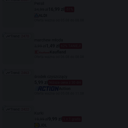
Trend: 2687
Persil
16,99 zł
34,99 zł
-51%
ALDI
Oferta ważna od 05.08 do 08.08
Trend:
2470
Trend: 2470
marchew młoda
1,49 zł
3,99 zł
62% TANIEJ!
Kaufland
Oferta ważna od 06.08 do 08.08
Trend:
2463
Trend: 2463
środek czyszczący
5,99 zł
Niższa cena z 30 dni
Action
Oferta ważna od 05.08 do 11.08
Trend:
2422
Trend: 2422
Kurki
9,99 zł
19,99 zł
1 + 1 gratis
LIDL