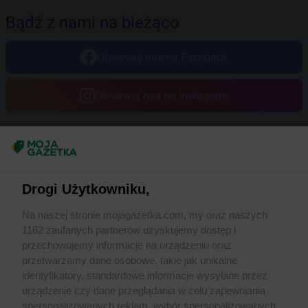
Bądź z nami na bieżąco
Obserwuj nas na Facebook
Obserwuj nas na Instagram
Masz sugestie lub pytania?
Napisz do nas:
support@mojagazetka.com
Drogi Użytkowniku,
Współpraca z nami
Na naszej stronie mojagazetka.com, my oraz naszych
Zobacz szczegóły
1162 zaufanych partnerów uzyskujemy dostęp i
Retail Radar – analiza rynku
przechowujemy informacje na urządzeniu oraz
przetwarzamy dane osobowe, takie jak unikalne
identyfikatory, standardowe informacje wysyłane przez
Wasze ulubione produkty
urządzenie czy dane przeglądania w celu zapewniania
spersonalizowanych reklam, wybór spersonalizowanych