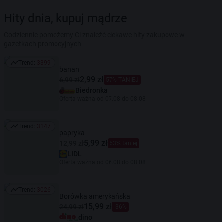
Hity dnia, kupuj mądrze
Codziennie pomożemy Ci znaleźć ciekawe hity zakupowe w
gazetkach promocyjnych
Trend:
3399
Trend: 3399
banan
2,99 zł
6,99 zł
57% TANIEJ
Biedronka
Oferta ważna od 07.08 do 08.08
Trend:
3147
Trend: 3147
papryka
5,99 zł
12,99 zł
53% taniej
LIDL
Oferta ważna od 06.08 do 08.08
Trend:
3026
Trend: 3026
Borówka amerykańska
15,99 zł
24,99 zł
-36%
dino