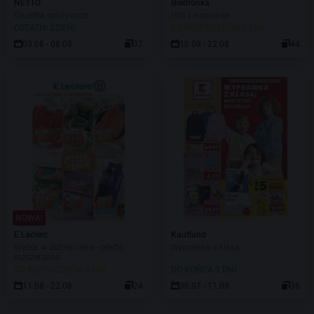
NETTO
Biedronka
Gazetka spożywcza
Hity i inspiracje
OSTATNI DZIEŃ!
DO ROZPOCZĘCIA 2 DNI
03.08 - 08.08
37
10.08 - 22.08
44
NOWA!
E.Leclerc
Kaufland
Wybór w dobrej cenie - oferta
Wyprawka z klasą
rozszerzona
DO ROZPOCZĘCIA 3 DNI
DO KOŃCA 3 DNI
11.08 - 22.08
24
30.07 - 11.08
36