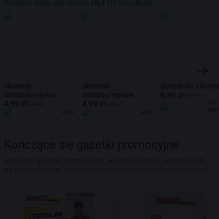
Auchan
,
Dino
,
Carrefour
,
NETTO
oraz
ALDI
Skarpety
skarpetki
Skrzydełka z kurcz
6,99 zł
damskie/męskie
damskie/męskie
8,99 zł
4,99 zł
4,99 zł
API
9,98 zł
9,98 zł
MA
ALDI
ALDI
Kończące się gazetki promocyjne
Sprawdź gazetki promocyjne, w których masz ostatnie 24h
na złapanie ofert promocyjnych, rabatów i ciekawych okazji