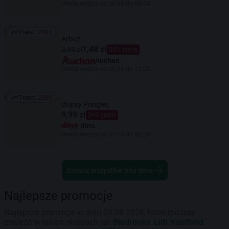
Oferta ważna od 06.08 do 08.08
Trend:
2401
Trend: 2401
Arbuz
1,48 zł
2,99 zł
50% taniej
Auchan
Oferta ważna od 06.08 do 12.08
Trend:
2380
Trend: 2380
chipsy Pringles
9,99 zł
2+2 gratis
dino
Oferta ważna od 07.08 do 08.08
Zobacz wszystkie hity dnia
Najlepsze promocje
Najlepsze promocje w dniu 08.08.2026, które możesz
znaleźć w takich sklepach jak
Biedronka
,
Lidl
,
Kaufland
,