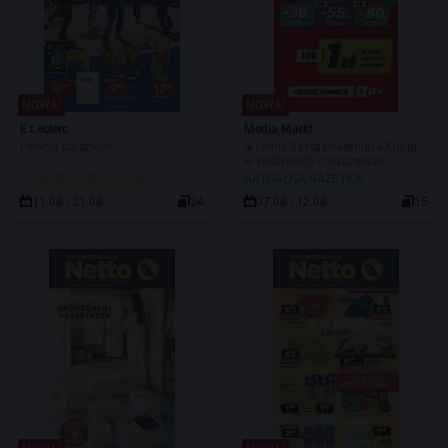
NOWA!
NOWA!
E.Leclerc
Media Markt
Powrót do szkoły
☀️Letnia ZestawoMania!☀️Kupuj
w zestawach i oszczędzaj
DO ROZPOCZĘCIA 3 DNI
AKTUALNA GAZETKA
11.08 - 31.08
24
07.08 - 12.08
15