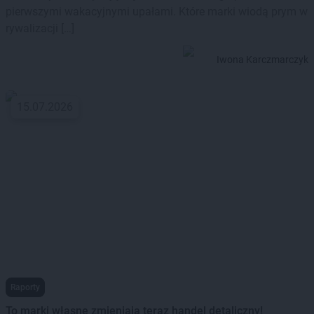
pierwszymi wakacyjnymi upałami. Które marki wiodą prym w
rywalizacji […]
Iwona Karczmarczyk
15.07.2026
Raporty
To marki własne zmieniają teraz handel detaliczny!