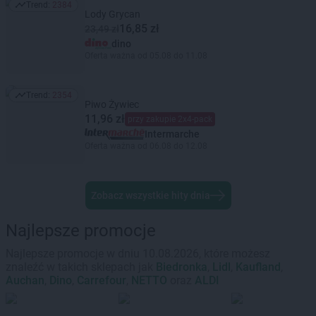
Trend:
2384
Trend: 2384
Lody Grycan
16,85 zł
23,49 zł
dino
Oferta ważna od 05.08 do 11.08
Trend:
2354
Trend: 2354
Piwo Żywiec
11,96 zł
przy zakupie 2x4-pack
Intermarche
Oferta ważna od 06.08 do 12.08
Zobacz wszystkie hity dnia
Najlepsze promocje
Najlepsze promocje w dniu 10.08.2026, które możesz
znaleźć w takich sklepach jak
Biedronka
,
Lidl
,
Kaufland
,
Auchan
,
Dino
,
Carrefour
,
NETTO
oraz
ALDI