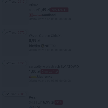
Trend:
2917
Trend: 2917
Arbuz
1,49 zł
4,99 zł
70% TANIEJ
Kaufland
Oferta ważna od 06.08 do 08.08
Trend:
2672
Trend: 2672
Wrzos Garden Girls XL
8,99 zł
NETTO
Oferta ważna od 03.08 do 08.08
Trend:
2657
Trend: 2657
ser żółty w plastrach ŚWIATOWID
1,00 zł
Drugi za 1 zł
Biedronka
Oferta ważna od 03.08 do 08.08
Trend:
2603
Trend: 2603
Persil
16,99 zł
34,99 zł
-51%
ALDI