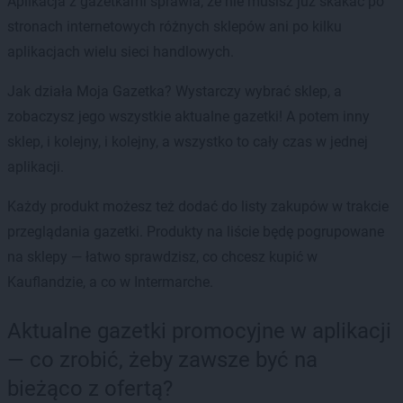
Aplikacja z gazetkami sprawia, że nie musisz już skakać po
stronach internetowych różnych sklepów ani po kilku
aplikacjach wielu sieci handlowych.
Jak działa Moja Gazetka? Wystarczy wybrać sklep, a
zobaczysz jego wszystkie aktualne gazetki! A potem inny
sklep, i kolejny, i kolejny, a wszystko to cały czas w jednej
aplikacji.
Każdy produkt możesz też dodać do listy zakupów w trakcie
przeglądania gazetki. Produkty na liście będę pogrupowane
na sklepy — łatwo sprawdzisz, co chcesz kupić w
Kauflandzie, a co w Intermarche.
Aktualne gazetki promocyjne w aplikacji
— co zrobić, żeby zawsze być na
bieżąco z ofertą?