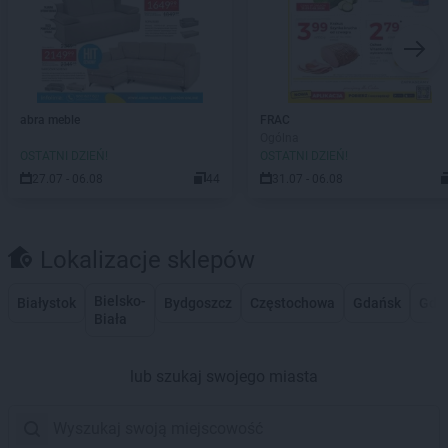
abra meble
FRAC
Ogólna
OSTATNI DZIEŃ!
OSTATNI DZIEŃ!
27.07 - 06.08
44
31.07 - 06.08
Lokalizacje sklepów
Bielsko-
Białystok
Bydgoszcz
Częstochowa
Gdańsk
Gdy
Biała
lub szukaj swojego miasta