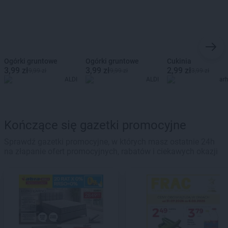
Ogórki gruntowe
Ogórki gruntowe
Cukinia
3,99 zł
3,99 zł
2,99 zł
9,99 zł
9,99 zł
3,99 zł
ALDI
ALDI
ar
Kończące się gazetki promocyjne
Sprawdź gazetki promocyjne, w których masz ostatnie 24h
na złapanie ofert promocyjnych, rabatów i ciekawych okazji