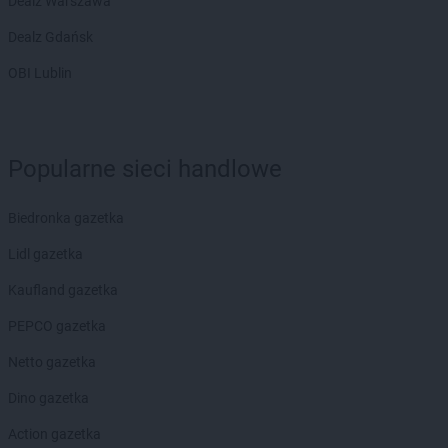
Dealz Warszawa
Dealz Gdańsk
OBI Lublin
Popularne sieci handlowe
Biedronka gazetka
Lidl gazetka
Kaufland gazetka
PEPCO gazetka
Netto gazetka
Dino gazetka
Action gazetka