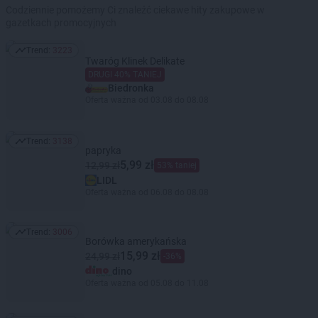
Codziennie pomożemy Ci znaleźć ciekawe hity zakupowe w
gazetkach promocyjnych
Trend:
3223
Trend: 3223
Twaróg Klinek Delikate
DRUGI 40% TANIEJ
Biedronka
Oferta ważna od 03.08 do 08.08
Trend:
3138
Trend: 3138
papryka
5,99 zł
12,99 zł
53% taniej
LIDL
Oferta ważna od 06.08 do 08.08
Trend:
3006
Trend: 3006
Borówka amerykańska
15,99 zł
24,99 zł
-36%
dino
Oferta ważna od 05.08 do 11.08