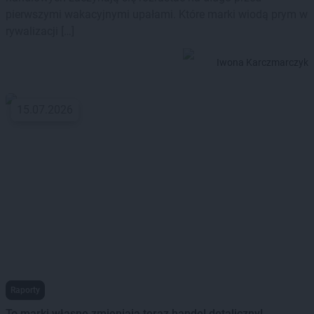
pierwszymi wakacyjnymi upałami. Które marki wiodą prym w
rywalizacji […]
Iwona Karczmarczyk
15.07.2026
Raporty
To marki własne zmieniają teraz handel detaliczny!