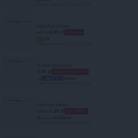
Oferta ważna od 05.08 do 08.08
Trend:
2590
Trend: 2590
ogórek gruntowy
4,89 zł
6,99 zł
30% taniej
LIDL
Oferta ważna od 06.08 do 08.08
Trend:
2477
Trend: 2477
środek czyszczący
5,99 zł
Niższa cena z 30 dni
Action
Oferta ważna od 05.08 do 11.08
Trend:
2451
Trend: 2451
marchew młoda
1,49 zł
3,99 zł
62% TANIEJ!
Kaufland
Oferta ważna od 06.08 do 08.08