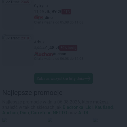
Trend:
2345
Trend: 2345
Cytryna
6,99 zł
11,99 zł
-41%
dino
Oferta ważna od 05.08 do 11.08
Trend:
2318
Trend: 2318
Arbuz
1,48 zł
2,99 zł
50% taniej
Auchan
Oferta ważna od 06.08 do 12.08
Zobacz wszystkie hity dnia
Najlepsze promocje
Najlepsze promocje w dniu 06.08.2026, które możesz
znaleźć w takich sklepach jak
Biedronka
,
Lidl
,
Kaufland
,
Auchan
,
Dino
,
Carrefour
,
NETTO
oraz
ALDI