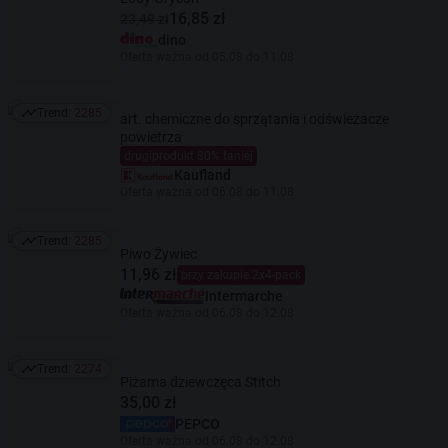
16,85 zł
23,49 zł
dino
Oferta ważna od 05.08 do 11.08
Trend:
2285
art. chemiczne do sprzątania i odświeżacze
Trend: 2285
powietrza
drugiprodukt 80% taniej
Kaufland
Oferta ważna od 06.08 do 11.08
Trend:
2285
Trend: 2285
Piwo Żywiec
11,96 zł
przy zakupie 2x4-pack
Intermarche
Oferta ważna od 06.08 do 12.08
Trend:
2274
Trend: 2274
Piżama dziewczęca Stitch
35,00 zł
PEPCO
Oferta ważna od 06.08 do 12.08