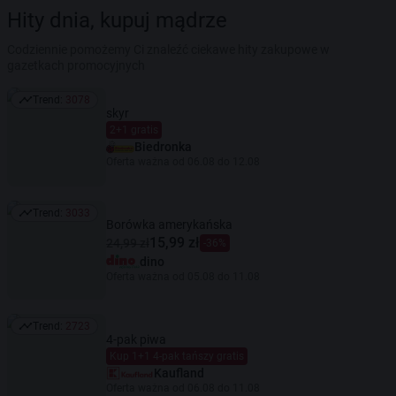
Hity dnia, kupuj mądrze
Codziennie pomożemy Ci znaleźć ciekawe hity zakupowe w
gazetkach promocyjnych
Trend:
3078
Trend: 3078
skyr
2+1 gratis
Biedronka
Oferta ważna od 06.08 do 12.08
Trend:
3033
Trend: 3033
Borówka amerykańska
15,99 zł
24,99 zł
-36%
dino
Oferta ważna od 05.08 do 11.08
Trend:
2723
Trend: 2723
4-pak piwa
Kup 1+1 4-pak tańszy gratis
Kaufland
Oferta ważna od 06.08 do 11.08