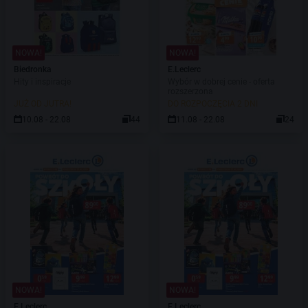
NOWA!
NOWA!
Biedronka
E.Leclerc
Hity i inspiracje
Wybór w dobrej cenie - oferta
rozszerzona
JUŻ OD JUTRA!
DO ROZPOCZĘCIA 2 DNI
10.08 - 22.08
44
11.08 - 22.08
24
NOWA!
NOWA!
E.Leclerc
E.Leclerc