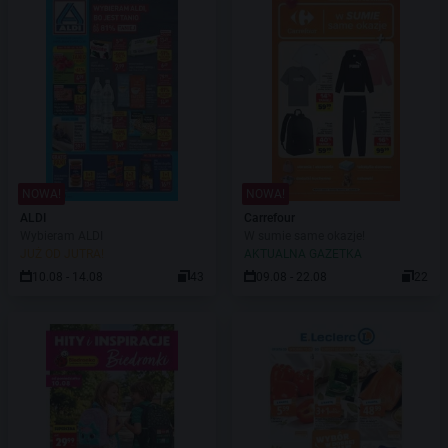
NOWA!
NOWA!
ALDI
Carrefour
Wybieram ALDI
W sumie same okazje!
JUŻ OD JUTRA!
AKTUALNA GAZETKA
10.08 - 14.08
43
09.08 - 22.08
22