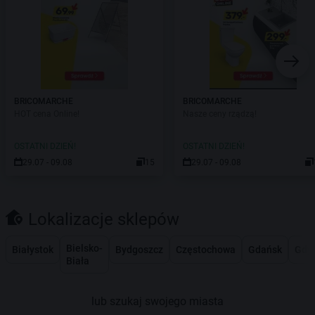
BRICOMARCHE
BRICOMARCHE
HOT cena Online!
Nasze ceny rządzą!
OSTATNI DZIEŃ!
OSTATNI DZIEŃ!
29.07 - 09.08
15
29.07 - 09.08
Lokalizacje sklepów
Bielsko-
Białystok
Bydgoszcz
Częstochowa
Gdańsk
Gdy
Biała
lub szukaj swojego miasta