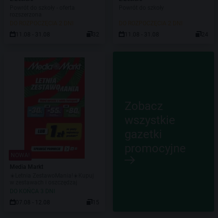
Powrót do szkoły - oferta
Powrót do szkoły
rozszerzona
DO ROZPOCZĘCIA 2 DNI
DO ROZPOCZĘCIA 2 DNI
11.08 - 31.08
32
11.08 - 31.08
24
Zobacz
wszystkie
gazetki
promocyjne
NOWA!
Media Markt
☀️Letnia ZestawoMania!☀️Kupuj
w zestawach i oszczędzaj
DO KOŃCA 3 DNI
07.08 - 12.08
15