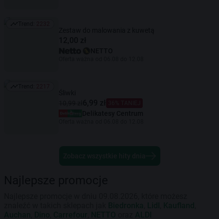
Trend:
2232
Trend: 2232
Zestaw do malowania z kuwetą
12,00 zł
NETTO
Oferta ważna od 06.08 do 12.08
Trend:
2217
Trend: 2217
Śliwki
6,99 zł
10,99 zł
36% TANIEJ
Delikatesy Centrum
Oferta ważna od 06.08 do 12.08
Zobacz wszystkie hity dnia
Najlepsze promocje
Najlepsze promocje w dniu 09.08.2026, które możesz
znaleźć w takich sklepach jak
Biedronka
,
Lidl
,
Kaufland
,
Auchan
,
Dino
,
Carrefour
,
NETTO
oraz
ALDI