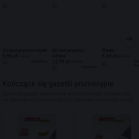
Żel pod prysznic męski
Żel pod prysznic
Śliwka
9,99 zł
5,69 zł
Adidas
11,99 zł
22,90 zł
12,99 zł
Sp
Carrefour
14,99 zł
Pr
Carrefour
Kończące się gazetki promocyjne
Sprawdź gazetki promocyjne, w których masz ostatnie 24h
na złapanie ofert promocyjnych, rabatów i ciekawych okazji