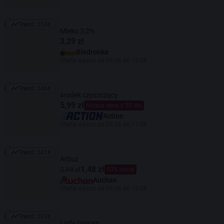
Trend:
2536
Trend: 2536
Mleko 3,2%
3,29 zł
Biedronka
Oferta ważna od 06.08 do 12.08
Trend:
2468
Trend: 2468
środek czyszczący
5,99 zł
Niższa cena z 30 dni
Action
Oferta ważna od 05.08 do 11.08
Trend:
2418
Trend: 2418
Arbuz
1,48 zł
2,99 zł
50% taniej
Auchan
Oferta ważna od 06.08 do 12.08
Trend:
2336
Trend: 2336
Lody Grycan