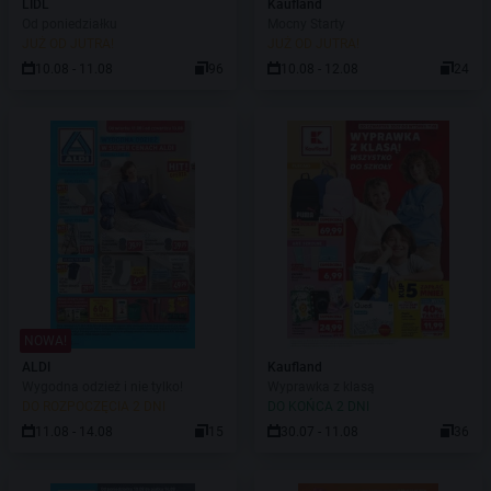
LIDL
Kaufland
Od poniedziałku
Mocny Starty
JUŻ OD JUTRA!
JUŻ OD JUTRA!
10.08 - 11.08
96
10.08 - 12.08
24
NOWA!
ALDI
Kaufland
Wygodna odzież i nie tylko!
Wyprawka z klasą
DO ROZPOCZĘCIA 2 DNI
DO KOŃCA 2 DNI
11.08 - 14.08
15
30.07 - 11.08
36