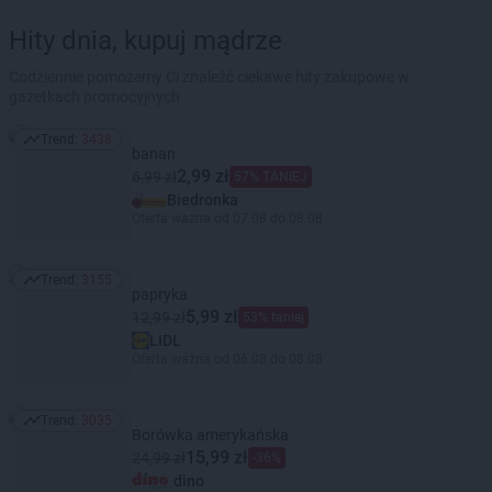
Hity dnia, kupuj mądrze
Codziennie pomożemy Ci znaleźć ciekawe hity zakupowe w
gazetkach promocyjnych
Trend:
3438
Trend: 3438
banan
2,99 zł
6,99 zł
57% TANIEJ
Biedronka
Oferta ważna od 07.08 do 08.08
Trend:
3155
Trend: 3155
papryka
5,99 zł
12,99 zł
53% taniej
LIDL
Oferta ważna od 06.08 do 08.08
Trend:
3035
Trend: 3035
Borówka amerykańska
15,99 zł
24,99 zł
-36%
dino