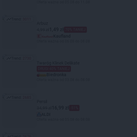
Oferta ważna od 05.08 do 11.08
Trend:
3011
Trend: 3011
Arbuz
1,49 zł
4,99 zł
70% TANIEJ
Kaufland
Oferta ważna od 06.08 do 08.08
Trend:
2730
Trend: 2730
Twaróg Klinek Delikate
DRUGI 40% TANIEJ
Biedronka
Oferta ważna od 03.08 do 08.08
Trend:
2685
Trend: 2685
Persil
16,99 zł
34,99 zł
-51%
ALDI
Oferta ważna od 05.08 do 08.08
Trend:
2676