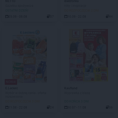
NETTO
Biedronka
Gazetka spożywcza
Hity i inspiracje
OSTATNI DZIEŃ!
DO ROZPOCZĘCIA 2 DNI
03.08 - 08.08
37
10.08 - 22.08
44
NOWA!
E.Leclerc
Kaufland
Wybór w dobrej cenie - oferta
Wyprawka z klasą
rozszerzona
DO ROZPOCZĘCIA 3 DNI
DO KOŃCA 3 DNI
11.08 - 22.08
24
30.07 - 11.08
36