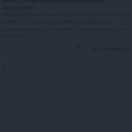
RAPORT: Jak producenci lodów walczą o uwagę
konsumentów?
Obecne temperatury zwiększają popyt na lody, ale oferty sieci
handlowych zaczynają się rozrastać na długo przed
pierwszymi wakacyjnymi upałami. Które marki wiodą prym w
rywalizacji […]
Iwona Karczmarczyk
15.07.2026