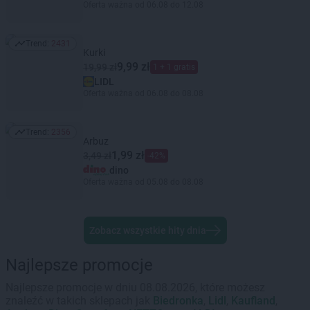
Oferta ważna od 06.08 do 12.08
Trend:
2431
Trend: 2431
Kurki
9,99 zł
19,99 zł
1 + 1 gratis
LIDL
Oferta ważna od 06.08 do 08.08
Trend:
2356
Trend: 2356
Arbuz
1,99 zł
3,49 zł
-42%
dino
Oferta ważna od 05.08 do 08.08
Zobacz wszystkie hity dnia
Najlepsze promocje
Najlepsze promocje w dniu 08.08.2026, które możesz
znaleźć w takich sklepach jak
Biedronka
,
Lidl
,
Kaufland
,