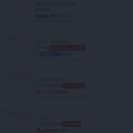
Trend: 2676
Wrzos Garden Girls XL
8,99 zł
NETTO
Oferta ważna od 03.08 do 08.08
Trend:
2480
Trend: 2480
środek czyszczący
5,99 zł
Niższa cena z 30 dni
Action
Oferta ważna od 05.08 do 11.08
Trend:
2465
Trend: 2465
marchew młoda
1,49 zł
3,99 zł
62% TANIEJ!
Kaufland
Oferta ważna od 06.08 do 08.08
Trend:
2444
Trend: 2444
Arbuz
1,48 zł
2,99 zł
50% taniej
Auchan