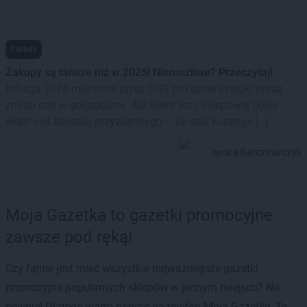
Porady
Zakupy są tańsze niż w 2025! Niemożliwe? Przeczytaj!
Inflacja 2026 mierzona przez GUS pokazuje szeroki obraz
zmian cen w gospodarce. Ale klient przy sklepowej półce
widzi coś bardziej przyziemnego – ile dziś kosztuje […]
Iwona Karczmarczyk
Moja Gazetka to gazetki promocyjne
zawsze pod ręką!
Czy fajnie jest mieć wszystkie najważniejsze gazetki
promocyjne popularnych sklepów w jednym miejscu? No
pewnie! Dlatego warto pobrać na telefon Moją Gazetkę. To