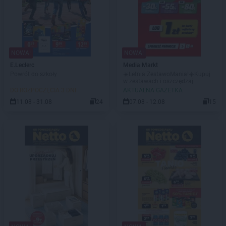
NOWA!
NOWA!
E.Leclerc
Media Markt
Powrót do szkoły
☀️Letnia ZestawoMania!☀️Kupuj
w zestawach i oszczędzaj
DO ROZPOCZĘCIA 3 DNI
AKTUALNA GAZETKA
11.08 - 31.08
24
07.08 - 12.08
15