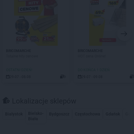
BRICOMARCHE
BRICOMARCHE
Totalne hity cenowe
HOT cena Online!
OSTATNI DZIEŃ!
DO KOŃCA 1 DZIEŃ
29.07 - 08.08
9
29.07 - 09.08
Lokalizacje sklepów
Bielsko-
Białystok
Bydgoszcz
Częstochowa
Gdańsk
Gdy
Biała