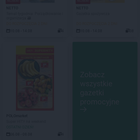
NOWA!
NOWA!
NETTO
NETTO
Temat tygodnia: Porządkowanie i
Gazetka spożywcza
organizacja 🗃️
DO ROZPOCZĘCIA 2 DNI
DO ROZPOCZĘCIA 2 DNI
10.08 - 14.08
4
10.08 - 14.08
38
Zobacz
wszystkie
gazetki
promocyjne
POLOmarket
Super HITY na weekend
OSTATNI DZIEŃ!
06.08 - 08.08
4