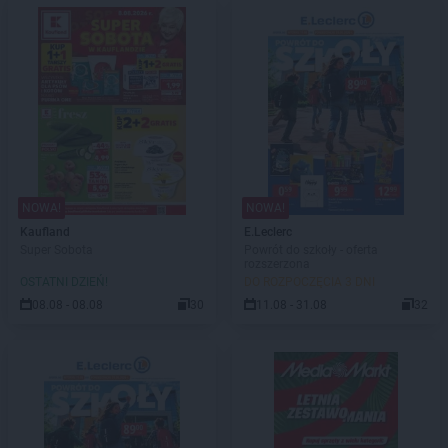
NOWA!
NOWA!
Kaufland
E.Leclerc
Super Sobota
Powrót do szkoły - oferta
rozszerzona
OSTATNI DZIEŃ!
DO ROZPOCZĘCIA 3 DNI
08.08 - 08.08
30
11.08 - 31.08
32