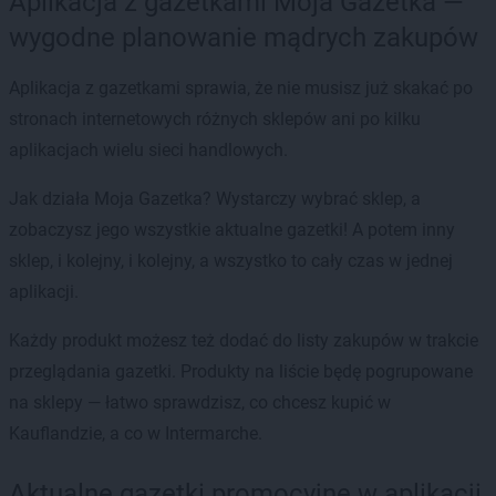
Aplikacja z gazetkami Moja Gazetka —
wygodne planowanie mądrych zakupów
Aplikacja z gazetkami sprawia, że nie musisz już skakać po
stronach internetowych różnych sklepów ani po kilku
aplikacjach wielu sieci handlowych.
Jak działa Moja Gazetka? Wystarczy wybrać sklep, a
zobaczysz jego wszystkie aktualne gazetki! A potem inny
sklep, i kolejny, i kolejny, a wszystko to cały czas w jednej
aplikacji.
Każdy produkt możesz też dodać do listy zakupów w trakcie
przeglądania gazetki. Produkty na liście będę pogrupowane
na sklepy — łatwo sprawdzisz, co chcesz kupić w
Kauflandzie, a co w Intermarche.
Aktualne gazetki promocyjne w aplikacji