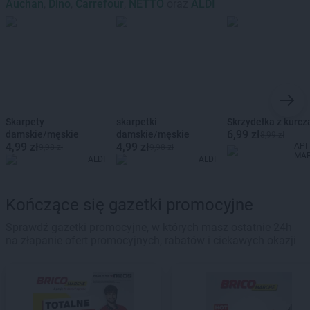
Auchan
,
Dino
,
Carrefour
,
NETTO
oraz
ALDI
Skarpety
skarpetki
Skrzydełka z kurcz
6,99 zł
damskie/męskie
damskie/męskie
8,99 zł
4,99 zł
4,99 zł
API
9,98 zł
9,98 zł
MA
ALDI
ALDI
Kończące się gazetki promocyjne
Sprawdź gazetki promocyjne, w których masz ostatnie 24h
na złapanie ofert promocyjnych, rabatów i ciekawych okazji