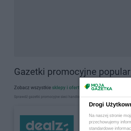
Gazetki promocyjne popularn
Zobacz wszystkie
sklepy i oferty promocyjne
Sprawdź gazetki promocyjne sieci handlowych, które działają w Polsce. Zna
Drogi Użytkow
Na naszej stronie mo
przechowujemy informa
standardowe informac