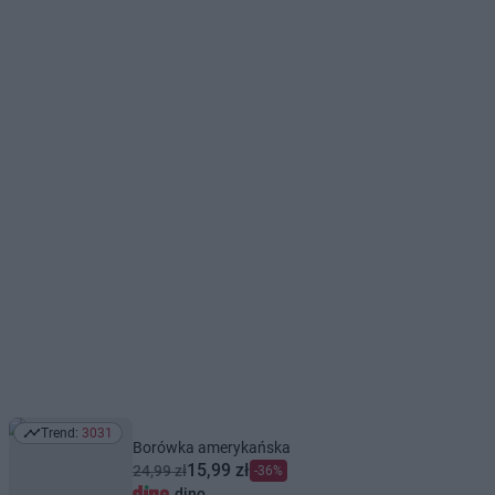
Trend:
3031
Trend: 3031
Borówka amerykańska
15,99 zł
24,99 zł
-36%
dino