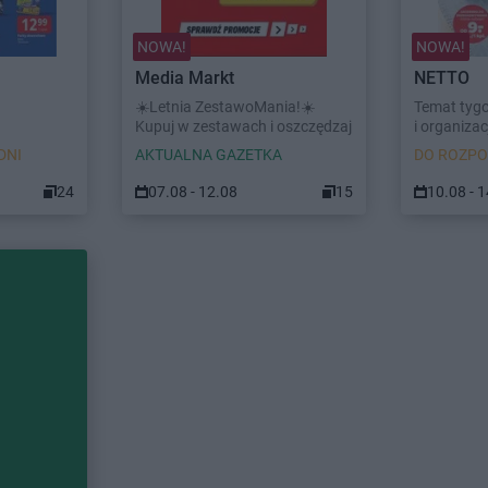
NOWA!
NOWA!
Media Markt
NETTO
☀️Letnia ZestawoMania!☀️
Temat tyg
Kupuj w zestawach i oszczędzaj
i organizacj
DNI
AKTUALNA GAZETKA
DO ROZPO
24
07.08 - 12.08
15
10.08 - 