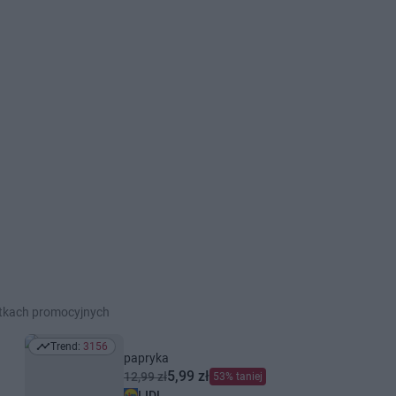
etkach promocyjnych
Trend:
3156
Trend: 3156
papryka
5,99 zł
12,99 zł
53% taniej
LIDL