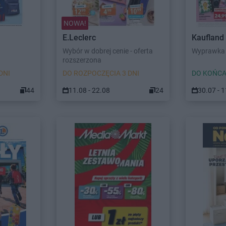
NOWA!
E.Leclerc
Kaufland
Wybór w dobrej cenie - oferta
Wyprawka 
rozszerzona
DNI
DO ROZPOCZĘCIA 3 DNI
DO KOŃCA
44
11.08 - 22.08
24
30.07 - 