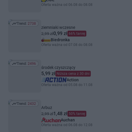
Oferta ważna od 06.08 do 08.08
Trend:
2738
Trend: 2738
ziemniaki wczesne
0,99 zł
2,99 zł
66% taniej
Biedronka
Oferta ważna od 07.08 do 08.08
Trend:
2496
Trend: 2496
środek czyszczący
5,99 zł
Niższa cena z 30 dni
Action
Oferta ważna od 05.08 do 11.08
Trend:
2432
Trend: 2432
Arbuz
1,48 zł
2,99 zł
50% taniej
Auchan
Oferta ważna od 06.08 do 12.08