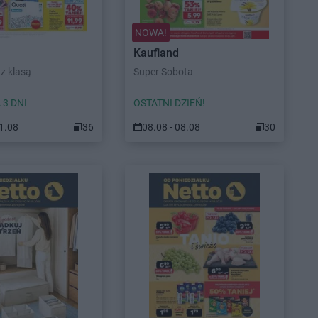
NOWA!
Kaufland
z klasą
Super Sobota
 3 DNI
OSTATNI DZIEŃ!
11.08
36
08.08 - 08.08
30