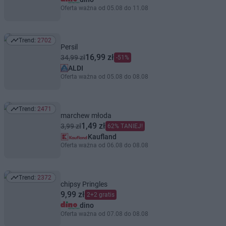
Oferta ważna od 05.08 do 11.08
Trend:
2702
Trend: 2702
Persil
16,99 zł
34,99 zł
-51%
ALDI
Oferta ważna od 05.08 do 08.08
Trend:
2471
Trend: 2471
marchew młoda
1,49 zł
3,99 zł
62% TANIEJ!
Kaufland
Oferta ważna od 06.08 do 08.08
Trend:
2372
Trend: 2372
chipsy Pringles
9,99 zł
2+2 gratis
dino
Oferta ważna od 07.08 do 08.08