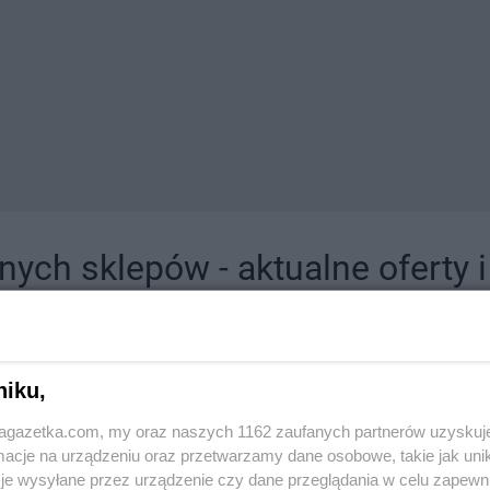
ych sklepów - aktualne oferty 
jdziesz tutaj sklepy należące do lokalnych sieci oraz duże, znane super- i hipermar
niku,
jagazetka.com, my oraz naszych 1162 zaufanych partnerów uzyskuj
cje na urządzeniu oraz przetwarzamy dane osobowe, takie jak unika
je wysyłane przez urządzenie czy dane przeglądania w celu zapewn