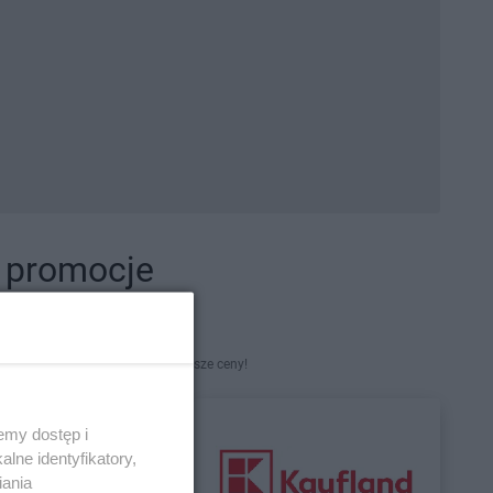
i promocje
kety. Najlepsze promocje i najniższe ceny!
emy dostęp i
lne identyfikatory,
iania