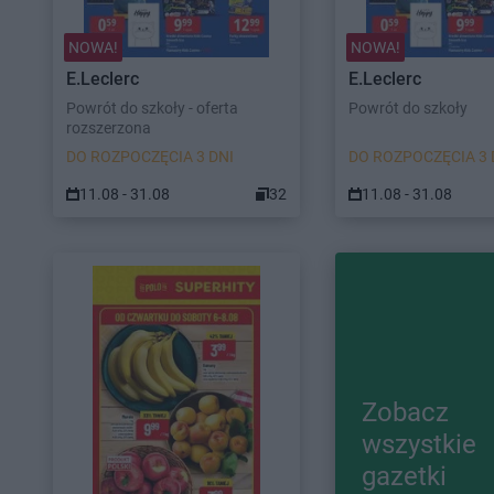
NOWA!
NOWA!
E.Leclerc
E.Leclerc
Powrót do szkoły - oferta
Powrót do szkoły
rozszerzona
DO ROZPOCZĘCIA 3 DNI
DO ROZPOCZĘCIA 3 
11.08 - 31.08
32
11.08 - 31.08
Zobacz
wszystkie
gazetki