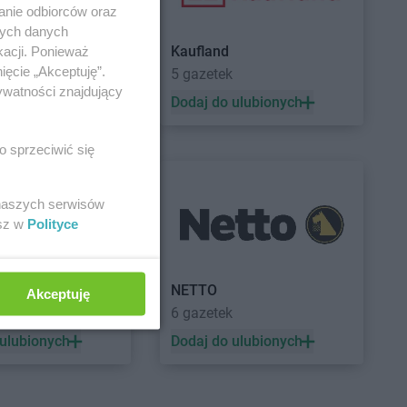
anie odbiorców oraz
nych danych
Kaufland
kacji. Ponieważ
ięcie „Akceptuję”.
5 gazetek
ywatności znajdujący
 ulubionych
Dodaj do ulubionych
o sprzeciwić się
 naszych serwisów
esz w
Polityce
a
NETTO
Akceptuję
ek
6 gazetek
 ulubionych
Dodaj do ulubionych