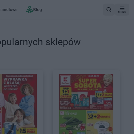
 handlowe
Blog
MENU
opularnych sklepów