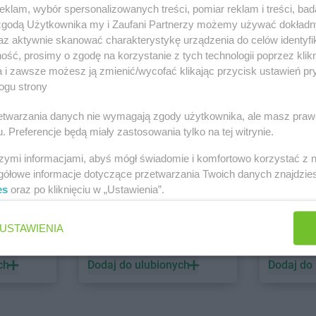
klam, wybór spersonalizowanych treści, pomiar reklam i treści, bad
 zgodą Użytkownika my i Zaufani Partnerzy możemy używać dokład
PEPCO
dino
az aktywnie skanować charakterystykę urządzenia do celów identyfi
ść, prosimy o zgodę na korzystanie z tych technologii poprzez klikn
1 gazetka
2 gazetki
a i zawsze możesz ją zmienić/wycofać klikając przycisk ustawień pr
ch
Dodaj do ulubionych
Dodaj do
ogu strony
rzetwarzania danych nie wymagają zgody użytkownika, ale masz praw
. Preferencje będą miały zastosowania tylko na tej witrynie.
szymi informacjami, abyś mógł świadomie i komfortowo korzystać z
gółowe informacje dotyczące przetwarzania Twoich danych znajdzi
es
oraz po kliknięciu w „Ustawienia”.
ALDI
Biedronk
USTAWIENIA
6 gazetek
12 gazet
ch
Dodaj do ulubionych
Dodaj do