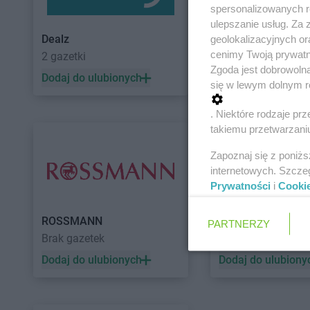
spersonalizowanych re
ulepszanie usług. Za
Dealz
POLOmarket
geolokalizacyjnych or
cenimy Twoją prywatno
2 gazetki
11 gazetek
Zgoda jest dobrowoln
Dodaj do ulubionych
Dodaj do ulubiony
się w lewym dolnym r
. Niektóre rodzaje p
takiemu przetwarzaniu
Zapoznaj się z poniż
internetowych. Szcze
Prywatności
i
Cooki
ROSSMANN
Auchan
PARTNERZY
Brak gazetek
5 gazetek
Dodaj do ulubionych
Dodaj do ulubiony