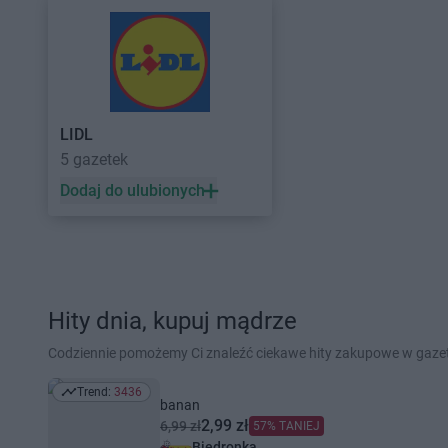
LIDL
5 gazetek
Dodaj do ulubionych
Hity dnia, kupuj mądrze
Codziennie pomożemy Ci znaleźć ciekawe hity zakupowe w gaz
Trend:
3436
Trend: 3436
banan
2,99 zł
6,99 zł
57% TANIEJ
Biedronka