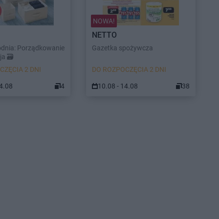
NOWA!
NETTO
odnia: Porządkowanie
Gazetka spożywcza
a 🗃️
CZĘCIA 2 DNI
DO ROZPOCZĘCIA 2 DNI
14.08
4
10.08 - 14.08
38