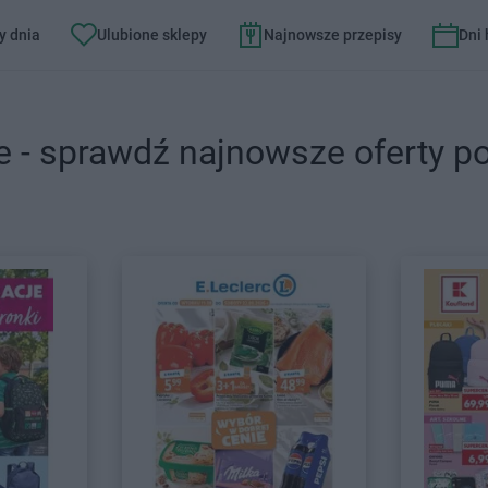
y dnia
Ulubione sklepy
Najnowsze przepisy
Dni
e - sprawdź najnowsze oferty p