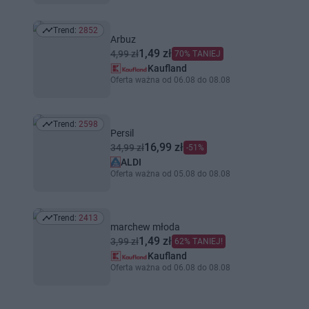
Trend:
2852
Trend: 2852
Arbuz
1,49 zł
4,99 zł
70% TANIEJ
Kaufland
Oferta ważna od 06.08 do 08.08
Trend:
2598
Trend: 2598
Persil
16,99 zł
34,99 zł
-51%
ALDI
Oferta ważna od 05.08 do 08.08
Trend:
2413
Trend: 2413
marchew młoda
1,49 zł
3,99 zł
62% TANIEJ!
Kaufland
Oferta ważna od 06.08 do 08.08