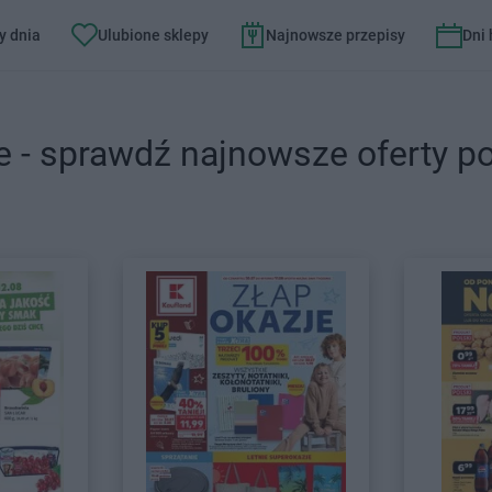
y dnia
Ulubione sklepy
Najnowsze przepisy
Dni
e - sprawdź najnowsze oferty p