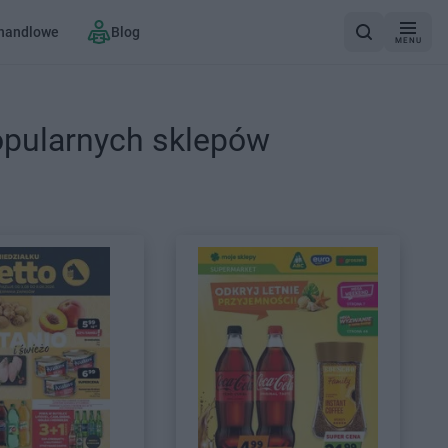
 handlowe
Blog
MENU
opularnych sklepów