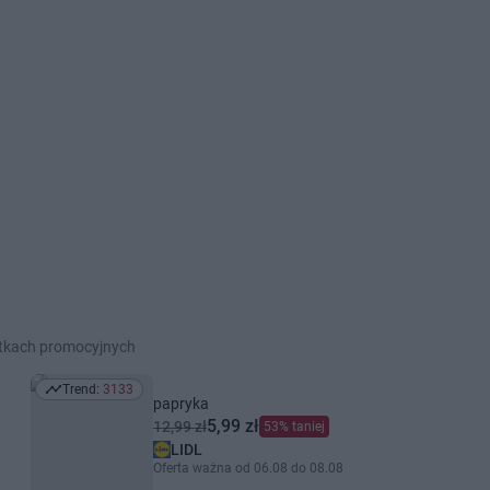
etkach promocyjnych
Trend:
3133
Trend: 3133
papryka
5,99 zł
12,99 zł
53% taniej
LIDL
Oferta ważna od 06.08 do 08.08