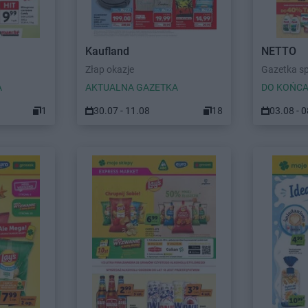
Kaufland
NETTO
Złap okazje
Gazetka s
A
AKTUALNA GAZETKA
DO KOŃCA
1
30.07 - 11.08
18
03.08 - 