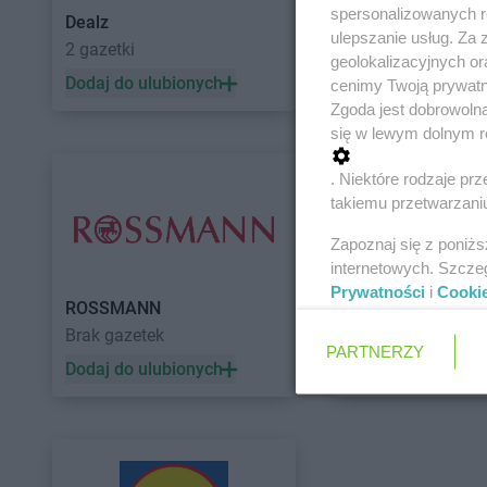
spersonalizowanych re
Dealz
POLOmarket
ulepszanie usług. Za
2 gazetki
10 gazetek
geolokalizacyjnych or
Dodaj do ulubionych
Dodaj do ulubiony
cenimy Twoją prywatno
Zgoda jest dobrowoln
się w lewym dolnym r
. Niektóre rodzaje p
takiemu przetwarzaniu
Zapoznaj się z poniż
internetowych. Szcze
Prywatności
i
Cooki
ROSSMANN
Auchan
Brak gazetek
5 gazetek
PARTNERZY
Dodaj do ulubionych
Dodaj do ulubiony