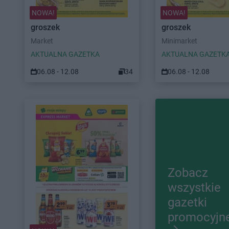
NOWA!
NOWA!
groszek
groszek
Market
Minimarket
AKTUALNA GAZETKA
AKTUALNA GAZETK
06.08 - 12.08
34
06.08 - 12.08
Zobacz
wszystkie
gazetki
promocyjn