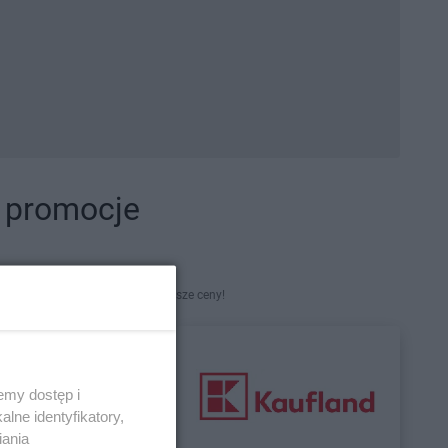
i promocje
kety. Najlepsze promocje i najniższe ceny!
emy dostęp i
lne identyfikatory,
iania