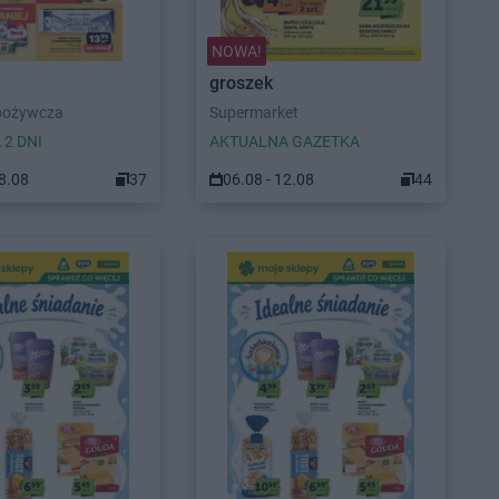
NOWA!
groszek
pożywcza
Supermarket
 2 DNI
AKTUALNA GAZETKA
08.08
37
06.08 - 12.08
44