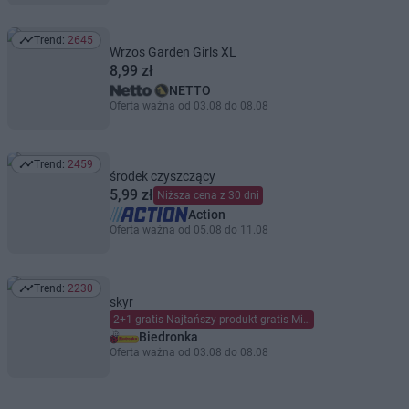
Trend:
2645
Trend: 2645
Wrzos Garden Girls XL
8,99 zł
NETTO
Oferta ważna od 03.08 do 08.08
Trend:
2459
Trend: 2459
środek czyszczący
5,99 zł
Niższa cena z 30 dni
Action
Oferta ważna od 05.08 do 11.08
Trend:
2230
Trend: 2230
skyr
2+1 gratis Najtańszy produkt gratis Mieszaj dowolnie Limit dzienny 6 szt. (maks. 2 gratis) na kartę Moja Biedronka.
Biedronka
Oferta ważna od 03.08 do 08.08