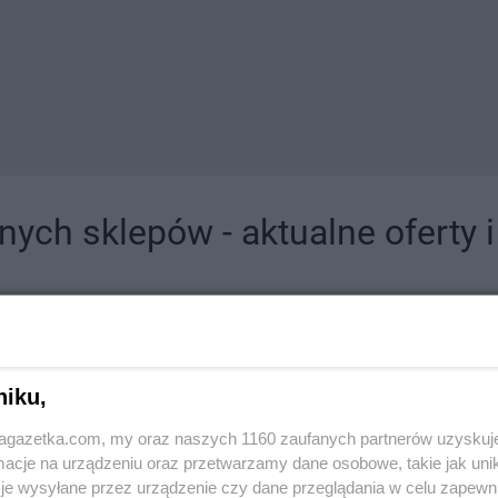
ych sklepów - aktualne oferty 
jdziesz tutaj sklepy należące do lokalnych sieci oraz duże, znane super- i hipermar
niku,
jagazetka.com, my oraz naszych 1160 zaufanych partnerów uzyskuj
cje na urządzeniu oraz przetwarzamy dane osobowe, takie jak unika
je wysyłane przez urządzenie czy dane przeglądania w celu zapewn