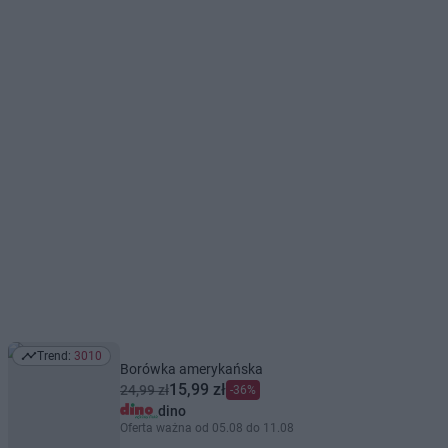
Trend:
3010
Trend: 3010
Borówka amerykańska
15,99 zł
24,99 zł
-36%
dino
Oferta ważna od 05.08 do 11.08