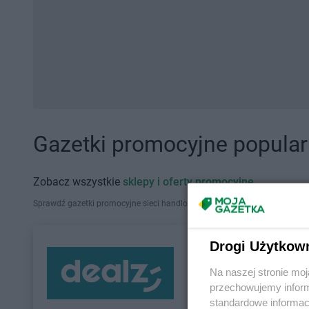
Gazetki promocyjne popularn
Zobacz wszystkie
sklepy i oferty promocyjne
Sprawdź gazetki promocyjne sieci handlowych, które działają w Polsce. Zna
Drogi Użytkow
Na naszej stronie mo
przechowujemy informa
standardowe informac