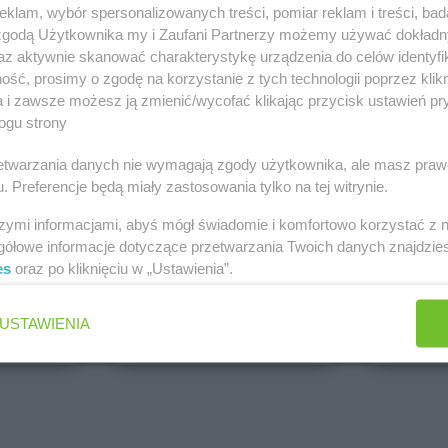
klam, wybór spersonalizowanych treści, pomiar reklam i treści, bad
PEPCO
dino
 zgodą Użytkownika my i Zaufani Partnerzy możemy używać dokład
Brak gazetek
1 gazetk
az aktywnie skanować charakterystykę urządzenia do celów identyfi
ch
Dodaj do ulubionych
Dodaj do
ść, prosimy o zgodę na korzystanie z tych technologii poprzez klikn
a i zawsze możesz ją zmienić/wycofać klikając przycisk ustawień pr
ogu strony
rzetwarzania danych nie wymagają zgody użytkownika, ale masz praw
. Preferencje będą miały zastosowania tylko na tej witrynie.
szymi informacjami, abyś mógł świadomie i komfortowo korzystać z
gółowe informacje dotyczące przetwarzania Twoich danych znajdzi
es
oraz po kliknięciu w „Ustawienia”.
ALDI
Biedronk
5 gazetek
9 gazetek
USTAWIENIA
ch
Dodaj do ulubionych
Dodaj do