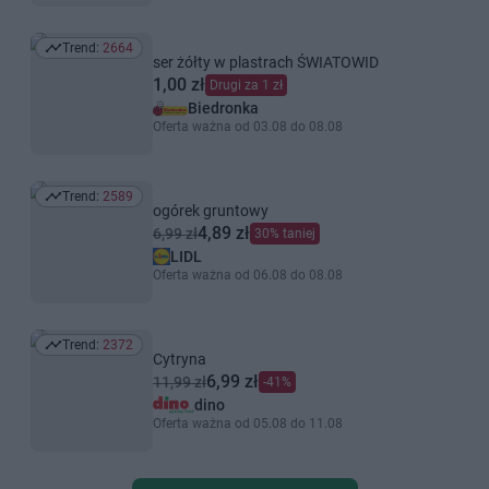
Trend:
2664
Trend: 2664
ser żółty w plastrach ŚWIATOWID
1,00 zł
Drugi za 1 zł
Biedronka
Oferta ważna od 03.08 do 08.08
Trend:
2589
Trend: 2589
ogórek gruntowy
4,89 zł
6,99 zł
30% taniej
LIDL
Oferta ważna od 06.08 do 08.08
Trend:
2372
Trend: 2372
Cytryna
6,99 zł
11,99 zł
-41%
dino
Oferta ważna od 05.08 do 11.08