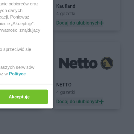
anie odbiorców oraz
Kaufland
nych danych
a
4 gazetki
kacji. Ponieważ
 ulubionych
Dodaj do ulubionych
ięcie „Akceptuję”.
ywatności znajdujący
o sprzeciwić się
 naszych serwisów
esz w
Polityce
a
NETTO
4 gazetki
Akceptuję
 ulubionych
Dodaj do ulubionych