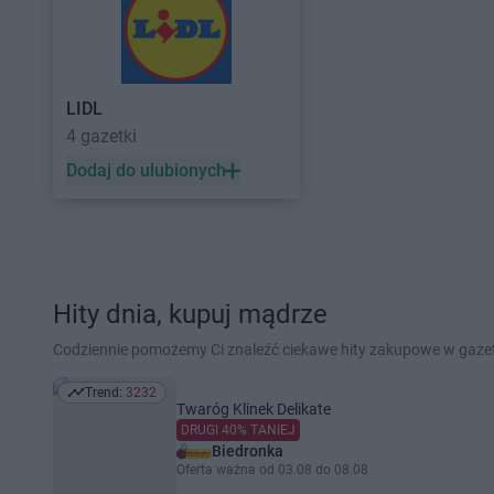
LIDL
4 gazetki
Dodaj do ulubionych
Hity dnia, kupuj mądrze
Codziennie pomożemy Ci znaleźć ciekawe hity zakupowe w gaz
Trend:
3232
Trend: 3232
Twaróg Klinek Delikate
DRUGI 40% TANIEJ
Biedronka
Oferta ważna od 03.08 do 08.08