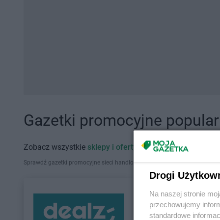
Gazetki promocyjne popularn
Zobacz wszystkie
sklepy i oferty promocyjne
Sprawdź gazetki promocyjne sieci handlowych, które działają w Polsce. Zna
Drogi Użytkow
Na naszej stronie mo
przechowujemy informa
standardowe informac