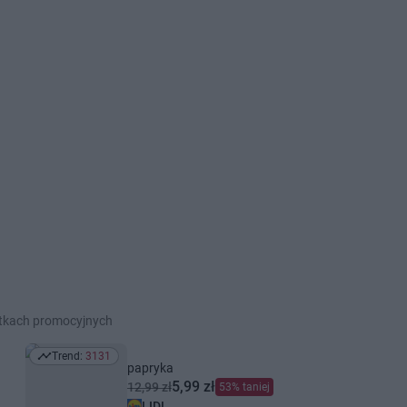
etkach promocyjnych
Trend:
3131
Trend: 3131
papryka
5,99 zł
12,99 zł
53% taniej
LIDL