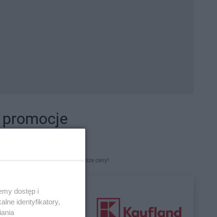
i promocje
kety. Najlepsze promocje i najniższe ceny!
emy dostęp i
lne identyfikatory,
iania