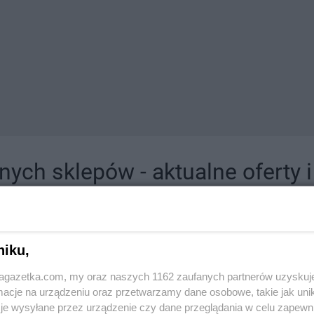
ych sklepów - aktualne oferty 
jdziesz tutaj sklepy należące do lokalnych sieci oraz duże, znane super- i hipermar
niku,
jagazetka.com, my oraz naszych 1162 zaufanych partnerów uzyskuj
cje na urządzeniu oraz przetwarzamy dane osobowe, takie jak unika
je wysyłane przez urządzenie czy dane przeglądania w celu zapewn