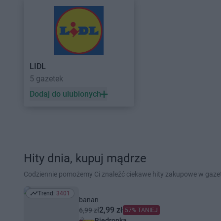
LIDL
5 gazetek
Dodaj do ulubionych
Hity dnia, kupuj mądrze
Codziennie pomożemy Ci znaleźć ciekawe hity zakupowe w gaz
Trend:
3401
Trend: 3401
banan
2,99 zł
6,99 zł
57% TANIEJ
Biedronka