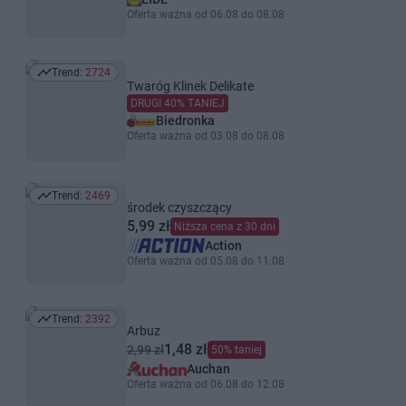
Oferta ważna od 06.08 do 08.08
Trend:
2724
Trend: 2724
Twaróg Klinek Delikate
DRUGI 40% TANIEJ
Biedronka
Oferta ważna od 03.08 do 08.08
Trend:
2469
Trend: 2469
środek czyszczący
5,99 zł
Niższa cena z 30 dni
Action
Oferta ważna od 05.08 do 11.08
Trend:
2392
Trend: 2392
Arbuz
1,48 zł
2,99 zł
50% taniej
Auchan
Oferta ważna od 06.08 do 12.08