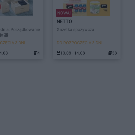
NOWA!
NETTO
odnia: Porządkowanie
Gazetka spożywcza
a 🗃️
CZĘCIA 3 DNI
DO ROZPOCZĘCIA 3 DNI
14.08
4
10.08 - 14.08
38