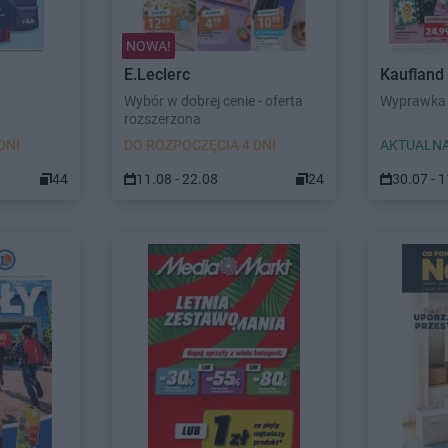
NOWA!
E.Leclerc
Kaufland
Wybór w dobrej cenie - oferta
Wyprawka 
rozszerzona
DNI
DO ROZPOCZĘCIA 4 DNI
AKTUALNA
44
11.08 - 22.08
24
30.07 - 