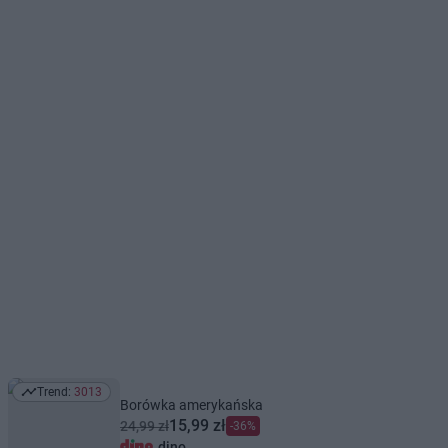
Trend:
3013
Trend: 3013
Borówka amerykańska
15,99 zł
24,99 zł
-36%
dino