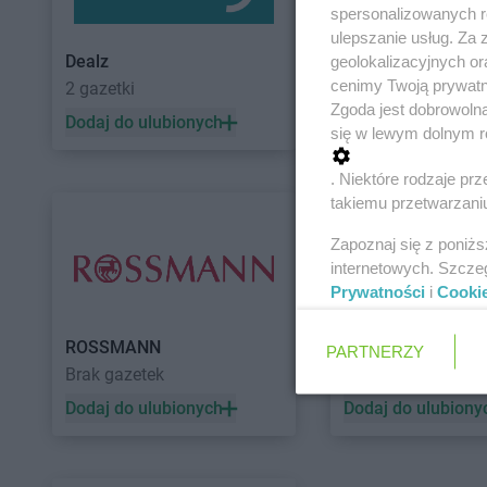
spersonalizowanych re
ulepszanie usług. Za
Dealz
POLOmarket
geolokalizacyjnych or
cenimy Twoją prywatno
2 gazetki
11 gazetek
Zgoda jest dobrowoln
Dodaj do ulubionych
Dodaj do ulubiony
się w lewym dolnym r
. Niektóre rodzaje p
takiemu przetwarzaniu
Zapoznaj się z poniż
internetowych. Szcze
Prywatności
i
Cooki
ROSSMANN
Auchan
PARTNERZY
Brak gazetek
5 gazetek
Dodaj do ulubionych
Dodaj do ulubiony