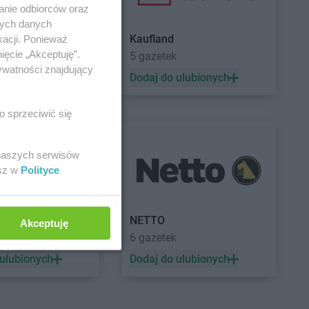
anie odbiorców oraz
nych danych
Kaufland
kacji. Ponieważ
ięcie „Akceptuję”.
5 gazetek
ywatności znajdujący
 ulubionych
Dodaj do ulubionych
o sprzeciwić się
 naszych serwisów
esz w
Polityce
a
NETTO
Akceptuję
ek
6 gazetek
 ulubionych
Dodaj do ulubionych