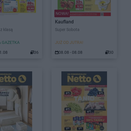
NOWA!
Kaufland
z klasą
Super Sobota
 GAZETKA
JUŻ OD JUTRA!
11.08
36
08.08 - 08.08
30