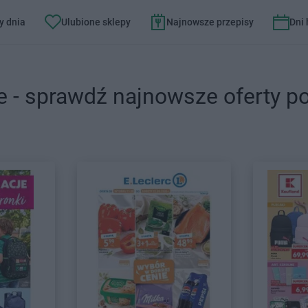
y dnia
Ulubione sklepy
Najnowsze przepisy
Dni
e - sprawdź najnowsze oferty p