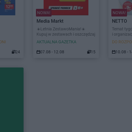
NOWA!
NOWA!
Media Markt
NETTO
☀️Letnia ZestawoMania!☀️
Temat tyg
Kupuj w zestawach i oszczędzaj
i organizacj
DNI
AKTUALNA GAZETKA
DO ROZPO
24
07.08 - 12.08
15
10.08 - 