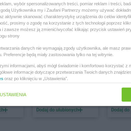
klam, wybór spersonalizowanych treści, pomiar reklam i treści, bad
 zgodą Użytkownika my i Zaufani Partnerzy możemy używać dokład
PEPCO
dino
az aktywnie skanować charakterystykę urządzenia do celów identyfi
ść, prosimy o zgodę na korzystanie z tych technologii poprzez klikn
1 gazetka
2 gazetki
a i zawsze możesz ją zmienić/wycofać klikając przycisk ustawień pr
ch
Dodaj do ulubionych
Dodaj do
ogu strony
rzetwarzania danych nie wymagają zgody użytkownika, ale masz praw
. Preferencje będą miały zastosowania tylko na tej witrynie.
szymi informacjami, abyś mógł świadomie i komfortowo korzystać z
gółowe informacje dotyczące przetwarzania Twoich danych znajdzi
es
oraz po kliknięciu w „Ustawienia”.
ALDI
Biedronk
USTAWIENIA
6 gazetek
12 gazet
ch
Dodaj do ulubionych
Dodaj do