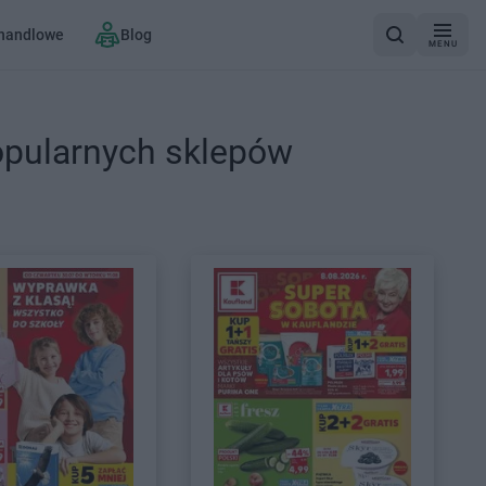
 handlowe
Blog
MENU
opularnych sklepów