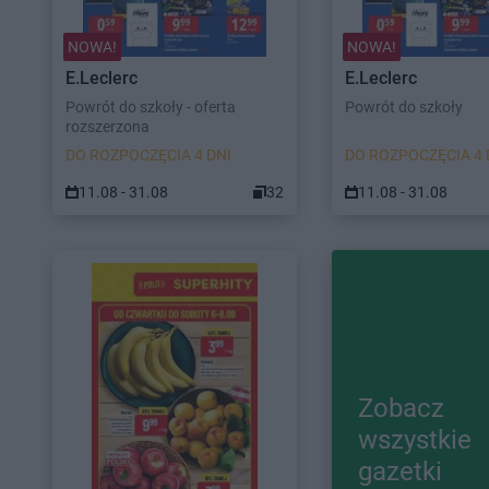
NOWA!
NOWA!
E.Leclerc
E.Leclerc
Powrót do szkoły - oferta
Powrót do szkoły
rozszerzona
DO ROZPOCZĘCIA 4 DNI
DO ROZPOCZĘCIA 4 
11.08 - 31.08
32
11.08 - 31.08
Zobacz
wszystkie
gazetki