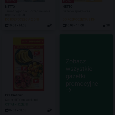
NOWA!
NOWA!
NETTO
NETTO
Temat tygodnia: Porządkowanie i
Gazetka spożywcza
organizacja 🗃️
DO ROZPOCZĘCIA 2 DNI
DO ROZPOCZĘCIA 2 DNI
10.08 - 14.08
4
10.08 - 14.08
38
Zobacz
wszystkie
gazetki
promocyjne
POLOmarket
Super HITY na weekend
OSTATNI DZIEŃ!
06.08 - 08.08
4