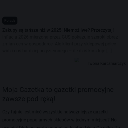
Porady
Zakupy są tańsze niż w 2025! Niemożliwe? Przeczytaj!
Inflacja 2026 mierzona przez GUS pokazuje szeroki obraz
zmian cen w gospodarce. Ale klient przy sklepowej półce
widzi coś bardziej przyziemnego – ile dziś kosztuje […]
Iwona Karczmarczyk
Moja Gazetka to gazetki promocyjne
zawsze pod ręką!
Czy fajnie jest mieć wszystkie najważniejsze gazetki
promocyjne popularnych sklepów w jednym miejscu? No
pewnie! Dlatego warto pobrać na telefon Moją Gazetkę. To