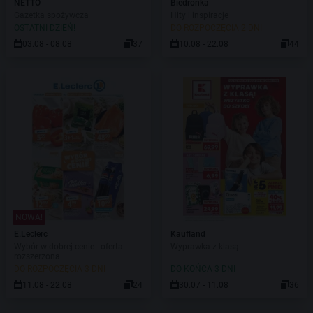
NETTO
Biedronka
Gazetka spożywcza
Hity i inspiracje
OSTATNI DZIEŃ!
DO ROZPOCZĘCIA 2 DNI
03.08 - 08.08
37
10.08 - 22.08
44
NOWA!
E.Leclerc
Kaufland
Wybór w dobrej cenie - oferta
Wyprawka z klasą
rozszerzona
DO ROZPOCZĘCIA 3 DNI
DO KOŃCA 3 DNI
11.08 - 22.08
24
30.07 - 11.08
36