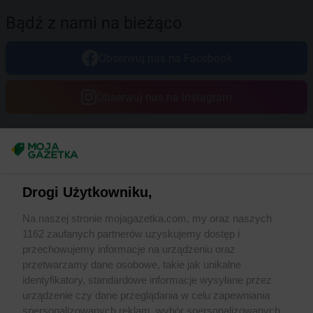
Bądź z nami na bieżąco
Obserwuj nas na Facebook
Obserwuj nas na Instagram
Masz sugestie lub pytania?
Napisz do nas:
support@mojagazetka.com
Drogi Użytkowniku,
Współpraca z nami
Na naszej stronie mojagazetka.com, my oraz naszych
Zobacz szczegóły
1162 zaufanych partnerów uzyskujemy dostęp i
Retail Radar – analiza rynku
przechowujemy informacje na urządzeniu oraz
przetwarzamy dane osobowe, takie jak unikalne
identyfikatory, standardowe informacje wysyłane przez
Wasze ulubione produkty
urządzenie czy dane przeglądania w celu zapewniania
spersonalizowanych reklam, wybór spersonalizowanych