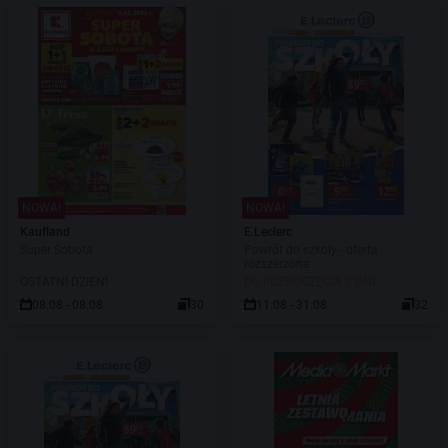
NOWA!
NOWA!
Kaufland
E.Leclerc
Super Sobota
Powrót do szkoły - oferta
rozszerzona
OSTATNI DZIEŃ!
DO ROZPOCZĘCIA 3 DNI
08.08 - 08.08
30
11.08 - 31.08
32