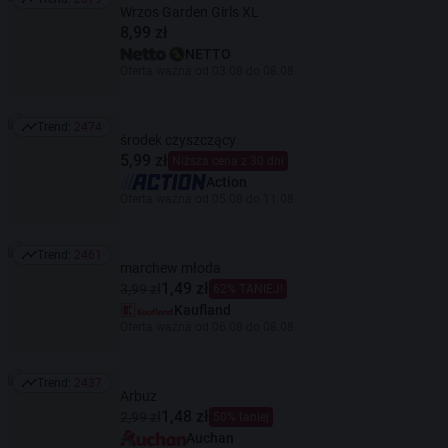
Trend: 2679
Wrzos Garden Girls XL
8,99 zł
NETTO
Oferta ważna od 03.08 do 08.08
Trend:
2474
Trend: 2474
środek czyszczący
5,99 zł
Niższa cena z 30 dni
Action
Oferta ważna od 05.08 do 11.08
Trend:
2461
Trend: 2461
marchew młoda
1,49 zł
3,99 zł
62% TANIEJ!
Kaufland
Oferta ważna od 06.08 do 08.08
Trend:
2437
Trend: 2437
Arbuz
1,48 zł
2,99 zł
50% taniej
Auchan