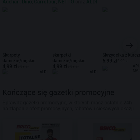
Auchan
,
Dino
,
Carrefour
,
NETTO
oraz
ALDI
Skarpety
skarpetki
Skrzydełka z kurcz
6,99 zł
damskie/męskie
damskie/męskie
8,99 zł
4,99 zł
4,99 zł
API
9,98 zł
9,98 zł
MA
ALDI
ALDI
Kończące się gazetki promocyjne
Sprawdź gazetki promocyjne, w których masz ostatnie 24h
na złapanie ofert promocyjnych, rabatów i ciekawych okazji