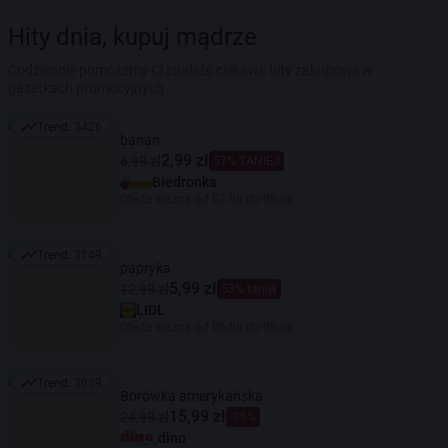
Hity dnia, kupuj mądrze
Codziennie pomożemy Ci znaleźć ciekawe hity zakupowe w
gazetkach promocyjnych
Trend:
3426
Trend: 3426
banan
2,99 zł
6,99 zł
57% TANIEJ
Biedronka
Oferta ważna od 07.08 do 08.08
Trend:
3149
Trend: 3149
papryka
5,99 zł
12,99 zł
53% taniej
LIDL
Oferta ważna od 06.08 do 08.08
Trend:
3039
Trend: 3039
Borówka amerykańska
15,99 zł
24,99 zł
-36%
dino