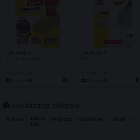
BRICOMARCHE
BRICOMARCHE
Totalne hity cenowe
HOT cena Online!
OSTATNI DZIEŃ!
DO KOŃCA 1 DZIEŃ
29.07 - 08.08
9
29.07 - 09.08
Lokalizacje sklepów
Bielsko-
Białystok
Bydgoszcz
Częstochowa
Gdańsk
Gdy
Biała