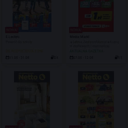
NOWA!
NOWA!
E.Leclerc
Media Markt
Powrót do szkoły
☀️Letnia ZestawoMania!☀️Kupuj
w zestawach i oszczędzaj
DO ROZPOCZĘCIA 3 DNI
AKTUALNA GAZETKA
11.08 - 31.08
24
07.08 - 12.08
15