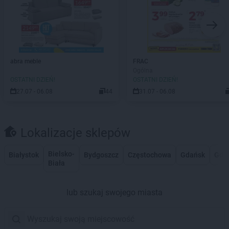
abra meble
FRAC
Ogólna
OSTATNI DZIEŃ!
OSTATNI DZIEŃ!
27.07 - 06.08
44
31.07 - 06.08
Lokalizacje sklepów
Bielsko-
Białystok
Bydgoszcz
Częstochowa
Gdańsk
Gdy
Biała
lub szukaj swojego miasta