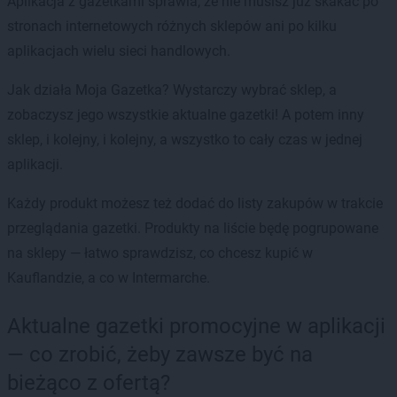
Aplikacja z gazetkami sprawia, że nie musisz już skakać po
stronach internetowych różnych sklepów ani po kilku
aplikacjach wielu sieci handlowych.
Jak działa Moja Gazetka? Wystarczy wybrać sklep, a
zobaczysz jego wszystkie aktualne gazetki! A potem inny
sklep, i kolejny, i kolejny, a wszystko to cały czas w jednej
aplikacji.
Każdy produkt możesz też dodać do listy zakupów w trakcie
przeglądania gazetki. Produkty na liście będę pogrupowane
na sklepy — łatwo sprawdzisz, co chcesz kupić w
Kauflandzie, a co w Intermarche.
Aktualne gazetki promocyjne w aplikacji
— co zrobić, żeby zawsze być na
bieżąco z ofertą?