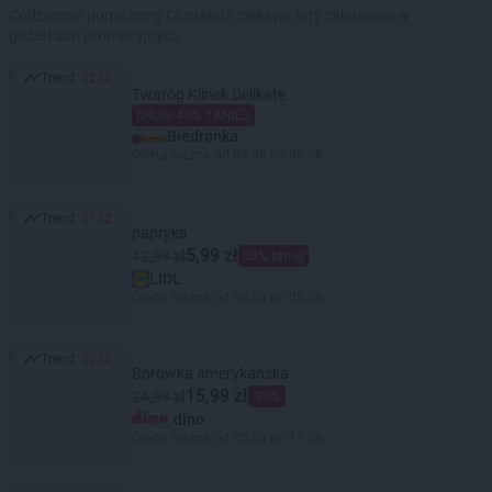
Codziennie pomożemy Ci znaleźć ciekawe hity zakupowe w
gazetkach promocyjnych
Trend:
3230
Trend: 3230
Twaróg Klinek Delikate
DRUGI 40% TANIEJ
Biedronka
Oferta ważna od 03.08 do 08.08
Trend:
3132
Trend: 3132
papryka
5,99 zł
12,99 zł
53% taniej
LIDL
Oferta ważna od 06.08 do 08.08
Trend:
3030
Trend: 3030
Borówka amerykańska
15,99 zł
24,99 zł
-36%
dino
Oferta ważna od 05.08 do 11.08