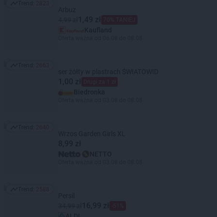
Trend:
2823
Trend: 2823
Arbuz
1,49 zł
4,99 zł
70% TANIEJ
Kaufland
Oferta ważna od 06.08 do 08.08
Trend:
2663
Trend: 2663
ser żółty w plastrach ŚWIATOWID
1,00 zł
Drugi za 1 zł
Biedronka
Oferta ważna od 03.08 do 08.08
Trend:
2640
Trend: 2640
Wrzos Garden Girls XL
8,99 zł
NETTO
Oferta ważna od 03.08 do 08.08
Trend:
2588
Trend: 2588
Persil
16,99 zł
34,99 zł
-51%
ALDI