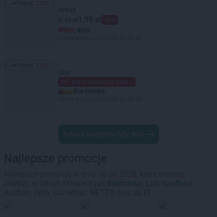
Trend:
2359
Trend: 2359
Arbuz
1,99 zł
3,49 zł
-42%
dino
Oferta ważna od 05.08 do 08.08
Trend:
2233
Trend: 2233
skyr
2+1 gratis Najtańszy produkt gratis Mieszaj dowolnie Limit dzienny 6 szt. (maks. 2 gratis) na kartę Moja Biedronka.
Biedronka
Oferta ważna od 03.08 do 08.08
Zobacz wszystkie hity dnia
Najlepsze promocje
Najlepsze promocje w dniu 06.08.2026, które możesz
znaleźć w takich sklepach jak
Biedronka
,
Lidl
,
Kaufland
,
Auchan
,
Dino
,
Carrefour
,
NETTO
oraz
ALDI