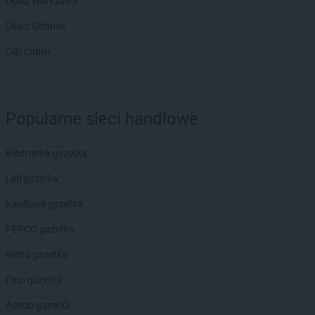
Dealz Warszawa
Dealz Gdańsk
OBI Lublin
Popularne sieci handlowe
Biedronka gazetka
Lidl gazetka
Kaufland gazetka
PEPCO gazetka
Netto gazetka
Dino gazetka
Action gazetka