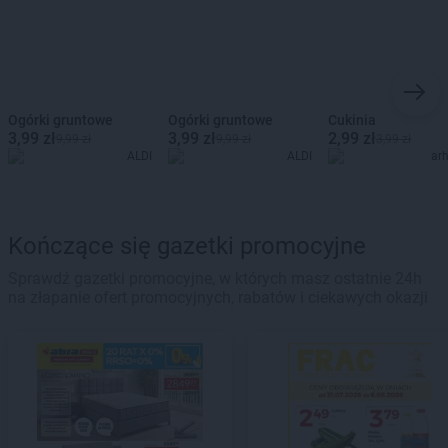
Ogórki gruntowe
Ogórki gruntowe
Cukinia
3,99 zł
3,99 zł
2,99 zł
9,99 zł
9,99 zł
3,99 zł
ALDI
ALDI
ar
Kończące się gazetki promocyjne
Sprawdź gazetki promocyjne, w których masz ostatnie 24h
na złapanie ofert promocyjnych, rabatów i ciekawych okazji