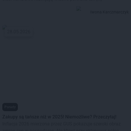
Iwona Karczmarczyk
28.05.2026
Porady
Zakupy są tańsze niż w 2025! Niemożliwe? Przeczytaj!
Inflacja 2026 mierzona przez GUS pokazuje szeroki obraz
zmian cen w gospodarce. Ale klient przy sklepowej półce