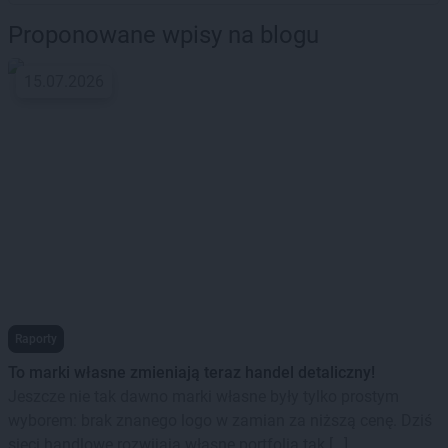
Proponowane wpisy na blogu
15.07.2026
Raporty
To marki własne zmieniają teraz handel detaliczny!
Jeszcze nie tak dawno marki własne były tylko prostym
wyborem: brak znanego logo w zamian za niższą cenę. Dziś
sieci handlowe rozwijają własne portfolia tak […]