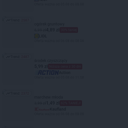
Oferta ważna od 05.08 do 08.08
Trend:
2587
Trend: 2587
ogórek gruntowy
4,89 zł
6,99 zł
30% taniej
LIDL
Oferta ważna od 06.08 do 08.08
Trend:
2487
Trend: 2487
środek czyszczący
5,99 zł
Niższa cena z 30 dni
Action
Oferta ważna od 05.08 do 11.08
Trend:
2372
Trend: 2372
marchew młoda
1,49 zł
3,99 zł
62% TANIEJ!
Kaufland
Oferta ważna od 06.08 do 08.08