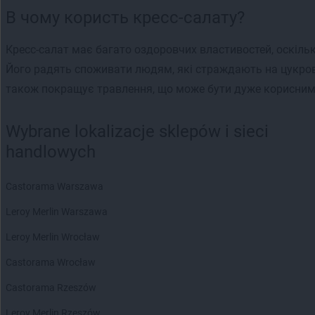
В чому користь кресс-салату?
Кресс-салат має багато оздоровчих властивостей, оскільки 
Його радять споживати людям, які страждають на цукрови
також покращує травлення, що може бути дуже корисним 
Wybrane lokalizacje sklepów i sieci
handlowych
Castorama Warszawa
Leroy Merlin Warszawa
Leroy Merlin Wrocław
Castorama Wrocław
Castorama Rzeszów
Leroy Merlin Rzeszów