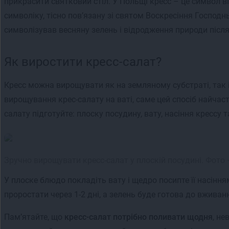
прикрасити святковий стіл. У Польщі кресс – це символ в
символіку, тісно пов’язану зі святом Воскресіння Господнь
символізував весняну зелень і відродження природи після
Як виростити кресс-салат?
Кресс можна вирощувати як на земляному субстраті, так і
вирощування крес-салату на ваті, саме цей спосіб найча
салату підготуйте: плоску посудину, вату, насіння крессу т
Зручно вирощувати кресс-салат у плоскій посудині. Фото
У плоске блюдо покладіть вату і щедро посипте її насіння
проростати через 1-2 дні, а зелень буде готова до вживанн
Пам’ятайте, що
кресс-салат потрібно поливати щодня
, н