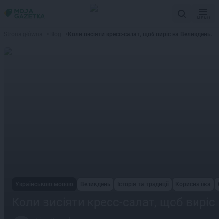
MENU
Strona główna
>
Blog
>
Коли висіяти кресс-салат, щоб виріс на Великдень.
Українською мовою
Великдень
Історія та традиції
Корисна їжа
Коли висіяти кресс-салат, щоб виріс