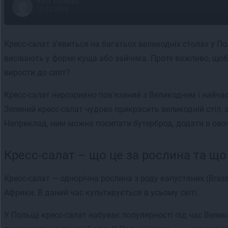
Irina Yovenko
10.03.2023
Кресс-салат з’явиться на багатьох великодніх столах у По
висівають у формі куща або зайчика. Проте важливо, щоб 
вирости до свят?
Кресс-салат нерозривно пов’язаний з Великоднем і найчас
Зелений кресс-салат чудово прикрасить великодній стіл,
Наприклад, ним можна посипати бутерброд, додати в ово
Кресс-салат – що це за рослина та що
Кресс-салат — однорічна рослина з роду капустяних (Brassi
Африки. В даний час культивується в усьому світі.
У Польщі кресс-салат набуває популярності під час Велик