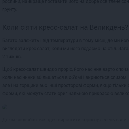
рослини, найкраще поставити його на добре освітлене сон
ґрунту.
Коли сіяти кресс-салат на Великдень?
Багато залежить і від температури в тому місці, де ми йог
виглядати крес-салат, коли ми його подаємо на стіл. З
2 тижнів.
Щоб кресс-салат швидко проріс, його насіння варто спочатк
коли насінинки збільшаться в об’ємі і вкриються слизом. 
але і на горщики або інші просторові форми, якщо тільки 
форми, які можуть стати оригінальною прикрасою велико
Дітям сподобається ідея виростити корисну зелень в яє