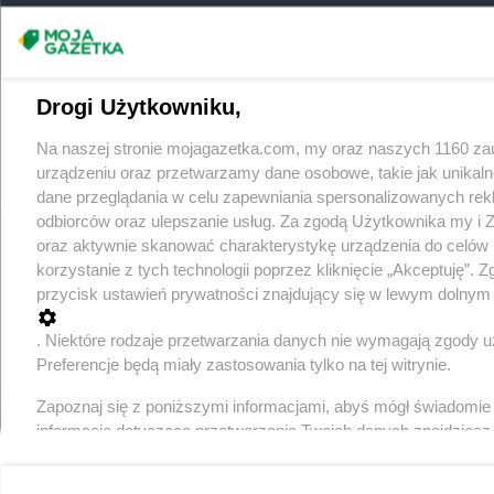
Drogi Użytkowniku,
Na naszej stronie mojagazetka.com, my oraz naszych 1160 za
urządzeniu oraz przetwarzamy dane osobowe, takie jak unikaln
dane przeglądania w celu zapewniania spersonalizowanych rekla
odbiorców oraz ulepszanie usług. Za zgodą Użytkownika my i
oraz aktywnie skanować charakterystykę urządzenia do celów i
korzystanie z tych technologii poprzez kliknięcie „Akceptuję”.
przycisk ustawień prywatności znajdujący się w lewym dolnym 
. Niektóre rodzaje przetwarzania danych nie wymagają zgody u
Preferencje będą miały zastosowania tylko na tej witrynie.
Zapoznaj się z poniższymi informacjami, abyś mógł świadomie
informacje dotyczące przetwarzania Twoich danych znajdzies
Zawsze najnowsze g