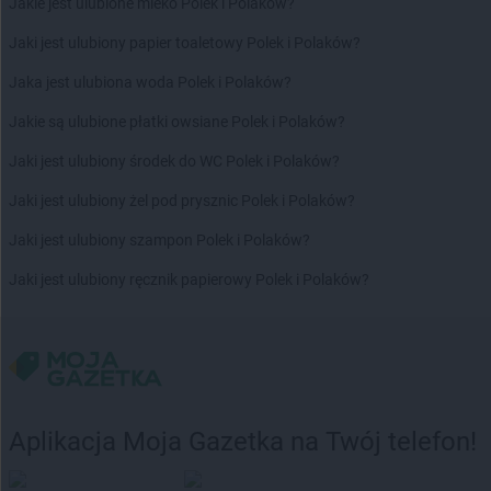
Jakie jest ulubione mleko Polek i Polaków?
Jaki jest ulubiony papier toaletowy Polek i Polaków?
Jaka jest ulubiona woda Polek i Polaków?
Jakie są ulubione płatki owsiane Polek i Polaków?
Jaki jest ulubiony środek do WC Polek i Polaków?
Jaki jest ulubiony żel pod prysznic Polek i Polaków?
Jaki jest ulubiony szampon Polek i Polaków?
Jaki jest ulubiony ręcznik papierowy Polek i Polaków?
Aplikacja Moja Gazetka na Twój telefon!