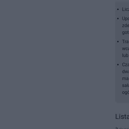
Lic
Upo
zde
got
Tra
wca
lub
Cza
dwa
ma 
sał
ogó
List