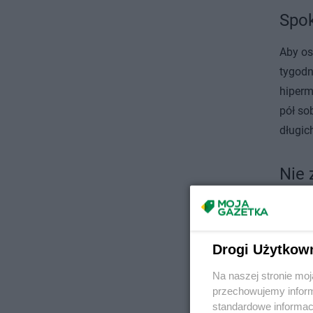
Spok
Aby os
tygodn
hiperm
pół so
długic
Nie 
Dzieci
rodzic
rzeczo
Drogi Użytkow
alejka
Na naszej stronie mo
ze sob
przechowujemy informa
które 
standardowe informac