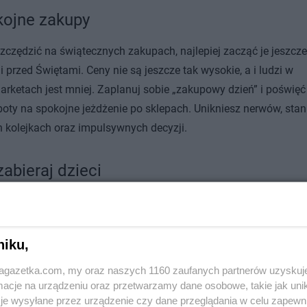
ojne zakupy
zczędzić na świątecznych zakupach, najlepiej zacząć je jeszcze
i przed Świętami. Ceny nie są jeszcze tak wysokie, a i ludzi w
arketach jest mniej. Zaplanuj sobie
„
zakupowy dzień” i poświęć
boty na spokojne jeżdżenie po sklepach. Unikniesz nerwów, stan
h kolejkach oraz impulsywnych decyzji.
zabieraj dzieci
 potrafią bardzo skutecznie wpływać na decyzje zakupowe swoi
ów, więc małych doradców najlepiej zostawić w domu. Spokojnie
wo wytłumacz maluchowi, że wielogodzinne błądzenie po skle
niku,
ch nie jest najciekawszym zajęciem na świecie. Możecie też zab
jagazetka.com, my oraz naszych 1160 zaufanych partnerów uzyskuj
ą na osobne, krótkie zakupy, na których wspólnie wybierzecie te 
cje na urządzeniu oraz przetwarzamy dane osobowe, takie jak unika
dla dziecka mogą być naprawdę ciekawe – jak ozdoby choinkow
je wysyłane przez urządzenie czy dane przeglądania w celu zapewn