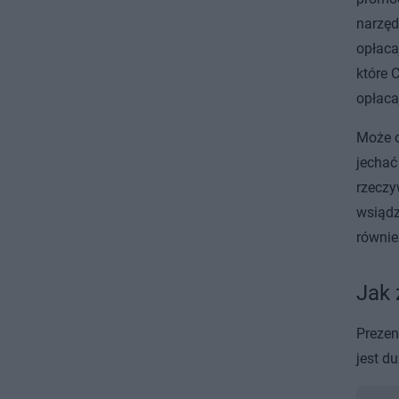
narzęd
opłaca
które 
opłacaj
Może o
jechać
rzeczy
wsiądz
równie
Jak 
Prezen
jest d