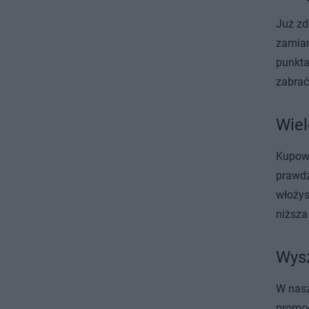
Już zd
zamian
punkta
zabrać
Wiel
Kupowa
prawdz
włożys
niższa
Wysz
W nas
promoc