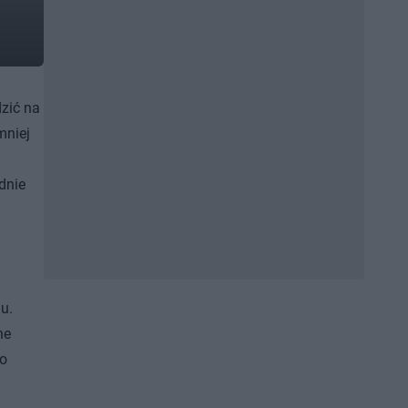
zić na
mniej
dnie
u.
ne
Co