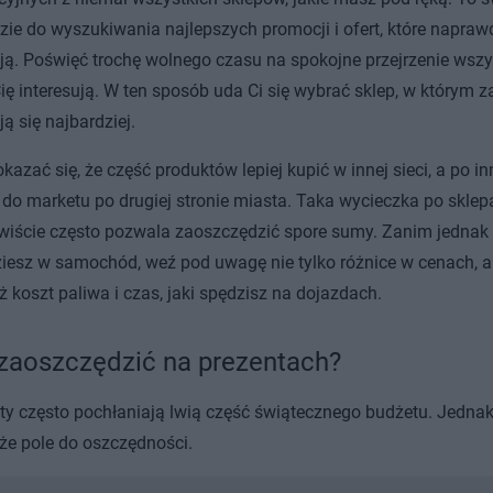
zie do wyszukiwania najlepszych promocji i ofert, które napraw
ją. Poświęć trochę wolnego czasu na spokojne przejrzenie wszy
Cię interesują. W ten sposób uda Ci się wybrać sklep, w którym 
ą się najbardziej.
kazać się, że część produktów lepiej kupić w innej sieci, a po in
 do marketu po drugiej stronie miasta. Taka wycieczka po skle
wiście często pozwala zaoszczędzić spore sumy. Zanim jednak
iesz w samochód, weź pod uwagę nie tylko różnice w cenach, a
ż koszt paliwa i czas, jaki spędzisz na dojazdach.
zaoszczędzić na prezentach?
ty często pochłaniają lwią część świątecznego budżetu. Jednak 
uże pole do oszczędności.