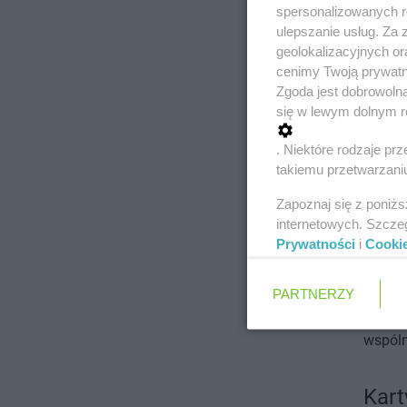
spersonalizowanych re
świąte
ulepszanie usług. Za
ozdob
geolokalizacyjnych or
cenimy Twoją prywatno
Zrzu
Zgoda jest dobrowoln
się w lewym dolnym r
Jeśli 
. Niektóre rodzaje p
zaprop
takiemu przetwarzaniu
przed 
Zapoznaj się z poniż
mamy p
internetowych. Szcze
to, bo
Prywatności
i
Cooki
zasiad
jego z
PARTNERZY
zaprop
wspóln
Kart