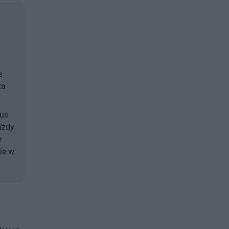
e
ka
lus
ażdy
e
zie w