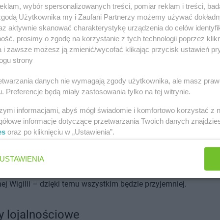
klam, wybór spersonalizowanych treści, pomiar reklam i treści, bad
czne słodycze. Przeczytajcie też artykuł o tym,
jak wybrać świą
 zgodą Użytkownika my i Zaufani Partnerzy możemy używać dokład
y
.
az aktywnie skanować charakterystykę urządzenia do celów identyfi
ść, prosimy o zgodę na korzystanie z tych technologii poprzez klikn
tka
a i zawsze możesz ją zmienić/wycofać klikając przycisk ustawień pr
ogu strony
na Wigilii mają pojawić się inne osoby, niż domownicy, nie bój się
rzetwarzania danych nie wymagają zgody użytkownika, ale masz praw
onować wspólnej organizacji. Zadziwiająco wiele osób ma opo
. Preferencje będą miały zastosowania tylko na tej witrynie.
prośbą o
„
zrzucenie” się lub wspólne gotowanie. Bo pomyślą, że
szymi informacjami, abyś mógł świadomie i komfortowo korzystać z
ieniędzy, bo wszystko powinien zrobić gospodarz, bo nie wypa
gółowe informacje dotyczące przetwarzania Twoich danych znajdzi
 tamto. Całkowicie błędnie! Normalnym i naturalnym jest, że jeśl
es
oraz po kliknięciu w „Ustawienia”.
amy przy wspólnym stole, to również razem powinniśmy zadba
awartość. Z drugiej strony, goście też często wstydzą się
USTAWIENIA
onować pomoc, aby nie urazić gospodarza. Ustalcie więc warun
ej Wigilii – dzięki temu wszystkim będzie przyjemniej.
y lojalnościowe