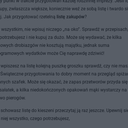
y punkt w trakcie przygotowań każdej rodzinnej imprezy. Jeśli i
upy, zwłaszcza większe, koniecznie weź ze sobą listę i twardo si
j. Jak przygotować rzetelną
listę zakupów
?
 wszystkim, nie wpisuj niczego
„
na oko”. Sprawdź w przepisach, 
potrzebujesz i nie kupuj za dużo. Może się wydawać, że kilka
owych drobiazgów nie kosztują majątku, jednak suma
ogramowych wydatków może Cię naprawdę zdziwić!
wpiszesz na listę kolejną puszkę groszku sprawdź, czy nie masz
Świąteczne przygotowania to dobry moment na przegląd spiżar
nych szafek. Może się okazać, że zapas przetworów przyda się
i sałatek, a kilka niedokończonych opakowań mąki wystarczy na 
wo pierogów.
schowasz listę do kieszeni przeczytaj ją raz jeszcze. Upewnij się
a niej wszystko, czego potrzebujesz,