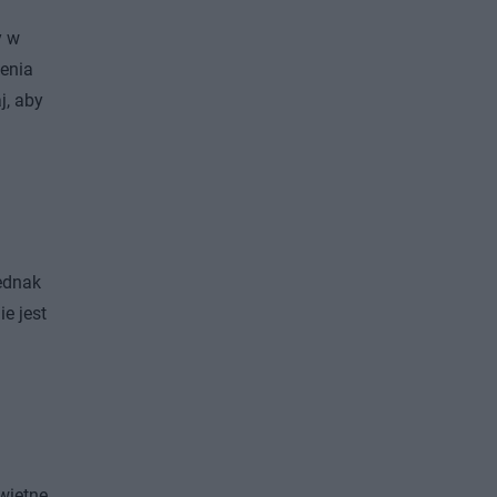
y w
cenia
j, aby
jednak
e jest
wietne