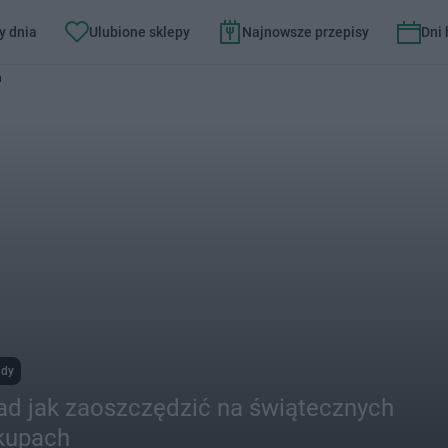
y dnia
Ulubione sklepy
Najnowsze przepisy
Dni
h
ady
rad jak zaoszczędzić na świątecznych
kupach