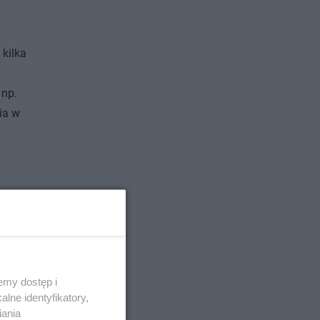
 kilka
 np.
ia w
ch
 i
powych
rać go
emy dostęp i
rzeczy,
lne identyfikatory,
e czy
iania