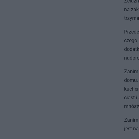
Żelazn
na zak
trzyma
Przede
czego 
dodatk
nadpr
Zanim 
domu. 
kuchen
ciast 
mnóst
Zanim 
jest n