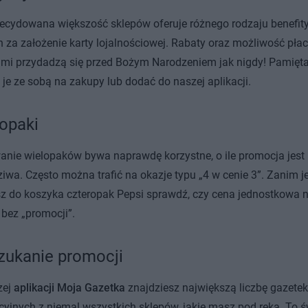
ecydowana większość sklepów oferuje różnego rodzaju benefit
 za założenie karty lojalnościowej. Rabaty oraz możliwość pła
mi przydadzą się przed Bożym Narodzeniem jak nigdy! Pamięta
 je ze sobą na zakupy lub dodać do naszej aplikacji.
opaki
nie wielopaków bywa naprawdę korzystne, o ile promocja jest
iwa. Często można trafić na okazje typu
„
4 w cenie 3”. Zanim 
z do koszyka czteropak Pepsi sprawdź, czy cena jednostkowa ni
 bez
„
promocji”.
ukanie promocji
zej
aplikacji Moja Gazetka
znajdziesz największą liczbę gazetek
yjnych z niemal wszystkich sklepów, jakie masz pod ręką. To ś