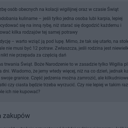
zbę osób obecnych na kolacji wigilijnej oraz w czasie Świąt
dobania kulinarne – jeśli tylko jedna osoba lubi karpia, lepiej
cydować się na inną rybę, niż starać się dogodzić każdemu i
ować kilka rodzajów tej samej potrawy
dycję – warto wziąć ją pod lupę. Mimo, że tak się utarło, na stol
le nie musi być 12 potraw. Zwłaszcza, jeśli rodzina jest niewiel
 nikt nie przepada za częścią dań
s trwania Świąt. Boże Narodzenie to w zasadzie tylko Wigilia p
 dni. Wiadomo, że jemy wtedy więcej, niż na co dzień, jednak k
swoje granice. Część jedzenia można zamrozić, ale kilkudniow
atki czy ciasta będzie trzeba wyrzucić. Czy nie lepiej w takim ra
le ich nie kupować?
a zakupów