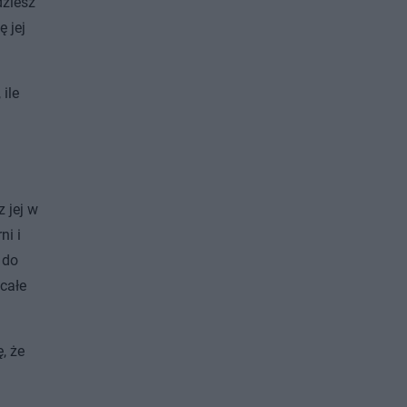
dziesz
ę jej
ile
 jej w
ni i
 do
całe
, że