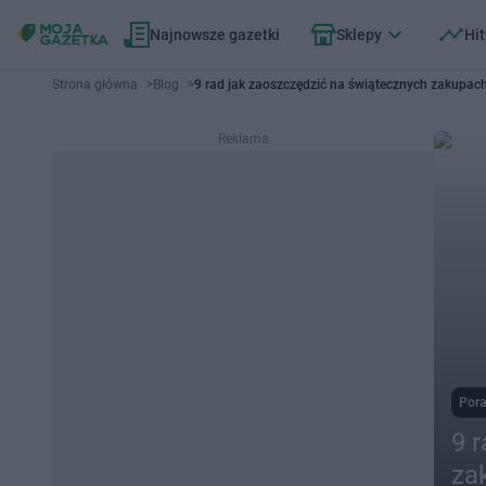
Najnowsze gazetki
Sklepy
Hit
Strona główna
>
Blog
>
9 rad jak zaoszczędzić na świątecznych zakupac
Reklama
Por
9 
za