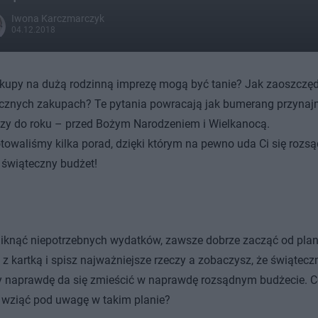
Iwona Karczmarczyk
04.12.2018
kupy na dużą rodzinną imprezę mogą być tanie? Jak zaoszczęd
cznych zakupach? Te pytania powracają jak bumerang przynaj
zy do roku – przed Bożym Narodzeniem i Wielkanocą.
towaliśmy kilka porad, dzięki którym na pewno uda Ci się rozsą
świąteczny budżet!
iknąć niepotrzebnych wydatków, zawsze dobrze zacząć od plan
 z kartką i spisz najważniejsze rzeczy a zobaczysz, że świątecz
 naprawdę da się zmieścić w naprawdę rozsądnym budżecie. 
 wziąć pod uwagę w takim planie?