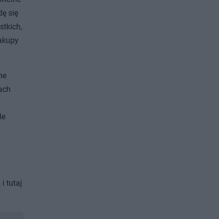
dę się
stkich,
zakupy
ne
pach
le
i tutaj