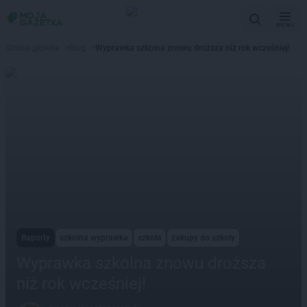
MENU
Strona główna
>
Blog
>
Wyprawka szkolna znowu droższa niż rok wcześniej!
Raporty
szkolna wyprawka
szkoła
zakupy do szkoły
Wyprawka szkolna znowu droższa
niż rok wcześniej!