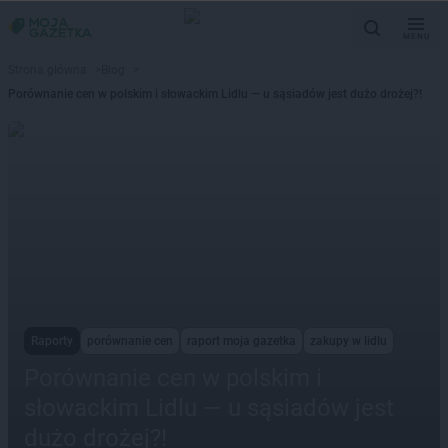
MENU
Strona główna
>
Blog
>
Porównanie cen w polskim i słowackim Lidlu — u sąsiadów jest dużo drożej?!
Raporty
porównanie cen
raport moja gazetka
zakupy w lidlu
Porównanie cen w polskim i
słowackim Lidlu — u sąsiadów jest
dużo drożej?!