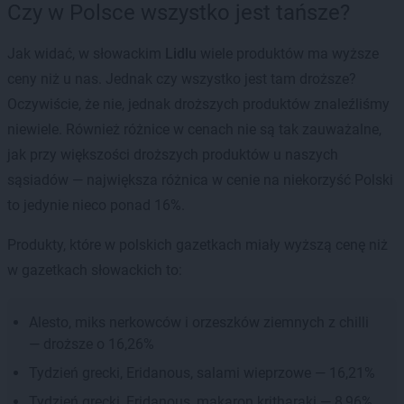
Czy w Polsce wszystko jest tańsze?
Jak widać, w słowackim
Lidlu
wiele produktów ma wyższe
ceny niż u nas. Jednak czy wszystko jest tam droższe?
Oczywiście, że nie, jednak droższych produktów znaleźliśmy
niewiele. Również różnice w cenach nie są tak zauważalne,
jak przy większości droższych produktów u naszych
sąsiadów — największa różnica w cenie na niekorzyść Polski
to jedynie nieco ponad 16%.
Produkty, które w polskich gazetkach miały wyższą cenę niż
w gazetkach słowackich to:
Alesto, miks nerkowców i orzeszków ziemnych z chilli
— droższe o 16,26%
Tydzień grecki, Eridanous, salami wieprzowe — 16,21%
Tydzień grecki, Eridanous, makaron kritharaki — 8,96%