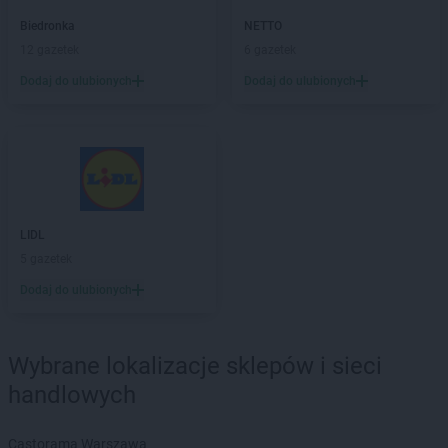
ROSSMANN
Gdynia
ROSSMANN
Giżycko
Biedronka
NETTO
ROSSMANN
Gliwice
12 gazetek
6 gazetek
ROSSMANN
Głogów
Dodaj do ulubionych
Dodaj do ulubionych
ROSSMANN
Głogów Małopolski
ROSSMANN
Głogówek
ROSSMANN
Głowno
ROSSMANN
Głubczyce
ROSSMANN
Głuchołazy
ROSSMANN
Głuszyca
LIDL
ROSSMANN
Gniew
5 gazetek
ROSSMANN
Gniewkowo
ROSSMANN
Gniezno
Dodaj do ulubionych
ROSSMANN
Gogolin
ROSSMANN
Golczewo
Wybrane lokalizacje sklepów i sieci
ROSSMANN
Gołdap
ROSSMANN
Goleniów
handlowych
ROSSMANN
Gołków
ROSSMANN
Gołkowice
Castorama Warszawa