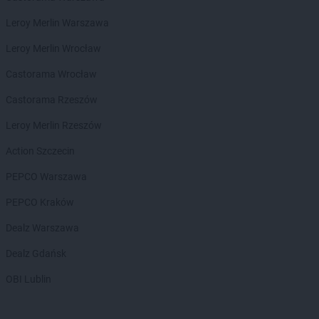
ROSSMANN
Golub-Dobrzyń
Leroy Merlin Warszawa
ROSSMANN
Góra
ROSSMANN
Góra Kalwaria
Leroy Merlin Wrocław
ROSSMANN
Górka
Castorama Wrocław
ROSSMANN
Gorlice
ROSSMANN
Górowo Iławeckie
Castorama Rzeszów
ROSSMANN
Gorzów Wielkopolski
Leroy Merlin Rzeszów
ROSSMANN
Gorzyce
ROSSMANN
Gościcino
Action Szczecin
ROSSMANN
Gostyń
PEPCO Warszawa
ROSSMANN
Gostynin
ROSSMANN
Grabów nad Prosną
PEPCO Kraków
ROSSMANN
Grajewo
Dealz Warszawa
ROSSMANN
Grębocin
ROSSMANN
Grodków
Dealz Gdańsk
ROSSMANN
Grodzisk Mazowiecki
OBI Lublin
ROSSMANN
Grodzisk Wielkopolski
ROSSMANN
Grójec
ROSSMANN
Gromnik