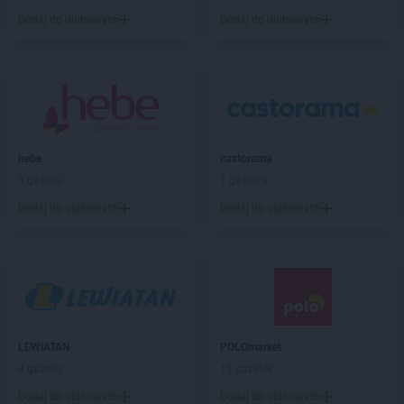
ROSSMANN
Bolków
Dodaj do ulubionych
Dodaj do ulubionych
ROSSMANN
Bolszewo
ROSSMANN
Borek Wielkopolski
ROSSMANN
Braniewo
ROSSMANN
Brodnica
ROSSMANN
Brusy
ROSSMANN
Brwinów
ROSSMANN
Brzeg
hebe
castorama
ROSSMANN
Brzeg Dolny
3 gazetki
1 gazetka
ROSSMANN
Brześć Kujawski
Dodaj do ulubionych
Dodaj do ulubionych
ROSSMANN
Brzesko
ROSSMANN
Brzeszcze
ROSSMANN
Brzeziny
ROSSMANN
Brzostek
ROSSMANN
Brzozów
ROSSMANN
Budzistowo
ROSSMANN
LEWIATAN
Buk
POLOmarket
ROSSMANN
4 gazetki
Busko-Zdrój
11 gazetek
ROSSMANN
Byczyna
Dodaj do ulubionych
Dodaj do ulubionych