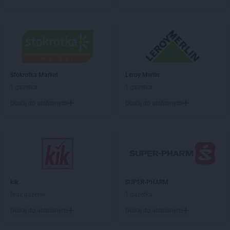
ROSSMANN
Bydgoszcz
ROSSMANN
Bystrzyca Kłodzka
ROSSMANN
Bytom
ROSSMANN
Bytom Odrzański
ROSSMANN
Bytów
ROSSMANN
CH
Stokrotka Market
Leroy Merlin
ROSSMANN
Chełm
1 gazetka
1 gazetka
ROSSMANN
Chełmek
Dodaj do ulubionych
Dodaj do ulubionych
ROSSMANN
Chełmno
ROSSMANN
Chełmża
ROSSMANN
Chocianów
ROSSMANN
Chociwel
ROSSMANN
Choczewo
ROSSMANN
Chodzież
kik
SUPER-PHARM
ROSSMANN
Chojna
Brak gazetek
1 gazetka
ROSSMANN
Chojnice
ROSSMANN
Chojnów
Dodaj do ulubionych
Dodaj do ulubionych
ROSSMANN
Choroszcz