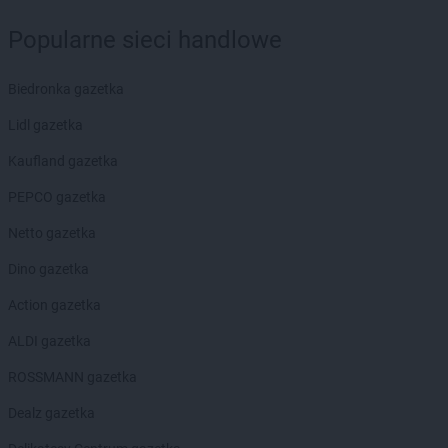
ROSSMANN
Grudziądz
Popularne sieci handlowe
ROSSMANN
Gryfice
ROSSMANN
Gryfino
Biedronka gazetka
ROSSMANN
Gryfów Śląski
ROSSMANN
Gubin
Lidl gazetka
ROSSMANN
Hajnówka
Kaufland gazetka
ROSSMANN
Hel
PEPCO gazetka
ROSSMANN
Hrubieszów
Netto gazetka
ROSSMANN
Iława
ROSSMANN
Iłża
Dino gazetka
ROSSMANN
Imielin
Action gazetka
ROSSMANN
Inowrocław
ROSSMANN
Izabelin
ALDI gazetka
ROSSMANN gazetka
ROSSMANN
Jabłonka
ROSSMANN
Jabłonowo Pomorskie
Dealz gazetka
ROSSMANN
Janikowo