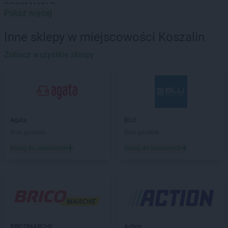
ROSSMANN
Baranowo
Pokaż więcej
ROSSMANN
Barcin
ROSSMANN
Barczewo
Inne sklepy w miejscowości Koszalin
ROSSMANN
Barlinek
ROSSMANN
Zobacz wszystkie sklepy
Bartoszyce
ROSSMANN
Barwice
ROSSMANN
Będzin
ROSSMANN
Bełchatów
ROSSMANN
Bełżyce
ROSSMANN
Biała Piska
Agata
BLU
ROSSMANN
Biała Podlaska
Brak gazetek
Brak gazetek
ROSSMANN
Białe Błota
Dodaj do ulubionych
Dodaj do ulubionych
ROSSMANN
Białka Tatrzańska
ROSSMANN
Białki
ROSSMANN
Białobrzegi
ROSSMANN
Bialogard
ROSSMANN
Białystok
ROSSMANN
Biecz
ROSSMANN
Biedrusko
BRICOMARCHE
Action