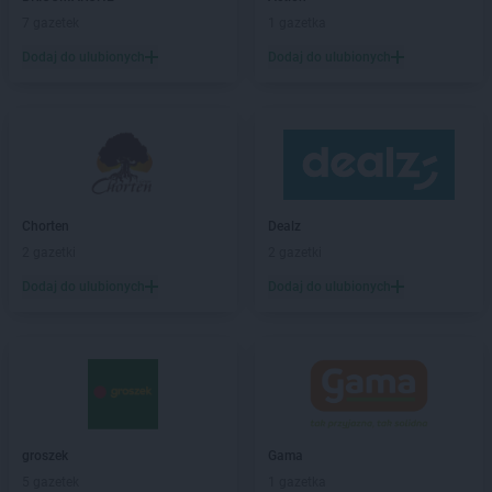
ROSSMANN
Bielany Wrocławskie
7 gazetek
1 gazetka
ROSSMANN
Bielawa
Dodaj do ulubionych
Dodaj do ulubionych
ROSSMANN
Bielsk Podlaski
ROSSMANN
Bielsko-Biała
ROSSMANN
Bieruń
ROSSMANN
Bierutów
ROSSMANN
Biłgoraj
ROSSMANN
Biskupiec
Chorten
Dealz
ROSSMANN
Blachownia
2 gazetki
2 gazetki
ROSSMANN
Błonie
ROSSMANN
Bobolice
Dodaj do ulubionych
Dodaj do ulubionych
ROSSMANN
Bobowa
ROSSMANN
Bochnia
ROSSMANN
Bogatynia
ROSSMANN
Boguchwała
ROSSMANN
Boguszów-Gorce
ROSSMANN
Bolechowo
groszek
Gama
ROSSMANN
Bolesławiec
5 gazetek
1 gazetka