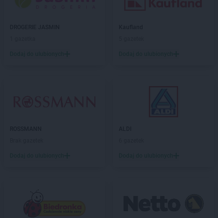
ROSSMANN
Dobre Miasto
ROSSMANN
Dobrzyń nad Wisłą
DROGERIE JASMIN
Kaufland
ROSSMANN
Drawsko Pomorskie
1 gazetka
5 gazetek
ROSSMANN
Drezdenko
Dodaj do ulubionych
Dodaj do ulubionych
ROSSMANN
Drobin
ROSSMANN
Duszniki-Zdrój
ROSSMANN
Dynów
ROSSMANN
Działdowo
ROSSMANN
Dzierzgoń
ROSSMANN
Dzierżoniów
ROSSMANN
ALDI
ROSSMANN
Elbląg
Brak gazetek
6 gazetek
ROSSMANN
Ełk
Dodaj do ulubionych
Dodaj do ulubionych
ROSSMANN
fc
ROSSMANN
Garwolin
ROSSMANN
Gdańsk
ROSSMANN
Gdów