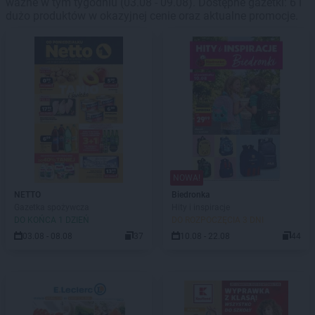
ważne w tym tygodniu (03.08 - 09.08). Dostępne gazetki: 6 i
dużo produktów w okazyjnej cenie oraz aktualne promocje.
NOWA!
NETTO
Biedronka
Gazetka spożywcza
Hity i inspiracje
DO KOŃCA 1 DZIEŃ
DO ROZPOCZĘCIA 3 DNI
03.08 - 08.08
37
10.08 - 22.08
44