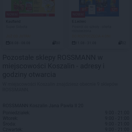
NOWA!
NOWA!
Kaufland
E.Leclerc
Super Sobota
Powrót do szkoły - oferta
rozszerzona
JUŻ OD JUTRA!
DO ROZPOCZĘCIA 4 DNI
08.08 - 08.08
30
11.08 - 31.08
32
Pozostałe sklepy ROSSMANN w
miejscowości Koszalin - adresy i
godziny otwarcia
W miejscowości Koszalin znajdziesz obecnie 9 sklepów
ROSSMANN.
ROSSMANN
Koszalin
Jana Pawła II 20
Poniedziałek:
9:00 - 21:00
Wtorek:
9:00 - 21:00
Środa:
9:00 - 21:00
Czwartek:
9:00 - 21:00