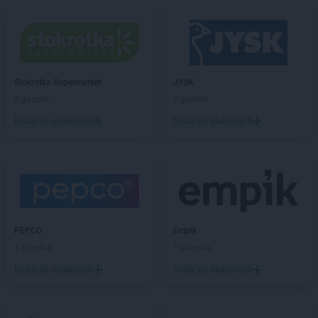
ROSSMANN
Chorzów
ROSSMANN
Choszczno
ROSSMANN
Chrzanów
ROSSMANN
Chwaszczyno
ROSSMANN
Ciechanów
Stokrotka Supermarket
JYSK
ROSSMANN
Ciechanowiec
3 gazetki
2 gazetki
ROSSMANN
Ciechocinek
Dodaj do ulubionych
Dodaj do ulubionych
ROSSMANN
Cieszyn
ROSSMANN
Czaplinek
ROSSMANN
Czarna
ROSSMANN
Czarna Białostocka
ROSSMANN
Czarne
ROSSMANN
Czarnków
ROSSMANN
Czchów
PEPCO
Empik
ROSSMANN
Czechowice-Dziedzice
1 gazetka
1 gazetka
ROSSMANN
Czeladź
Dodaj do ulubionych
Dodaj do ulubionych
ROSSMANN
Czernichów
ROSSMANN
Czerniejewo
ROSSMANN
Czernikowo