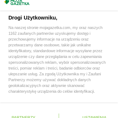
Masz sugestie lub pytania?
ROSSMANN
Kęty
ROSSMANN
Kiekrz
Napisz do nas:
support@mojagazetka.com
ROSSMANN
Kielce
Drogi Użytkowniku,
Współpraca z nami
ROSSMANN
Kiełczów
Na naszej stronie mojagazetka.com, my oraz naszych
ROSSMANN
Kiełpin
Zobacz szczegóły
1162 zaufanych partnerów uzyskujemy dostęp i
ROSSMANN
Kietrz
Retail Radar – analiza rynku
przechowujemy informacje na urządzeniu oraz
ROSSMANN
Kleczew
przetwarzamy dane osobowe, takie jak unikalne
ROSSMANN
Kłobuck
identyfikatory, standardowe informacje wysyłane przez
ROSSMANN
Kłodawa
Wasze ulubione produkty
urządzenie czy dane przeglądania w celu zapewniania
ROSSMANN
Kłodzko
spersonalizowanych reklam, wybór spersonalizowanych
ROSSMANN
Kluczbork
Regulamin serwisu i polityka prywatności
treści, pomiar reklam i treści, badanie odbiorców oraz
ROSSMANN
Knurów
ulepszanie usług. Za zgodą Użytkownika my i Zaufani
Mapa strony
ROSSMANN
Kobyłka
Partnerzy możemy używać dokładnych danych
ROSSMANN
Kolbudy
geolokalizacyjnych oraz aktywnie skanować
Zawsze najnowsze gazetki w naszej
Wszystkie miasta z lokalizacjami sklepów
ROSSMANN
charakterystykę urządzenia do celów identyfikacji.
Kolbuszowa
Ponieważ cenimy Twoją prywatność, prosimy o zgodę na
aplikacji
ROSSMANN
Kolno
korzystanie z tych technologii poprzez kliknięcie
ROSSMANN
Koło
„Akceptuję”. Zgoda jest dobrowolna i zawsze możesz ją
ROSSMANN
Kołobrzeg
+ 1,5 mln zadowolonych kupujących
zmienić/wycofać klikając przycisk ustawień prywatności
Polska
Czechy
Ukraina
Litwa
Słowacja
Rumunia
ROSSMANN
Koluszki
PARTNERZY
USTAWIENIA