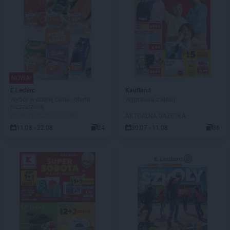
NOWA!
E.Leclerc
Kaufland
Wybór w dobrej cenie - oferta
Wyprawka z klasą
rozszerzona
DO ROZPOCZĘCIA 4 DNI
AKTUALNA GAZETKA
11.08 - 22.08
24
30.07 - 11.08
36