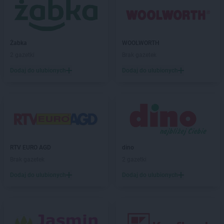
ROSSMANN
Czersk
ROSSMANN
Czerwionka-Leszczyny
ROSSMANN
Częstochowa
Żabka
WOOLWORTH
ROSSMANN
Człuchów
2 gazetki
Brak gazetek
ROSSMANN
Dąbrowa Białostocka
Dodaj do ulubionych
Dodaj do ulubionych
ROSSMANN
Dąbrowa Górnicza
ROSSMANN
Dąbrowa Tarnowska
ROSSMANN
Dąbrówka
ROSSMANN
Darłowo
ROSSMANN
Dawidy Bankowe
ROSSMANN
Dębe Wielkie
RTV EURO AGD
dino
ROSSMANN
Dębica
Brak gazetek
2 gazetki
ROSSMANN
Dęblin
ROSSMANN
Dębno
Dodaj do ulubionych
Dodaj do ulubionych
ROSSMANN
Debrzno
ROSSMANN
Dobczyce
ROSSMANN
Dobiegniew
ROSSMANN
Dobra