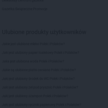
Delikatesy Centrum gazetka
ROSSMANN
Janki
ROSSMANN
Janów Lubelski
Gazetka Świąteczne Promocje
ROSSMANN
Janowiec Wielkopolski
ROSSMANN
Januszowice
ROSSMANN
Jarocin
ROSSMANN
Jarosław
Ulubione produkty użytkowników
ROSSMANN
Jasło
ROSSMANN
Jastrowie
Jakie jest ulubione mleko Polek i Polaków?
ROSSMANN
Jastrzębie-Zdrój
ROSSMANN
Jaki jest ulubiony papier toaletowy Polek i Polaków?
Jawor
ROSSMANN
Jaworze
Jaka jest ulubiona woda Polek i Polaków?
ROSSMANN
Jaworzno
ROSSMANN
Jakie są ulubione płatki owsiane Polek i Polaków?
Jedlicze
ROSSMANN
Jedrzejow
Jaki jest ulubiony środek do WC Polek i Polaków?
ROSSMANN
Jelcz-Laskowice
ROSSMANN
Jaki jest ulubiony żel pod prysznic Polek i Polaków?
Jelenia Góra
ROSSMANN
Jeziorany
Jaki jest ulubiony szampon Polek i Polaków?
ROSSMANN
Jeżowe
ROSSMANN
Jaki jest ulubiony ręcznik papierowy Polek i Polaków?
Józefów