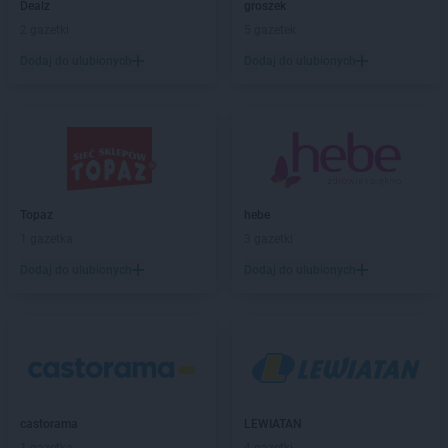
Dealz
groszek
Leroy Merlin
Wołomin
2 gazetki
5 gazetek
Leroy Merlin
Wrocław
Dodaj do ulubionych
Dodaj do ulubionych
Leroy Merlin
Zgorzelec
Leroy Merlin
Zielona Góra
Leroy Merlin
Żory
Topaz
hebe
1 gazetka
3 gazetki
Dodaj do ulubionych
Dodaj do ulubionych
castorama
LEWIATAN