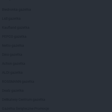
Biedronka gazetka
Lidl gazetka
Kaufland gazetka
PEPCO gazetka
Netto gazetka
Dino gazetka
Action gazetka
ALDI gazetka
ROSSMANN gazetka
Dealz gazetka
Delikatesy Centrum gazetka
Gazetka Świąteczne Promocje