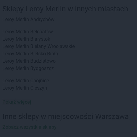
Sklepy Leroy Merlin w innych miastach
Leroy Merlin
Andrychów
Leroy Merlin
Bełchatów
Leroy Merlin
Białystok
Leroy Merlin
Bielany Wrocławskie
Leroy Merlin
Bielsko-Biała
Leroy Merlin
Budzistowo
Leroy Merlin
Bydgoszcz
Leroy Merlin
Chojnice
Leroy Merlin
Cieszyn
Leroy Merlin
Dzierżoniów
Pokaż więcej
Leroy Merlin
Gdańsk
Inne sklepy w miejscowości Warszawa
Leroy Merlin
Gdynia
Leroy Merlin
Zobacz wszystkie sklepy
Gliwice
Leroy Merlin
Głogów