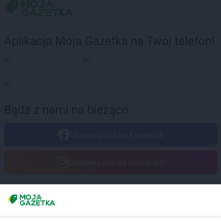
Aplikacja Moja Gazetka na Twój telefon!
Bądź z nami na bieżąco
Obserwuj nas na Facebook
Obserwuj nas na Instagram
Masz sugestie lub pytania?