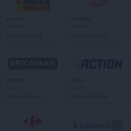
Leroy Merlin
Łódź
abra meble
API MARKET
Leroy Merlin
Mianowice
Brak gazetek
1 gazetka
Leroy Merlin
Mielec
Leroy Merlin
Mikołów
Dodaj do ulubionych
Dodaj do ulubionych
Leroy Merlin
Mirków
Leroy Merlin
Modlniczka
Leroy Merlin
Olsztyn
Leroy Merlin
Opole
Leroy Merlin
Piaseczno
BRICOMAN
Action
Leroy Merlin
Piła
1 gazetka
2 gazetki
Leroy Merlin
Płock
Dodaj do ulubionych
Dodaj do ulubionych
Leroy Merlin
Poczesna
Leroy Merlin
Poznań
Leroy Merlin
Puławy
Leroy Merlin
Radom