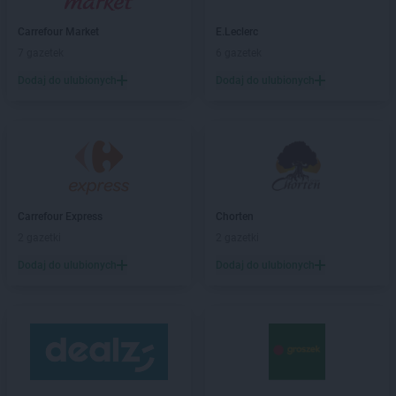
Leroy Merlin
Rumia
Leroy Merlin
Rzeszów
Carrefour Market
E.Leclerc
7 gazetek
6 gazetek
Leroy Merlin
Sieradz
Dodaj do ulubionych
Dodaj do ulubionych
Leroy Merlin
Sosnowiec
Leroy Merlin
Suchy Las
Leroy Merlin
Swadzim
Leroy Merlin
Swarzędz
Leroy Merlin
Szczawno-Zdrój
Leroy Merlin
Szczecin
Carrefour Express
Chorten
Leroy Merlin
Świdnica
2 gazetki
2 gazetki
Leroy Merlin
Tarnobrzeg
Dodaj do ulubionych
Dodaj do ulubionych
Leroy Merlin
Tarnów
Leroy Merlin
Toruń
Leroy Merlin
Ustowo
Leroy Merlin
Warszawa
Leroy Merlin
Wieliczka