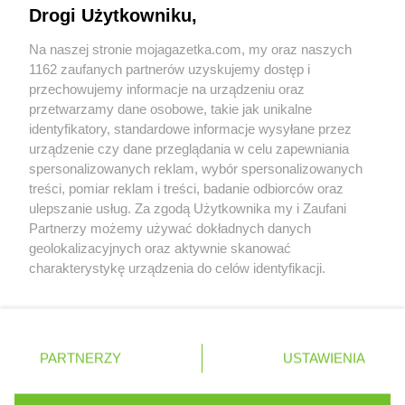
Napisz do nas:
support@mojagazetka.com
Drogi Użytkowniku,
Współpraca z nami
Na naszej stronie mojagazetka.com, my oraz naszych
Zobacz szczegóły
1162 zaufanych partnerów uzyskujemy dostęp i
Retail Radar – analiza rynku
przechowujemy informacje na urządzeniu oraz
przetwarzamy dane osobowe, takie jak unikalne
identyfikatory, standardowe informacje wysyłane przez
Wasze ulubione produkty
urządzenie czy dane przeglądania w celu zapewniania
spersonalizowanych reklam, wybór spersonalizowanych
Regulamin serwisu i polityka prywatności
treści, pomiar reklam i treści, badanie odbiorców oraz
ulepszanie usług. Za zgodą Użytkownika my i Zaufani
Mapa strony
Partnerzy możemy używać dokładnych danych
geolokalizacyjnych oraz aktywnie skanować
Zawsze najnowsze gazetki w naszej
Wszystkie miasta z lokalizacjami sklepów
charakterystykę urządzenia do celów identyfikacji.
Ponieważ cenimy Twoją prywatność, prosimy o zgodę na
aplikacji
korzystanie z tych technologii poprzez kliknięcie
„Akceptuję”. Zgoda jest dobrowolna i zawsze możesz ją
+ 1,5 mln zadowolonych kupujących
zmienić/wycofać klikając przycisk ustawień prywatności
Polska
Czechy
Ukraina
Litwa
Słowacja
Rumunia
PARTNERZY
USTAWIENIA
znajdujący się w lewym dolnym rogu strony
. Niektóre rodzaje przetwarzania danych nie wymagają