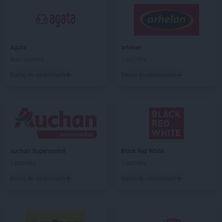
Leroy Merlin
Gorzów Wielkopolski
Leroy Merlin
Inowrocław
Leroy Merlin
Jabłonna
Agata
arhelan
Leroy Merlin
Janki
Brak gazetek
1 gazetka
Leroy Merlin
Jelenia Góra
Dodaj do ulubionych
Dodaj do ulubionych
Leroy Merlin
Kalisz
Leroy Merlin
Katowice
Leroy Merlin
Kłodzko
Leroy Merlin
Konin
Leroy Merlin
Koszalin
Leroy Merlin
Kraków
Auchan Supermarket
Black Red White
Leroy Merlin
Krasne
1 gazetka
1 gazetka
Leroy Merlin
Krosno
Dodaj do ulubionych
Dodaj do ulubionych
Leroy Merlin
Kutno
Leroy Merlin
Legnica
Leroy Merlin
Lublin