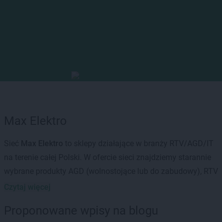
Max Elektro
Sieć
Max Elektro
to sklepy działające w branży RTV/AGD/IT
na terenie całej Polski. W ofercie sieci znajdziemy starannie
wybrane produkty AGD (wolnostojące lub do zabudowy), RTV
oraz multimedia. Urządzenia wysokiej jakości,
Czytaj więcej
renomowanych marek i pochodzące od najlepszych
Proponowane wpisy na blogu
producentów przyciągają klientów do 340 sklepów
Max