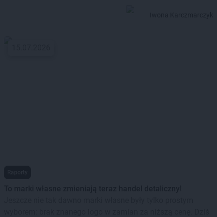
zakupy w systemie ratalnym oraz bezpłatny odbiór zużytego
Iwona Karczmarczyk
sprzętu RTV/AGD podczas dostawy zakupów.
Program lojalnościowy Max Elektro
nie jest dostępny, jednak
15.07.2026
liczne
promocje
wynagradzają jego brak. Oferty typu
150 zł
w prezencie
lub gratisy dołączane do zakupów skutecznie
zwiększają atrakcyjność wizyt w
Max Elektro
.
Przejdź do
sklepu internetowego Max Elektro
.
Raporty
To marki własne zmieniają teraz handel detaliczny!
Jeszcze nie tak dawno marki własne były tylko prostym
wyborem: brak znanego logo w zamian za niższą cenę. Dziś