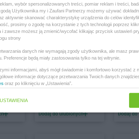
klam, wybór spersonalizowanych treści, pomiar reklam i treści, bad
ławskie
PEPCO
Bogatynia
PEPCO
Brze
 zgodą Użytkownika my i Zaufani Partnerzy możemy używać dokład
PEPCO
Boguszów-Gorce
PEPCO
Brze
az aktywnie skanować charakterystykę urządzenia do celów identyfi
PEPCO
Bolesławiec
PEPCO
Brze
ść, prosimy o zgodę na korzystanie z tych technologii poprzez klikn
PEPCO
Bolszewo
PEPCO
Brze
a i zawsze możesz ją zmienić/wycofać klikając przycisk ustawień pr
PEPCO
Borek Wielkopolski
PEPCO
Brze
i Warszawa
ogu strony
Zobacz wszystkie sklepy
PEPCO
Ciechanów
PEPCO
Czar
rzetwarzania danych nie wymagają zgody użytkownika, ale masz praw
PEPCO
Ciechocinek
PEPCO
Czc
. Preferencje będą miały zastosowania tylko na tej witrynie.
PEPCO
Cieszyn
PEPCO
Czec
szymi informacjami, abyś mógł świadomie i komfortowo korzystać z
PEPCO
Czaplinek
PEPCO
Czel
gółowe informacje dotyczące przetwarzania Twoich danych znajdzi
PEPCO
Czarna
PEPCO
Czer
es
oraz po kliknięciu w „Ustawienia”.
PEPCO
Czarna Białostocka
PEPCO
Czer
o
PEPCO
Czarnków
PEPCO
Czer
Auchan Supermarket
Black Re
USTAWIENIA
1 gazetka
1 gazetk
kowe
PEPCO
Dębowa
PEPCO
Draw
PEPCO
Debrzno
PEPCO
Drez
ch
Dodaj do ulubionych
Dodaj do
PEPCO
Dobczyce
PEPCO
Drob
PEPCO
Dobra
PEPCO
Drze
PEPCO
Dobre Miasto
PEPCO
Dusz