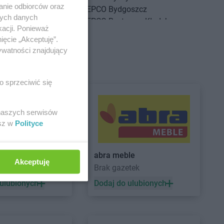
anie odbiorców oraz
g
PEPCO
Bydgoszcz
nych danych
g Dolny
PEPCO
Bystrzyca Kłodzka
kacji. Ponieważ
ść Kujawski
PEPCO
Bytom
ięcie „Akceptuję”.
sko
PEPCO
Bytom Odrzański
ywatności znajdujący
szcze
PEPCO
Bytów
ny Dunajec
PEPCO
Czerwionka-Leszczyny
o sprzeciwić się
hów
PEPCO
Częstochowa
howice-Dziedzice
PEPCO
Człuchów
 naszych serwisów
adź
PEPCO
Czudec
esz w
Polityce
niejewo
nikowo
sk
d White
abra meble
Akceptuję
a
Brak gazetek
sko Pomorskie
PEPCO
Dynów
denko
PEPCO
Działdowo
 ulubionych
Dodaj do ulubionych
in
PEPCO
Działoszyn
wica
PEPCO
Dzierzgoń
niki-Zdrój
PEPCO
Dzierżoniów