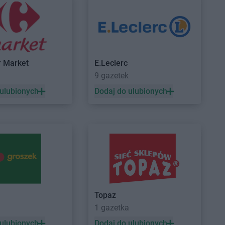
yń
PEPCO
Grudziądz
ynin
PEPCO
Gryfice
czyno
PEPCO
Gryfino
r Market
E.Leclerc
ewo
PEPCO
Gryfów Śląski
9 gazetek
dków
PEPCO
Gubin
 ulubionych
Dodaj do ulubionych
zisk Mazowiecki
zisk Wielkopolski
ec
nik
rocław
PEPCO
Istebna
rzno
PEPCO
Jeziorany
Topaz
icze
PEPCO
Jeżowe
1 gazetka
zejów
PEPCO
Jordanów
 ulubionych
Dodaj do ulubionych