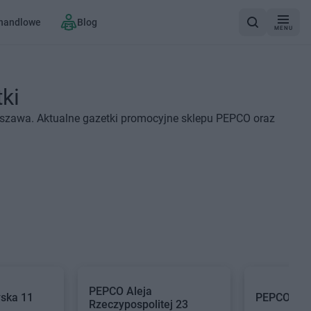
 handlowe
Blog
MENU
ki
rszawa. Aktualne gazetki promocyjne sklepu PEPCO oraz
PEPCO
Aleja
ska 11
PEPCO
Łop
Rzeczypospolitej 23