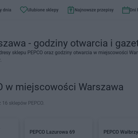
y dnia
Ulubione sklepy
Najnowsze przepisy
Dni
awa - godziny otwarcia i gazet
adresy sklepu PEPCO oraz godziny otwarcia w miejscowości Wa
.
CO w miejscowości Warszawa
ż 16 sklepów PEPCO.
w
PEPCO
Lazurowa 69
PEPCO
Wałbrzy