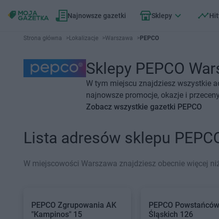
Najnowsze gazetki
Sklepy
Hit
Strona główna
>
Lokalizacje
>
Warszawa
>
PEPCO
Sklepy PEPCO Warsz
W tym miejscu znajdziesz wszystkie 
najnowsze promocje, okazje i przeceny
Zobacz wszystkie gazetki PEPCO
Lista adresów sklepu PEP
W miejscowości Warszawa znajdziesz obecnie więcej ni
PEPCO
Zgrupowania AK
PEPCO
Powstańcó
"Kampinos" 15
Śląskich 126