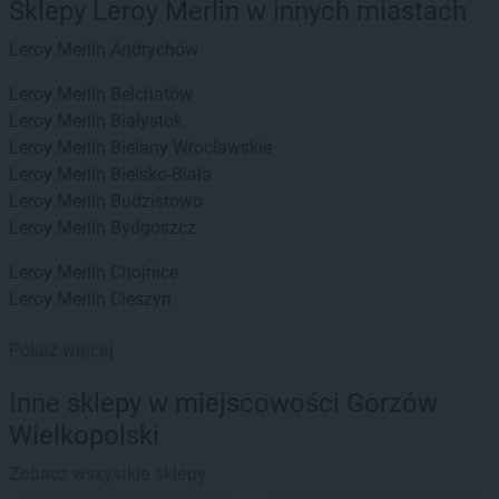
Sklepy Leroy Merlin w innych miastach
Leroy Merlin
Andrychów
Leroy Merlin
Bełchatów
Leroy Merlin
Białystok
Leroy Merlin
Bielany Wrocławskie
Leroy Merlin
Bielsko-Biała
Leroy Merlin
Budzistowo
Leroy Merlin
Bydgoszcz
Leroy Merlin
Chojnice
Leroy Merlin
Cieszyn
Leroy Merlin
Dzierżoniów
Pokaż więcej
Leroy Merlin
Gdańsk
Inne sklepy w miejscowości Gorzów
Leroy Merlin
Gdynia
Wielkopolski
Leroy Merlin
Gliwice
Leroy Merlin
Głogów
Zobacz wszystkie sklepy
Leroy Merlin
Gorzów Wielkopolski