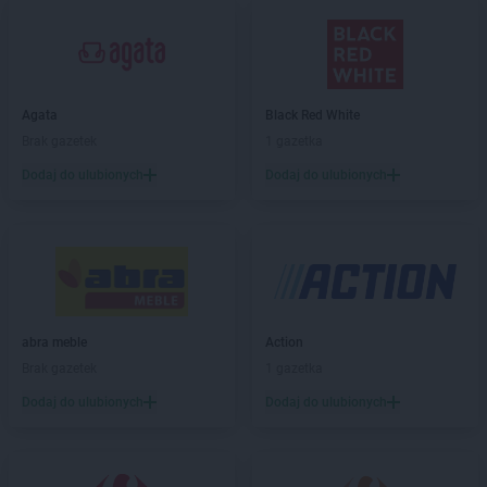
Leroy Merlin
Inowrocław
Leroy Merlin
Jabłonna
Leroy Merlin
Janki
Agata
Black Red White
Leroy Merlin
Jelenia Góra
Brak gazetek
1 gazetka
Dodaj do ulubionych
Dodaj do ulubionych
Leroy Merlin
Kalisz
Leroy Merlin
Katowice
Leroy Merlin
Kłodzko
Leroy Merlin
Konin
Leroy Merlin
Koszalin
Leroy Merlin
Kraków
Leroy Merlin
Krasne
abra meble
Action
Leroy Merlin
Krosno
Brak gazetek
1 gazetka
Leroy Merlin
Kutno
Dodaj do ulubionych
Dodaj do ulubionych
Leroy Merlin
Legnica
Leroy Merlin
Lublin