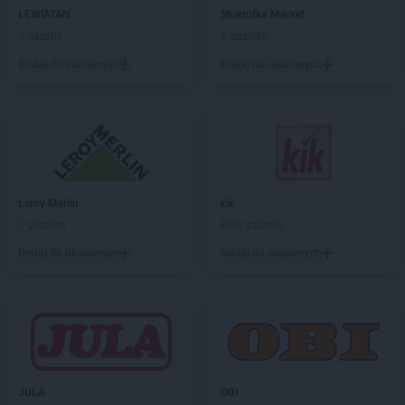
Leroy Merlin
Wołomin
LEWIATAN
Stokrotka Market
Leroy Merlin
Wrocław
4 gazetki
1 gazetka
Leroy Merlin
Zgorzelec
Dodaj do ulubionych
Dodaj do ulubionych
Leroy Merlin
Zielona Góra
Leroy Merlin
Żory
Leroy Merlin
kik
1 gazetka
Brak gazetek
Dodaj do ulubionych
Dodaj do ulubionych
JULA
OBI