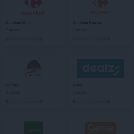
Leroy Merlin
Łódź
Leroy Merlin
Mianowice
Leroy Merlin
Mielec
Carrefour Market
Carrefour Express
Leroy Merlin
Mikołów
7 gazetek
2 gazetki
Leroy Merlin
Mirków
Dodaj do ulubionych
Dodaj do ulubionych
Leroy Merlin
Modlniczka
Leroy Merlin
Olsztyn
Leroy Merlin
Opole
Leroy Merlin
Piaseczno
Leroy Merlin
Piła
Chorten
Dealz
Leroy Merlin
Płock
2 gazetki
2 gazetki
Leroy Merlin
Poczesna
Dodaj do ulubionych
Dodaj do ulubionych
Leroy Merlin
Poznań
Leroy Merlin
Puławy
Leroy Merlin
Radom
Leroy Merlin
Rumia