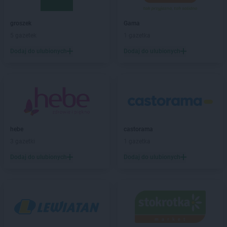
Leroy Merlin
Rzeszów
groszek
Gama
Leroy Merlin
Sieradz
5 gazetek
1 gazetka
Leroy Merlin
Sosnowiec
Leroy Merlin
Suchy Las
Dodaj do ulubionych
Dodaj do ulubionych
Leroy Merlin
Swadzim
Leroy Merlin
Swarzędz
Leroy Merlin
Szczawno-Zdrój
Leroy Merlin
Szczecin
Leroy Merlin
Świdnica
hebe
castorama
Leroy Merlin
Tarnobrzeg
3 gazetki
1 gazetka
Leroy Merlin
Tarnów
Dodaj do ulubionych
Dodaj do ulubionych
Leroy Merlin
Toruń
Leroy Merlin
Ustowo
Leroy Merlin
Warszawa
Leroy Merlin
Wieliczka