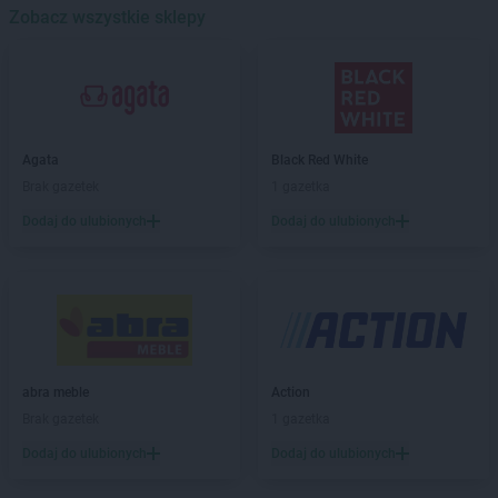
Dealz
Biłgoraj
Zobacz wszystkie sklepy
Dealz
Bochnia
Dealz
Boguszów-Gorce
Dealz
Braniewo
Dealz
Brzeg
Dealz
Budzistowo
Agata
Black Red White
Dealz
Busko-Zdrój
Brak gazetek
1 gazetka
Dealz
Bydgoszcz
Dodaj do ulubionych
Dodaj do ulubionych
Dealz
Bytom
Dealz
Bytów
Dealz
Chełm
Dealz
Chełmno
Dealz
Chorzów
Dealz
Ciechocinek
abra meble
Action
Dealz
Czechowice-Dziedzice
Brak gazetek
1 gazetka
Dealz
Czerwionka-Leszczyny
Dealz
Dodaj do ulubionych
Częstochowa
Dodaj do ulubionych