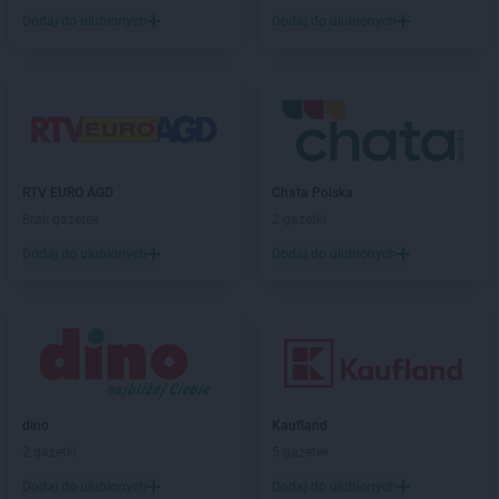
Dealz
Opoczno
Dodaj do ulubionych
Dodaj do ulubionych
Dealz
Opole
Dealz
Ostróda
Dealz
Ostrołęka
Dealz
Ostrów Mazowiecka
Dealz
Ostrów Wielkopolski
Dealz
Ostrzeszów
Dealz
Oświęcim
RTV EURO AGD
Chata Polska
Dealz
Otwock
Brak gazetek
2 gazetki
Dealz
Ozorków
Dodaj do ulubionych
Dodaj do ulubionych
Dealz
Pabianice
Dealz
Piaseczno
Dealz
Piastów
Dealz
Piekary Śląskie
Dealz
Piła
Dealz
Pionki
dino
Kaufland
Dealz
Piotrków Trybunalski
2 gazetki
5 gazetek
Dealz
Płock
Dodaj do ulubionych
Dodaj do ulubionych