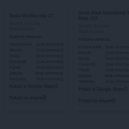
Dealz
Aleja Konstytucji 
Dealz
Myśliborska 37
Maja 102
66-400 Gorzów
66-400 Gorzów
Wielkopolski
Wielkopolski
Godziny otwarcia:
Godziny otwarcia:
Poniedziałek:
brak informacji
Poniedziałek:
brak informac
Wtorek:
brak informacji
Wtorek:
brak informac
Środa:
brak informacji
Środa:
brak informac
Czwartek:
brak informacji
Czwartek:
brak informac
Piątek:
brak informacji
Piątek:
brak informac
Sobota:
brak informacji
Sobota:
brak informac
Niedziela:
brak informacji
Niedziela:
brak informac
Pokaż w Google Maps
Pokaż w Google Maps
Pokaż na mapie
Pokaż na mapie