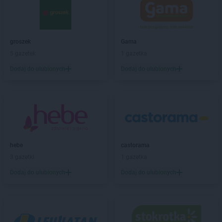
Dealz
Gubin
Dealz
Hrubieszów
groszek
Gama
Dealz
Iława
5 gazetek
1 gazetka
Dealz
Inowrocław
Dodaj do ulubionych
Dodaj do ulubionych
Dealz
Jabłonna
Dealz
Jarocin
Dealz
Jasło
Dealz
Jastrowie
Dealz
Jastrzębie-Zdrój
Dealz
Jaworzno
hebe
castorama
Dealz
Jelenia Góra
3 gazetki
1 gazetka
Dealz
Kalisz
Dodaj do ulubionych
Dodaj do ulubionych
Dealz
Katowice
Dealz
Kędzierzyn-Koźle
Dealz
Kępno
Dealz
Kielce