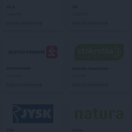
Dealz
Leszno
JULA
OBI
Dealz
Libiąż
1 gazetka
1 gazetka
Dealz
Limanowa
Dodaj do ulubionych
Dodaj do ulubionych
Dealz
Lipienice
Dealz
Lipnik
Dealz
Lubawa
Dealz
Lubin
Dealz
Lublin
Dealz
Łęczna
SUPER-PHARM
Stokrotka Supermarket
Dealz
Łochów
1 gazetka
3 gazetki
Dealz
Łódź
Dodaj do ulubionych
Dodaj do ulubionych
Dealz
Łomża
Dealz
Łowicz
Dealz
Malbork
Dealz
Marcinkowo
Dealz
Międzyrzec Podlaski
Dealz
Mielec
JYSK
Natura