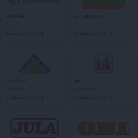
Dealz
Kiełczewo
Dealz
Kłodzko
LEWIATAN
Stokrotka Market
Dealz
Knurów
4 gazetki
1 gazetka
Dealz
Kolbuszowa
Dodaj do ulubionych
Dodaj do ulubionych
Dealz
Kolno
Dealz
Koło
Dealz
Kołobrzeg
Dealz
Konin
Dealz
Koszalin
Dealz
Koziegłowy
Dealz
Kraków
Leroy Merlin
kik
Dealz
Krapkowice
1 gazetka
Brak gazetek
Dealz
Krosno
Dodaj do ulubionych
Dodaj do ulubionych
Dealz
Krotoszyn
Dealz
Kutno
Dealz
Lębork
Dealz
Legionowo
Dealz
Legnica