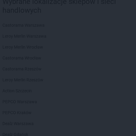
Wybrane lokalizacje sklepów i sieci
Dealz
Starogard Gdański
Dealz
Stojadła
handlowych
Dealz
Strzelce Krajeńskie
Dealz
Strzyżów
Castorama Warszawa
Dealz
Suchy Las
Leroy Merlin Warszawa
Dealz
Sulechów
Dealz
Suwałki
Leroy Merlin Wrocław
Dealz
Swarzędz
Castorama Wrocław
Dealz
Syców
Dealz
Szamotuły
Castorama Rzeszów
Dealz
Szczecin
Leroy Merlin Rzeszów
Dealz
Szczecinek
Action Szczecin
Dealz
Środa Wielkopolska
Dealz
Świdnica
PEPCO Warszawa
Dealz
Świdnik
PEPCO Kraków
Dealz
Świebodzin
Dealz
Świecie
Dealz Warszawa
Dealz
Świerklaniec
Dealz Gdańsk