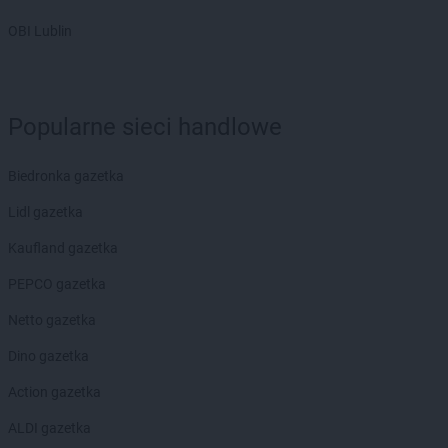
Dealz
Świętochłowice
Dealz
Świnoujście
OBI Lublin
Dealz
Tarnów
Dealz
Tczew
Dealz
Tomaszów Lubelski
Popularne sieci handlowe
Dealz
Toruń
Dealz
Trzcianka
Biedronka gazetka
Dealz
Trzebinia
Dealz
Tuchola
Lidl gazetka
Dealz
Turek
Kaufland gazetka
Dealz
Tychy
PEPCO gazetka
Dealz
Ustroń
Netto gazetka
Dealz
Wąbrzeźno
Dino gazetka
Dealz
Wągrowiec
Dealz
Warszawa
Action gazetka
Dealz
Węgrów
ALDI gazetka
Dealz
Wieluń