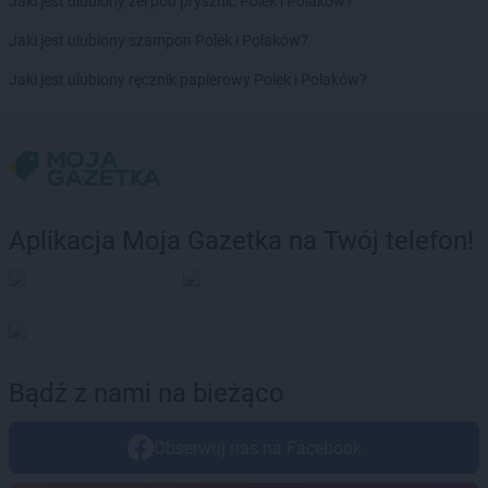
Dealz
Jaki jest ulubiony żel pod prysznic Polek i Polaków?
Żyrardów
Dealz
Żywiec
Jaki jest ulubiony szampon Polek i Polaków?
Jaki jest ulubiony ręcznik papierowy Polek i Polaków?
Aplikacja Moja Gazetka na Twój telefon!
Bądź z nami na bieżąco
Obserwuj nas na Facebook