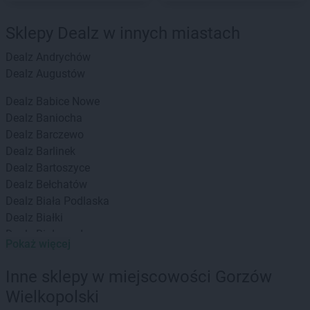
Sklepy Dealz w innych miastach
Dealz
Andrychów
Dealz
Augustów
Dealz
Babice Nowe
Dealz
Baniocha
Dealz
Barczewo
Dealz
Barlinek
Dealz
Bartoszyce
Dealz
Bełchatów
Dealz
Biała Podlaska
Dealz
Białki
Dealz
Białogard
Pokaż więcej
Dealz
Białystok
Dealz
Bielany Wrocławskie
Inne sklepy w miejscowości Gorzów
Dealz
Bielawa
Wielkopolski
Dealz
Bielsko-Biała