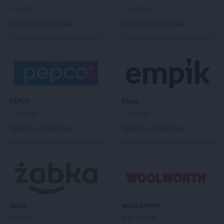
Dealz
Mikołów
2 gazetki
1 gazetka
Dealz
Mińsk Mazowiecki
Dodaj do ulubionych
Dodaj do ulubionych
Dealz
Mława
Dealz
Mosina
Dealz
Myślibórz
Dealz
Mysłowice
Dealz
Nakło nad Notecią
Dealz
Nidzica
PEPCO
Empik
Dealz
Nowa Sól
1 gazetka
1 gazetka
Dealz
Nowy Dwór Gdański
Dodaj do ulubionych
Dodaj do ulubionych
Dealz
Nowy Sącz
Dealz
Nowy Targ
Dealz
Nysa
Dealz
Oława
Dealz
Oleśnica
Dealz
Olkusz
Żabka
WOOLWORTH
Dealz
Olsztyn
2 gazetki
Brak gazetek