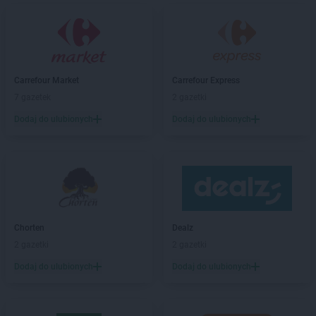
Dealz
Dębica
Dealz
Dobrzykowice
Dealz
Drawsko Pomorskie
Dealz
Elbląg
Dealz
Ełk
Carrefour Market
Carrefour Express
7 gazetek
2 gazetki
Dealz
Garwolin
Dodaj do ulubionych
Dodaj do ulubionych
Dealz
Gdańsk
Dealz
Gdynia
Dealz
Gliwice
Dealz
Głogów
Dealz
Gniezno
Dealz
Gorlice
Dealz
Gorzów Wielkopolski
Chorten
Dealz
Dealz
Gostynin
2 gazetki
2 gazetki
Dealz
Grodzisk Mazowiecki
Dodaj do ulubionych
Dodaj do ulubionych
Dealz
Grodzisk Wielkopolski
Dealz
Grudziądz
Dealz
Gryfice