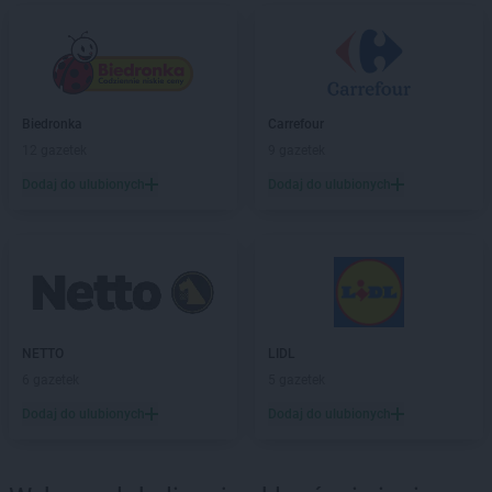
Dealz
Ropczyce
Dealz
Różanki
Dealz
Ruda Śląska
Dealz
Rumia
Dealz
Rybnik
Biedronka
Carrefour
Dealz
Rzeszów
12 gazetek
9 gazetek
Dealz
Rzgów
Dodaj do ulubionych
Dodaj do ulubionych
Dealz
Sandomierz
Dealz
Siedlce
Dealz
Siemianowice Śląskie
Dealz
Sierpc
Dealz
Skarżysko-Kamienna
Dealz
Skawina
NETTO
LIDL
Dealz
Skwierzyna
6 gazetek
5 gazetek
Dealz
Słupsk
Dealz
Sosnowiec
Dodaj do ulubionych
Dodaj do ulubionych
Dealz
Stalowa Wola
Dealz
Stargard