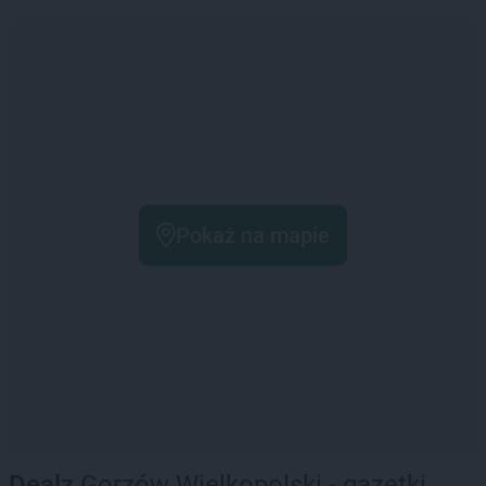
Pokaż na mapie
Dealz
Gorzów Wielkopolski - gazetki