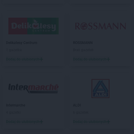
Dealz
Płońsk
Dealz
Połaniec
Dealz
Polkowice
Dealz
Poznań
Dealz
Prabuty
Dealz
Pruszków
Delikatesy Centrum
ROSSMANN
Dealz
Przasnysz
1 gazetka
Brak gazetek
Dealz
Przeworsk
Dealz
Przysucha
Dodaj do ulubionych
Dodaj do ulubionych
Dealz
Pszczyna
Dealz
Puławy
Dealz
Pułtusk
Dealz
Pyskowice
Dealz
Rabka-Zdrój
Dealz
Intermarche
Radom
ALDI
Dealz
4 gazetki
Radomsko
6 gazetek
Dealz
Reda
Dodaj do ulubionych
Dodaj do ulubionych
Dealz
Rogoźno