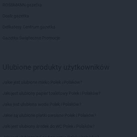
Dealz
Władysławowo
ROSSMANN gazetka
Dealz
Włocławek
Dealz gazetka
Dealz
Wodzisław Śląski
Dealz
Wojkowice
Delikatesy Centrum gazetka
Dealz
Wrocław
Gazetka Świąteczne Promocje
Dealz
Września
Dealz
Wysokie Mazowieckie
Dealz
Zabrze
Ulubione produkty użytkowników
Dealz
Zambrów
Dealz
Zamość
Dealz
Zawiercie
Jakie jest ulubione mleko Polek i Polaków?
Dealz
Zgorzelec
Jaki jest ulubiony papier toaletowy Polek i Polaków?
Dealz
Zielona Góra
Dealz
Złotoryja
Jaka jest ulubiona woda Polek i Polaków?
Dealz
Jakie są ulubione płatki owsiane Polek i Polaków?
Żary
Dealz
Żnin
Jaki jest ulubiony środek do WC Polek i Polaków?
Dealz
Żory