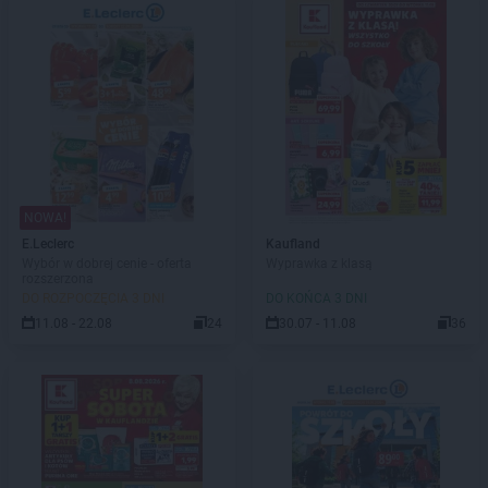
NOWA!
E.Leclerc
Kaufland
Wybór w dobrej cenie - oferta
Wyprawka z klasą
rozszerzona
DO ROZPOCZĘCIA 3 DNI
DO KOŃCA 3 DNI
11.08 - 22.08
24
30.07 - 11.08
36