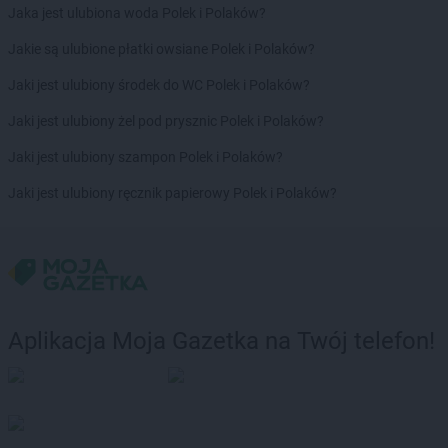
ROSSMANN
Choszczno
Jaka jest ulubiona woda Polek i Polaków?
ROSSMANN
Chrzanów
Jakie są ulubione płatki owsiane Polek i Polaków?
ROSSMANN
Chwaszczyno
ROSSMANN
Ciechanów
Jaki jest ulubiony środek do WC Polek i Polaków?
ROSSMANN
Ciechanowiec
Jaki jest ulubiony żel pod prysznic Polek i Polaków?
ROSSMANN
Ciechocinek
ROSSMANN
Cieszyn
Jaki jest ulubiony szampon Polek i Polaków?
ROSSMANN
Czaplinek
Jaki jest ulubiony ręcznik papierowy Polek i Polaków?
ROSSMANN
Czarna
ROSSMANN
Czarna Białostocka
ROSSMANN
Czarne
ROSSMANN
Czarnków
ROSSMANN
Czchów
ROSSMANN
Czechowice-Dziedzice
Aplikacja Moja Gazetka na Twój telefon!
ROSSMANN
Czeladź
ROSSMANN
Czernichów
ROSSMANN
Czerniejewo
ROSSMANN
Czernikowo
ROSSMANN
Czersk