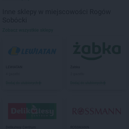
ROSSMANN
Barcin
ROSSMANN
Barczewo
Inne sklepy w miejscowości Rogów
ROSSMANN
Barlinek
Sobócki
ROSSMANN
Bartoszyce
ROSSMANN
Barwice
Zobacz wszystkie sklepy
ROSSMANN
Będzin
ROSSMANN
Bełchatów
ROSSMANN
Bełżyce
ROSSMANN
Biała Piska
ROSSMANN
Biała Podlaska
LEWIATAN
Żabka
ROSSMANN
Białe Błota
4 gazetki
2 gazetki
ROSSMANN
Białka Tatrzańska
Dodaj do ulubionych
Dodaj do ulubionych
ROSSMANN
Białki
ROSSMANN
Białobrzegi
ROSSMANN
Bialogard
ROSSMANN
Białystok
ROSSMANN
Biecz
ROSSMANN
Biedrusko
ROSSMANN
Bielany Wrocławskie
Delikatesy Centrum
ROSSMANN