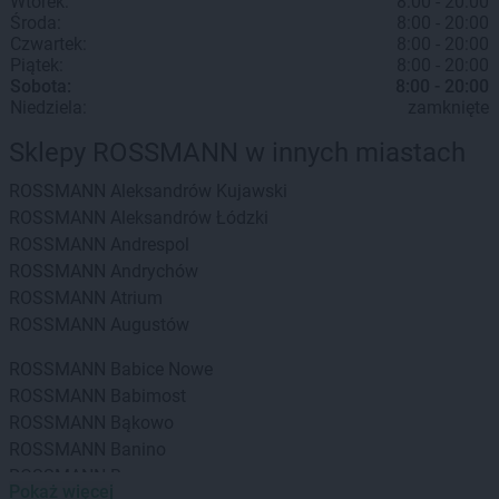
Wtorek:
8:00 - 20:00
Środa:
8:00 - 20:00
Czwartek:
8:00 - 20:00
Piątek:
8:00 - 20:00
Sobota:
8:00 - 20:00
Niedziela:
zamknięte
Sklepy ROSSMANN w innych miastach
ROSSMANN
Aleksandrów Kujawski
ROSSMANN
Aleksandrów Łódzki
ROSSMANN
Andrespol
ROSSMANN
Andrychów
ROSSMANN
Atrium
ROSSMANN
Augustów
ROSSMANN
Babice Nowe
ROSSMANN
Babimost
ROSSMANN
Bąkowo
ROSSMANN
Banino
ROSSMANN
Baranowo
Pokaż więcej