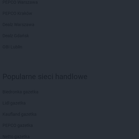
PEPCO Warszawa
ROSSMANN
Borek Wielkopolski
ROSSMANN
Braniewo
PEPCO Kraków
ROSSMANN
Brodnica
Dealz Warszawa
ROSSMANN
Brusy
ROSSMANN
Brwinów
Dealz Gdańsk
ROSSMANN
Brzeg
OBI Lublin
ROSSMANN
Brzeg Dolny
ROSSMANN
Brześć Kujawski
ROSSMANN
Brzesko
ROSSMANN
Brzeszcze
Popularne sieci handlowe
ROSSMANN
Brzeziny
ROSSMANN
Brzostek
Biedronka gazetka
ROSSMANN
Brzozów
ROSSMANN
Budzistowo
Lidl gazetka
ROSSMANN
Buk
Kaufland gazetka
ROSSMANN
Busko-Zdrój
ROSSMANN
Byczyna
PEPCO gazetka
ROSSMANN
Bydgoszcz
Netto gazetka