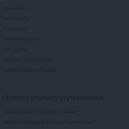
ROSSMANN
Bystrzyca Kłodzka
ROSSMANN
Bytom
Dino gazetka
ROSSMANN
Bytom Odrzański
Action gazetka
ROSSMANN
Bytów
ALDI gazetka
ROSSMANN
CH
ROSSMANN gazetka
ROSSMANN
Chełm
ROSSMANN
Chełmek
Dealz gazetka
ROSSMANN
Chełmno
Delikatesy Centrum gazetka
ROSSMANN
Chełmża
ROSSMANN
Chocianów
Gazetka Świąteczne Promocje
ROSSMANN
Chociwel
ROSSMANN
Choczewo
ROSSMANN
Chodzież
ROSSMANN
Chojna
Ulubione produkty użytkowników
ROSSMANN
Chojnice
ROSSMANN
Chojnów
Jakie jest ulubione mleko Polek i Polaków?
ROSSMANN
Choroszcz
Jaki jest ulubiony papier toaletowy Polek i Polaków?
ROSSMANN
Chorzów