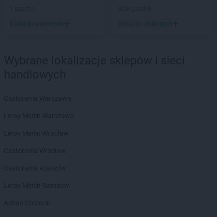
ROSSMANN
Bielawa
1 gazetka
Brak gazetek
ROSSMANN
Bielsk Podlaski
Dodaj do ulubionych
Dodaj do ulubionych
ROSSMANN
Bielsko-Biała
ROSSMANN
Bieruń
ROSSMANN
Bierutów
Wybrane lokalizacje sklepów i sieci
ROSSMANN
Biłgoraj
handlowych
ROSSMANN
Biskupiec
ROSSMANN
Blachownia
ROSSMANN
Błonie
Castorama Warszawa
ROSSMANN
Bobolice
Leroy Merlin Warszawa
ROSSMANN
Bobowa
ROSSMANN
Bochnia
Leroy Merlin Wrocław
ROSSMANN
Bogatynia
Castorama Wrocław
ROSSMANN
Boguchwała
ROSSMANN
Boguszów-Gorce
Castorama Rzeszów
ROSSMANN
Bolechowo
Leroy Merlin Rzeszów
ROSSMANN
Bolesławiec
ROSSMANN
Bolków
Action Szczecin
ROSSMANN
Bolszewo