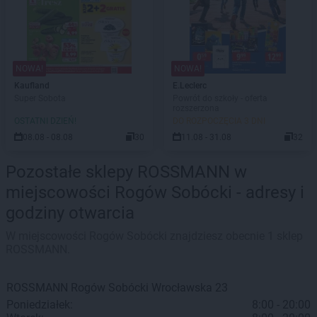
NOWA!
NOWA!
Kaufland
E.Leclerc
Super Sobota
Powrót do szkoły - oferta
rozszerzona
OSTATNI DZIEŃ!
DO ROZPOCZĘCIA 3 DNI
08.08 - 08.08
30
11.08 - 31.08
32
Pozostałe sklepy ROSSMANN w
miejscowości Rogów Sobócki - adresy i
godziny otwarcia
W miejscowości Rogów Sobócki znajdziesz obecnie 1 sklep
ROSSMANN.
ROSSMANN
Rogów Sobócki
Wrocławska 23
Poniedziałek:
8:00 - 20:00