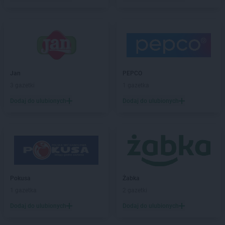
Biedronka
Białystok
Biedronka
Biecz
Biedronka
Biedronka
Biedronka
Biedrusko
Biedronka
Bielany Wrocławskie
Biedronka
Bielawa
Jan
PEPCO
Biedronka
Bielsk
3 gazetki
1 gazetka
Biedronka
Bielsk Podlaski
Dodaj do ulubionych
Dodaj do ulubionych
Biedronka
Bielsko-Biała
Biedronka
Biertowice
Biedronka
Bieruń
Biedronka
Bierutów
Biedronka
Biłgoraj
Biedronka
Biskupice
Biedronka
Biskupiec
Pokusa
Żabka
Biedronka
Blachownia
1 gazetka
2 gazetki
Biedronka
Błażowa
Dodaj do ulubionych
Dodaj do ulubionych
Biedronka
Błędów
Biedronka
Bliżyn