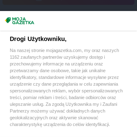
Biedronka
Czeladź
Biedronka
Czemierniki
Biedronka
Czempiń
Masz sugestie lub pytania?
Biedronka
Czerniejewo
Biedronka
Czernikowo
Napisz do nas:
support@mojagazetka.com
Drogi Użytkowniku,
Biedronka
Czersk
Współpraca z nami
Biedronka
Czerwieńsk
Na naszej stronie mojagazetka.com, my oraz naszych
Zobacz szczegóły
Biedronka
Czerwińsk nad Wisłą
1162 zaufanych partnerów uzyskujemy dostęp i
Retail Radar – analiza rynku
Biedronka
Czerwionka-Leszczyny
przechowujemy informacje na urządzeniu oraz
Biedronka
Czerwonak
przetwarzamy dane osobowe, takie jak unikalne
identyfikatory, standardowe informacje wysyłane przez
Biedronka
Częstochowa
Wasze ulubione produkty
urządzenie czy dane przeglądania w celu zapewniania
Biedronka
Człopa
spersonalizowanych reklam, wybór spersonalizowanych
Biedronka
Człuchów
Regulamin serwisu i polityka prywatności
treści, pomiar reklam i treści, badanie odbiorców oraz
Biedronka
Czosnów
ulepszanie usług. Za zgodą Użytkownika my i Zaufani
Biedronka
Czyżew
Mapa strony
Partnerzy możemy używać dokładnych danych
geolokalizacyjnych oraz aktywnie skanować
Biedronka
Ćmielów
Zawsze najnowsze gazetki w naszej
Wszystkie miasta z lokalizacjami sklepów
charakterystykę urządzenia do celów identyfikacji.
Biedronka
Ćwiklice
Ponieważ cenimy Twoją prywatność, prosimy o zgodę na
aplikacji