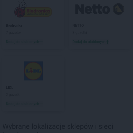
Biedronka
Bońki
Biedronka
Borek Wielkopolski
Biedronka
Borki
Biedronka
Borkowo
Biedronka
NETTO
Biedronka
Borne Sulinowo
7 gazetek
3 gazetki
Biedronka
Borówiec
Dodaj do ulubionych
Dodaj do ulubionych
Biedronka
Branice
Biedronka
Braniewo
Biedronka
Brańsk
Biedronka
Brenna
Biedronka
Brodnica
Biedronka
Brusy
Biedronka
Brwinów
LIDL
Biedronka
Brzeg
2 gazetki
Biedronka
Brzeg Dolny
Dodaj do ulubionych
Biedronka
Brześć Kujawski
Biedronka
Brzesko
Biedronka
Brzeszcze
Wybrane lokalizacje sklepów i sieci
Biedronka
Brzeziny