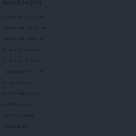
handlowych
Biedronka
Brzezna
Biedronka
Brzeźnio
Castorama Warszawa
Biedronka
Brzostek
Biedronka
Brzoza
Leroy Merlin Warszawa
Biedronka
Brzozów
Leroy Merlin Wrocław
Biedronka
Buczkowice
Biedronka
Budzów
Castorama Wrocław
Biedronka
Budzyń
Castorama Rzeszów
Biedronka
Buk
Biedronka
Bukowno
Leroy Merlin Rzeszów
Biedronka
Bulowice
Action Szczecin
Biedronka
Busko-Zdrój
Biedronka
Bychawa
PEPCO Warszawa
Biedronka
Byczyna
PEPCO Kraków
Biedronka
Bydgoszcz
Biedronka
Bystrzyca Górna
Dealz Warszawa
Biedronka
Bystrzyca Kłodzka
Dealz Gdańsk
Biedronka
Bytom
Biedronka
Bytom Odrzański