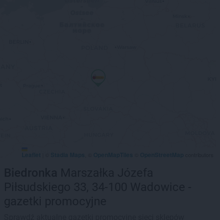
Leaflet
Stadia Maps
OpenMapTiles
OpenStreetMap
|
©
, ©
©
contributors
Biedronka
Marszałka Józefa
Piłsudskiego 33, 34-100 Wadowice -
gazetki promocyjne
Sprawdź aktualne gazetki promocyjne sieci sklepów