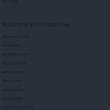
OBI Lublin
Biedronka
Bytów
Biedronka
Cegłów
Biedronka
Charzyno
Popularne sieci handlowe
Biedronka
Chechło
Biedronka
Chęciny
Biedronka gazetka
Biedronka
Chełm
Biedronka
Chełmek
Lidl gazetka
Biedronka
Chełmno
Kaufland gazetka
Biedronka
Chełmża
Biedronka
Chmielnik
PEPCO gazetka
Biedronka
Chmielów
Netto gazetka
Biedronka
Choceń
Biedronka
Chocianów
Dino gazetka
Biedronka
Chocianowice
Action gazetka
Biedronka
Chociwel
Biedronka
Choczewo
ALDI gazetka
Biedronka
Chodecz
ROSSMANN gazetka
Biedronka
Chodel