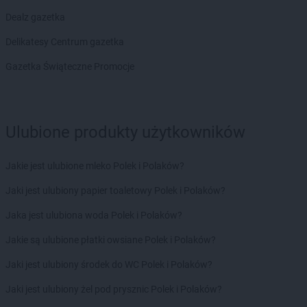
Biedronka
Chodzież
Dealz gazetka
Biedronka
Chojna
Delikatesy Centrum gazetka
Biedronka
Chojnice
Biedronka
Chojnów
Gazetka Świąteczne Promocje
Biedronka
Choroszcz
Biedronka
Chorzele
Biedronka
Chorzów
Ulubione produkty użytkowników
Biedronka
Choszczno
Biedronka
Chotomów
Biedronka
Chróścice
Jakie jest ulubione mleko Polek i Polaków?
Biedronka
Chrzanów
Jaki jest ulubiony papier toaletowy Polek i Polaków?
Biedronka
Chrząstowice
Biedronka
Chwaszczyno
Jaka jest ulubiona woda Polek i Polaków?
Biedronka
Chybie
Jakie są ulubione płatki owsiane Polek i Polaków?
Biedronka
Cianowice Duże
Biedronka
Ciążeń
Jaki jest ulubiony środek do WC Polek i Polaków?
Biedronka
Ciechanów
Jaki jest ulubiony żel pod prysznic Polek i Polaków?
Biedronka
Ciechanowiec