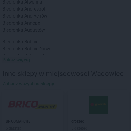
Biedronka
Alwernia
Biedronka
Andrespol
Biedronka
Andrychów
Biedronka
Annopol
Biedronka
Augustów
Biedronka
Babice
Biedronka
Babice Nowe
Biedronka
Babimost
Pokaż więcej
Biedronka
Baborów
Biedronka
Banie
Inne sklepy w miejscowości Wadowice
Biedronka
Banie Mazurskie
Biedronka
Zobacz wszystkie sklepy
Banino
Biedronka
Baniocha
Biedronka
Baranowo
Biedronka
Barciany
Biedronka
Barcin
Biedronka
Barczewo
BRICOMARCHE
groszek
Biedronka
Bardo
6 gazetek
5 gazetek