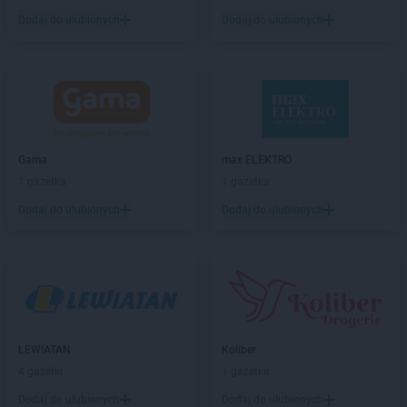
Biedronka
Barlinek
Dodaj do ulubionych
Dodaj do ulubionych
Biedronka
Bartoszyce
Biedronka
Barwice
Biedronka
Będzin
Biedronka
Bełchatów
Biedronka
Bełżyce
Biedronka
Bestwina
Biedronka
Bezrzecze
Gama
max ELEKTRO
Biedronka
Biała
1 gazetka
1 gazetka
Biedronka
Biała Parcela
Dodaj do ulubionych
Dodaj do ulubionych
Biedronka
Biała Piska
Biedronka
Biała Podlaska
Biedronka
Biała Rawska
Biedronka
Białe Błota
Biedronka
Białka
Biedronka
Białka Tatrzańska
LEWIATAN
Koliber
Biedronka
Białobrzegi
4 gazetki
1 gazetka
Biedronka
Białogard
Biedronka
Biały Bór
Dodaj do ulubionych
Dodaj do ulubionych