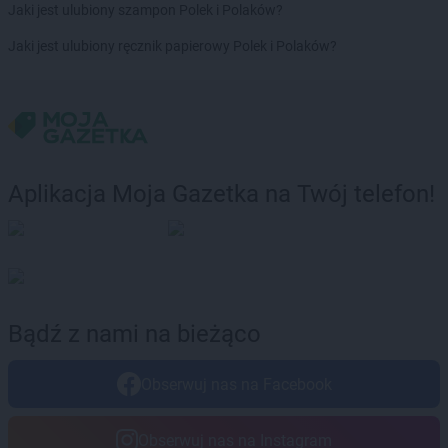
Biedronka
Ciechocinek
Jaki jest ulubiony szampon Polek i Polaków?
Biedronka
Cieplewo
Jaki jest ulubiony ręcznik papierowy Polek i Polaków?
Biedronka
Cieszanów
Biedronka
Cieszyn
Biedronka
Cybinka
Biedronka
Cynków
Biedronka
Czajęcice
Biedronka
Czaniec
Aplikacja Moja Gazetka na Twój telefon!
Biedronka
Czaplinek
Biedronka
Czapury
Biedronka
Czarna
Biedronka
Czarna Białostocka
Biedronka
Czarna Dąbrówka
Biedronka
Czarna Woda
Bądź z nami na bieżąco
Biedronka
Czarne
Biedronka
Czarnków
Obserwuj nas na Facebook
Biedronka
Czarny Dunajec
Biedronka
Czchów
Biedronka
Czechowice-Dziedzice
Obserwuj nas na Instagram