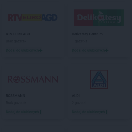
Biedronka
Błonie
Biedronka
Bobolice
Biedronka
Bobowa
Biedronka
Bobrowiec
Biedronka
RTV EURO AGD
Bobrowniki
Delikatesy Centrum
Biedronka
Brak gazetek
Bochnia
1 gazetka
Biedronka
Bochotnica
Dodaj do ulubionych
Dodaj do ulubionych
Biedronka
Bochotnica-Kolonia
Biedronka
Bodzentyn
Biedronka
Bogacica
Biedronka
Bogatynia
Biedronka
Boguchwała
Biedronka
Boguszów-Gorce
ROSSMANN
ALDI
Biedronka
Bojano
Brak gazetek
2 gazetki
Biedronka
Bolesławice
Biedronka
Dodaj do ulubionych
Bolesławiec
Dodaj do ulubionych
Biedronka
Bolków
Biedronka
Bolszewo