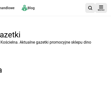
 handlowe
Blog
MENU
azetki
 Kościelna. Aktualne gazetki promocyjne sklepu dino
a