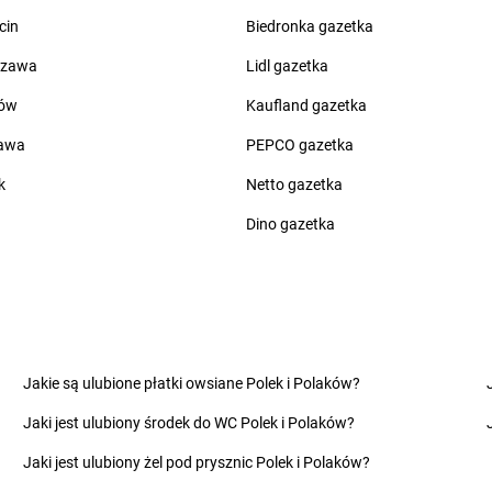
dino
Borek Wielkopolski
dino
Brzeg
cin
Biedronka gazetka
dino
Borkowo
dino
Brześć 
dino
Borne Sulinowo
dino
Brzesz
szawa
Lidl gazetka
dino
Boronów
dino
Brzezin
ów
Kaufland gazetka
dino
Boroszów
dino
Brzeźni
zawa
PEPCO gazetka
dino
Chrząstowice
dino
Cieszy
k
Netto gazetka
dino
Chrząstowo
dino
Cieszy
dino
Chrzypsko Wielkie
dino
Cisek
Dino gazetka
dino
Chudoba
dino
Cisew
dino
Chwalęcice
dino
Cmolas
dino
Chwałkowo Kościelne
dino
Cybink
dino
Chybie
dino
Cychry
dino
Chynów
dino
Czajkó
ki
dino
Ciachcin
dino
Czaplin
Jakie są ulubione płatki owsiane Polek i Polaków?
dino
Ciążeń
dino
Czapur
Jaki jest ulubiony środek do WC Polek i Polaków?
dino
Ciechanowiec
dino
Czarna
dino
Ciechocin
dino
Czarna
Jaki jest ulubiony żel pod prysznic Polek i Polaków?
dino
Ciechocinek
dino
Czarnk