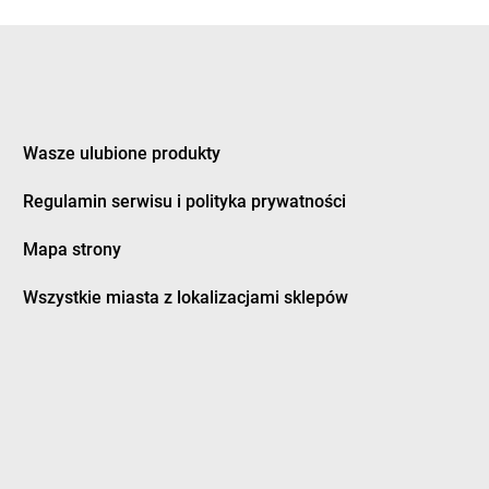
cin
dino
Czerwonka Szlachecka
yły
dino
Częstochowa
Bór
dino
Człopa
as
dino
Człuchów
dino
Czyczkowy
y
Wasze ulubione produkty
ice-Dziedzice
Regulamin serwisu i polityka prywatności
Mapa strony
owo
dino
Dygowo
Wszystkie miasta z lokalizacjami sklepów
o
dino
Dziadowa Kłoda
ów
dino
Działki Suskowolskie
o
dino
Działyń
i Młyn
dino
Dzierzgoń
o Pomorskie
dino
Dzierzgowo
dino
Dzierzkowice-Rynek
nko
dino
Dzierżoniów