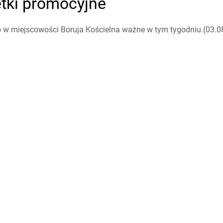
etki promocyjne
 w miejscowości Boruja Kościelna ważne w tym tygodniu (03.08 