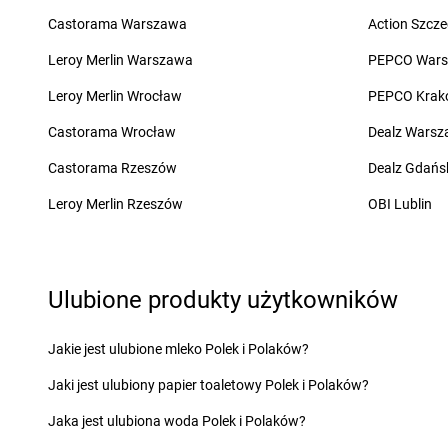
dino
Bestwina
dino
Błędów
Castorama Warszawa
Action Szcze
dino
Biadki
dino
Bledzew
dino
Biała
dino
Blizno
Leroy Merlin Warszawa
PEPCO War
dino
Biała Parcela
dino
Bliżyn
Leroy Merlin Wrocław
PEPCO Krak
dino
Biała Rawska
dino
Bobolice
Castorama Wrocław
Dealz Wars
dino
Cedynia
dino
Chobienia
Castorama Rzeszów
Dealz Gdańs
dino
Cekanowo
dino
Chobienice
dino
Cekcyn
dino
Choceń
Leroy Merlin Rzeszów
OBI Lublin
dino
Ceków
dino
Chocianów
dino
Cerekwica
dino
Chocicza
dino
Cerkwica
dino
Chociwel
dino
Cewice
dino
Chocz
Ulubione produkty użytkowników
dino
Chachalnia
dino
Chodel
dino
Chalin
dino
Chodkowo-Dział
Jakie jest ulubione mleko Polek i Polaków?
dino
Chałupki
dino
Chodzież
Jaki jest ulubiony papier toaletowy Polek i Polaków?
dino
Charbrowo
dino
Chojna
dino
Charzyno
dino
Chojnice
Jaka jest ulubiona woda Polek i Polaków?
dino
Chąśno
dino
Chojno