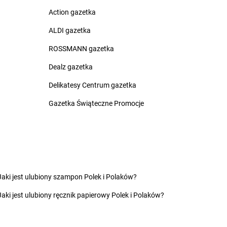
dino
Bytom Odrzański
Action gazetka
Kujawski
dino
Bytoń
cze
dino
Bytyń
ALDI gazetka
y
ROSSMANN gazetka
o
Dealz gazetka
n
dino
Czekanów
Delikatesy Centrum gazetka
ny
dino
Czempiń
dino
Czermin
Gazetka Świąteczne Promocje
dino
Czernica
dino
Czerniejewo
a
dino
Czerniewice
dino
Czernina
w
dino
Czersk
ek
dino
Czerwieńsk
Jaki jest ulubiony szampon Polek i Polaków?
y
dino
Czerwin
Jaki jest ulubiony ręcznik papierowy Polek i Polaków?
 Dąbrówka
dino
Czerwińsk nad Wisłą
 Woda
dino
Czerwionka-Leszczyny
ów
dino
Czerwona Woda