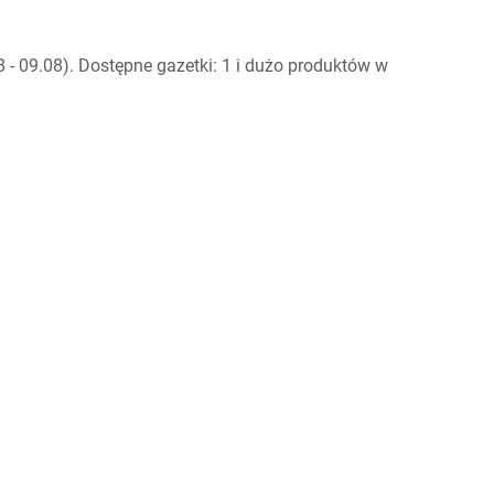
- 09.08). Dostępne gazetki: 1 i dużo produktów w