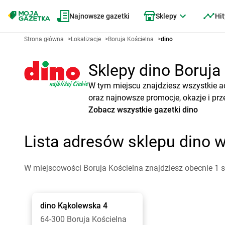
Najnowsze gazetki
Sklepy
Hit
Strona główna
>
Lokalizacje
>
Boruja Kościelna
>
dino
Sklepy dino Boruja 
W tym miejscu znajdziesz wszystkie ad
oraz najnowsze promocje, okazje i prz
Zobacz wszystkie gazetki dino
Lista adresów sklepu dino 
W miejscowości Boruja Kościelna znajdziesz obecnie 1 s
dino
Kąkolewska 4
64-300 Boruja Kościelna