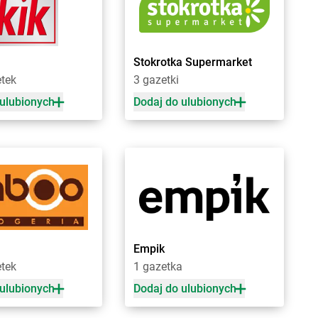
rnotrzew
Chorten
Czosnów
rnów
Chorten
Czyczkowy
rny Bór
Chorten
Czyże
chowice-Dziedzice
Chorten
Czyżew
Stokrotka Supermarket
rnice Borowe
etek
3 gazetki
zdowo
Chorten
Działki
 ulubionych
Dodaj do ulubionych
ęck
Chorten
Dziechciniec
inia
Chorten
Dzięcielec
ewica
Chorten
Dzierlin
onówko
Chorten
Dzierzgów
ycim
Chorten
Dzierżoniów
iny
Chorten
Dziewin
ów
zki
Empik
cza Mała
etek
1 gazetka
ałdowo
 ulubionych
Dodaj do ulubionych