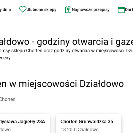
y dnia
Ulubione sklepy
Najnowsze przepisy
Dni
ałdowo - godziny otwarcia i gaz
dresy sklepu Chorten oraz godziny otwarcia w miejscowości Dzi
eceny.
ten w miejscowości Działdowo
Chorten.
dysława Jagiełły 23A
Chorten
Grunwaldzka 35
łdowo
13-200 Działdowo