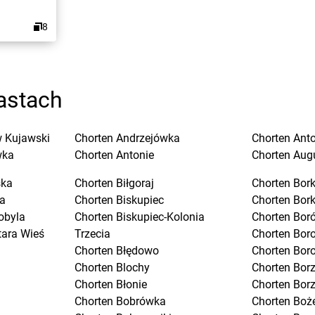
8
astach
 Kujawski
Chorten
Andrzejówka
Chorten
Ant
wka
Chorten
Antonie
Chorten
Aug
ska
Chorten
Biłgoraj
Chorten
Bork
a
Chorten
Biskupiec
Chorten
Bor
obyla
Chorten
Biskupiec-Kolonia
Chorten
Boró
tara Wieś
Trzecia
Chorten
Bor
Chorten
Błędowo
Chorten
Bor
Chorten
Blochy
Chorten
Bor
Chorten
Błonie
Chorten
Bor
Chorten
Bobrówka
Chorten
Boż