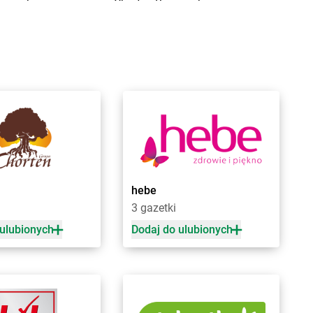
ciejówka
Chorten
Brzozówka
mki
Chorten
Budki Piaseckie
niewo
Chorten
Budy Barcząckie
ńsk
Chorten
Budziska
nna
Chorten
Bugaj
chów
Chorten
Buk
ce
Chorten
Bukowiec
k
Chorten
Bukowina
ńczany
Chorten
Burkat
niewice
Chorten
Burzyn
nowo
Chorten
Bydgoszcz
ki Stare
Chorten
Bytom
hebe
sy
Chorten
Bytów
3 gazetki
 ulubionych
Dodaj do ulubionych
ple
Chorten
Czerniewice
rna
Chorten
Czernikowo
na Białostocka
Chorten
Czerwieńsk
rna Wieś Kościelna
Chorten
Częstochowa
rnków
Chorten
Człuchów