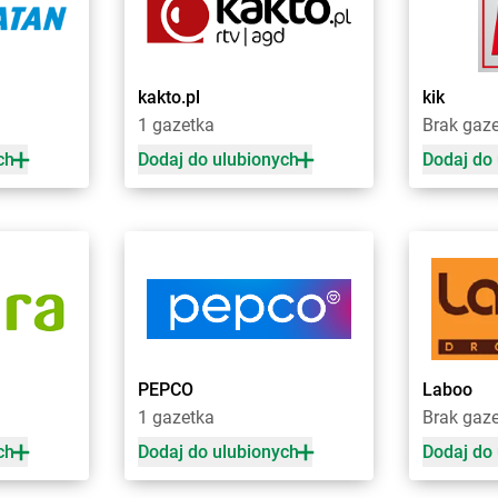
 Drugie
Chorten
Cierno-Żabieniec
Chorten
Cza
Chorten
Cieszyn
Chorten
Cza
Chorten
Cisewie
Chorten
Cza
Chorten
Cyców-Kolonia Druga
Chorten
Cze
kakto.pl
kik
o
Chorten
Czadrów
Chorten
Cze
1 gazetka
Brak gaz
Chorten
Dobry Las
Chorten
Dro
ch
Dodaj do ulubionych
Dodaj do
Chorten
Dobrzyniewo Duże
Chorten
Drw
Chorten
Dobrzyniewo Fabryczne
Chorten
Drw
Chorten
Dokudów Drugi
Chorten
Drz
Chorten
Dolistowo Nowe
Chorten
Drz
Chorten
Dolna Grupa
Chorten
Drz
Chorten
Domaniew
Chorten
Dub
Chorten
Dopiewo
Chorten
Dub
elna
Chorten
Drawsko Pomorskie
Chorten
Duc
PEPCO
Laboo
Chorten
Drążdżewo
Chorten
Dul
1 gazetka
Brak gaz
Chorten
Drohiczyn
Chorten
Dzi
ch
Dodaj do ulubionych
Dodaj do
Chorten
Elżbietów