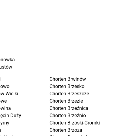
onówka
ustów
i
Chorten
Brwinów
kowo
Chorten
Brzesko
w Wielki
Chorten
Brzeszcze
owe
Chorten
Brzezie
owina
Chorten
Brzeźnica
zęcin Duży
Chorten
Brzeźnio
zymy
Chorten
Brzóski-Gromki
e
Chorten
Brzoza