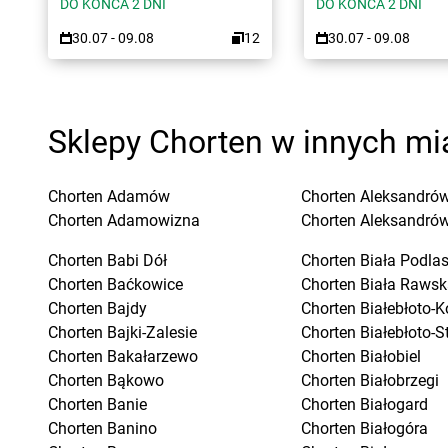
DO KOŃCA 2 DNI
DO KOŃCA 2 DNI
30.07 - 09.08
12
30.07 - 09.08
Sklepy Chorten w innych mi
Chorten
Adamów
Chorten
Aleksandrów
Chorten
Adamowizna
Chorten
Aleksandró
Chorten
Babi Dół
Chorten
Biała Podla
Chorten
Baćkowice
Chorten
Biała Rawsk
Chorten
Bajdy
Chorten
Białebłoto-K
Chorten
Bajki-Zalesie
Chorten
Białebłoto-S
Chorten
Bakałarzewo
Chorten
Białobiel
Chorten
Bąkowo
Chorten
Białobrzegi
Chorten
Banie
Chorten
Białogard
Chorten
Banino
Chorten
Białogóra