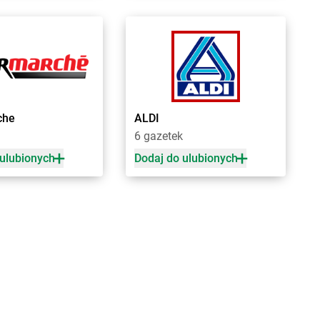
tomin
Chorten
Grodzisk Wielkopolski
idlino
Chorten
Grójec
orowo
Chorten
Gronowo Górne
 Lipiński
Chorten
Grudziądz
bowiec
Chorten
Grupa
che
ALDI
bowo
Chorten
Gruszki
6 gazetek
dy
Chorten
Gryfice
dy-Woniecko
Chorten
Gryfino
 ulubionych
Dodaj do ulubionych
jewo
Chorten
Grzebowilk
nowo
Chorten
Grzybowo
zówka
Chorten
Grzymkowice
dek
Chorten
Gulczewo
dzisk Mazowiecki
Chorten
Guźnia
bieszów
d
zlew