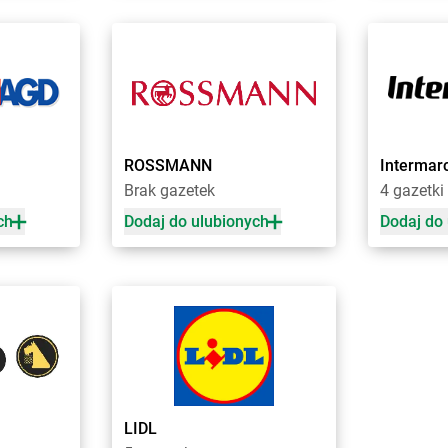
Chorten
Franciszków
Chorten
Golub-Dobrzyń
Chorten
Gos
Chorten
Gołubie
Chorten
Gow
Chorten
Gomulin
Chorten
Gow
Chorten
Goniądz
Chorten
Gózd
Chorten
Górki
Chorten
Gra
ROSSMANN
Intermar
Chorten
Górki Borze
Chorten
Gra
Brak gazetek
4 gazetki
Chorten
Górki Zagajne
Chorten
Grą
Chorten
Gorlice
Chorten
Grą
ch
Dodaj do ulubionych
Dodaj do
Chorten
Górowo Iławeckie
Chorten
Gra
Chorten
Gorzkowiczki
Chorten
Gra
Chorten
Gorzów Wielkopolski
Chorten
Grę
e
Chorten
Gościeszowice
Chorten
Gró
Chorten
Gościno
Chorten
Gro
Chorten
Hopowo
Chorten
Hru
ubański
Chorten
Horodyszcze
Chorten
Hru
Chorten
LIDL
Horyszów Polski
Chorten
Hus