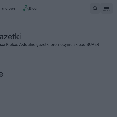
 handlowe
Blog
MENU
azetki
i Kielce. Aktualne gazetki promocyjne sklepu SUPER-
e