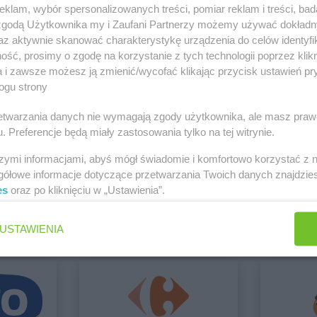
klam, wybór spersonalizowanych treści, pomiar reklam i treści, bad
 zgodą Użytkownika my i Zaufani Partnerzy możemy używać dokład
 Kielce
az aktywnie skanować charakterystykę urządzenia do celów identyfi
Zobacz wszystkie sklepy
ść, prosimy o zgodę na korzystanie z tych technologii poprzez klikn
ołęka
a i zawsze możesz ją zmienić/wycofać klikając przycisk ustawień pr
ogu strony
rzetwarzania danych nie wymagają zgody użytkownika, ale masz praw
szów
. Preferencje będą miały zastosowania tylko na tej witrynie.
ecin
szymi informacjami, abyś mógł świadomie i komfortowo korzystać z
ket
BLU
BRICOM
gółowe informacje dotyczące przetwarzania Twoich danych znajdzi
es
oraz po kliknięciu w „Ustawienia”.
Brak gazetek
6 gazetek
ław
ch
Dodaj do ulubionych
Dodaj do
USTAWIENIA
opane
SUPER-PHARM
Zawada