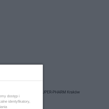
RM
Koszalin
SUPER-PHARM
Kraków
emy dostęp i
lne identyfikatory,
iania