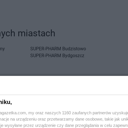
ych miastach
any
SUPER-PHARM
Budzistowo
SUPER-PHARM
Bydgoszcz
ice
SUPER-PHARM
Gorzów
a
Wielkopolski
niku,
wice
SUPER-PHARM
Kielce
SUPER-PHA
jagazetka.com, my oraz naszych 1160 zaufanych partnerów uzyskuj
cje na urządzeniu oraz przetwarzamy dane osobowe, takie jak unika
in
je wysyłane przez urządzenie czy dane przeglądania w celu zapewn