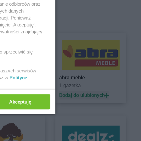
anie odbiorców oraz
nych danych
kacji. Ponieważ
ięcie „Akceptuję”.
ywatności znajdujący
o sprzeciwić się
 naszych serwisów
ARCHE
abra meble
esz w
Polityce
1 gazetka
 ulubionych
Dodaj do ulubionych
Akceptuję