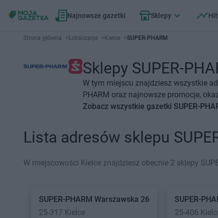
Najnowsze gazetki
Sklepy
Hit
Strona główna
>
Lokalizacje
>
Kielce
>
SUPER-PHARM
Sklepy SUPER-PHARM
W tym miejscu znajdziesz wszystkie a
PHARM oraz najnowsze promocje, okazj
Zobacz wszystkie gazetki SUPER-PH
Lista adresów sklepu SUPE
W miejscowości Kielce znajdziesz obecnie 2 sklepy SU
SUPER-PHARM
Warszawska 26
SUPER-PH
25-317 Kielce
25-406 Kielc