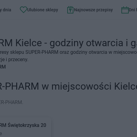
y dnia
Ulubione sklepy
Najnowsze przepisy
Dni
 Kielce - godziny otwarcia i g
dresy sklepu SUPER-PHARM oraz godziny otwarcia w miejscowośc
e i przeceny.
ARM
R-PHARM w miejscowości Kielc
PER-PHARM.
ARM
Świętokrzyska 20
e