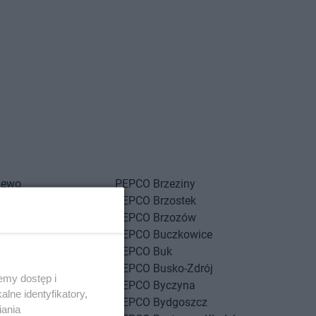
iewo
PEPCO
Brzeziny
sk
PEPCO
Brzostek
kowice
PEPCO
Brzozów
na
PEPCO
Buczkowice
nica
PEPCO
Buk
y
PEPCO
Busko-Zdrój
emy dostęp i
nów
PEPCO
Byczyna
lne identyfikatory,
g
PEPCO
Bydgoszcz
iania