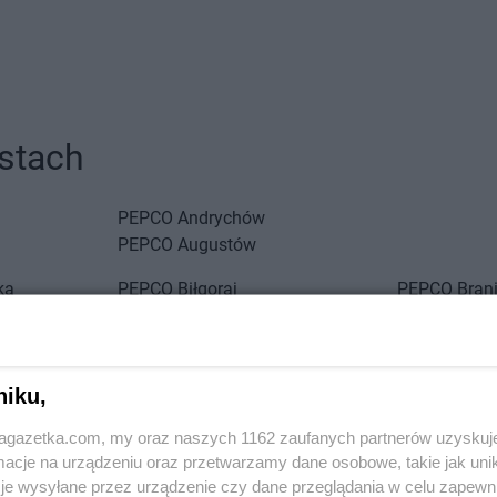
stach
PEPCO
Andrychów
PEPCO
Augustów
ka
PEPCO
Biłgoraj
PEPCO
Bran
PEPCO
Biskupiec
PEPCO
Brań
PEPCO
Blachownia
PEPCO
Brat
PEPCO
Błonie
PEPCO
Bren
niku,
PEPCO
Bobolice
PEPCO
Brod
PEPCO
Bobowa
PEPCO
Brus
jagazetka.com, my oraz naszych 1162 zaufanych partnerów uzyskuj
PEPCO
Bochnia
PEPCO
Brwi
cje na urządzeniu oraz przetwarzamy dane osobowe, takie jak unika
ławskie
PEPCO
Bogatynia
PEPCO
Brze
je wysyłane przez urządzenie czy dane przeglądania w celu zapewn