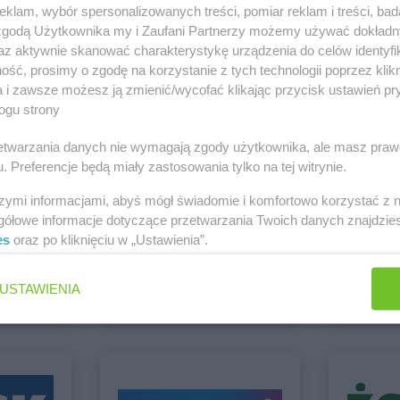
PEPCO
Boguszów-Gorce
PEPCO
Brze
klam, wybór spersonalizowanych treści, pomiar reklam i treści, bad
PEPCO
Bolesławiec
PEPCO
Brze
 zgodą Użytkownika my i Zaufani Partnerzy możemy używać dokład
PEPCO
Bolszewo
PEPCO
Brze
az aktywnie skanować charakterystykę urządzenia do celów identyfi
PEPCO
Borek Wielkopolski
PEPCO
Brze
i Rawicz
ść, prosimy o zgodę na korzystanie z tych technologii poprzez klikn
Zobacz wszystkie sklepy
a i zawsze możesz ją zmienić/wycofać klikając przycisk ustawień pr
PEPCO
Ciechanów
PEPCO
Czar
ogu strony
PEPCO
Ciechocinek
PEPCO
Czc
PEPCO
Cieszyn
PEPCO
Czec
rzetwarzania danych nie wymagają zgody użytkownika, ale masz praw
. Preferencje będą miały zastosowania tylko na tej witrynie.
PEPCO
Czaplinek
PEPCO
Czel
PEPCO
Czarna
PEPCO
Czer
szymi informacjami, abyś mógł świadomie i komfortowo korzystać z
PEPCO
Czarna Białostocka
PEPCO
Czer
gółowe informacje dotyczące przetwarzania Twoich danych znajdzi
o
PEPCO
Czarnków
PEPCO
Czer
es
oraz po kliknięciu w „Ustawienia”.
groszek
hebe
5 gazetek
3 gazetki
kowe
PEPCO
Dębowa
PEPCO
Draw
USTAWIENIA
PEPCO
Debrzno
PEPCO
Drez
ch
Dodaj do ulubionych
Dodaj do
PEPCO
Dobczyce
PEPCO
Drob
PEPCO
Dobra
PEPCO
Drze
PEPCO
Dobre Miasto
PEPCO
Dusz