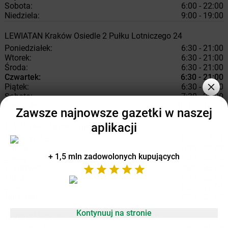
Sobota:
6:00 - 22:00
Niedziela:
9:00 - 19:00
LEWIATAN
Kraków
Osiedle 2 Pułku Lotniczego 24
Poniedziałek:
6:30 - 21:00
Wtorek:
6:30 - 21:00
Środa:
6:30 - 21:00
Czwartek:
6:30 - 21:00
Piątek:
6:30 - 21:00
Sobota:
7:30 - 20:00
Niedziela:
10:00 - 18:00
Zawsze najnowsze gazetki w naszej
aplikacji
LEWIATAN
Kraków
Bajeczna 6
Poniedziałek:
6:30 - 22:00
Wtorek:
6:30 - 22:00
+ 1,5 mln zadowolonych kupujących
Środa:
6:30 - 22:00
Czwartek:
6:30 - 22:00
Piątek:
6:30 - 22:00
Sobota:
6:30 - 22:00
Niedziela:
8:00 - 20:00
Kontynuuj na stronie
LEWIATAN
Kraków
Osiedle Kombatantów 9