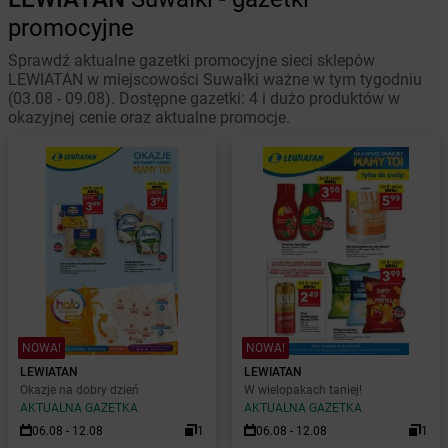
promocyjne
Sprawdź aktualne gazetki promocyjne sieci sklepów
LEWIATAN w miejscowości Suwałki ważne w tym tygodniu
(03.08 - 09.08). Dostępne gazetki: 4 i dużo produktów w
okazyjnej cenie oraz aktualne promocje.
NOWA!
NOWA!
LEWIATAN
LEWIATAN
Okazje na dobry dzień
W wielopakach taniej!
AKTUALNA GAZETKA
AKTUALNA GAZETKA
06.08 - 12.08
1
06.08 - 12.08
1