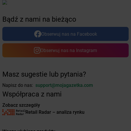
LEWIATAN
Czechowice-Dziedzice
LEWIATAN
Czeczewo
LEWIATAN
Czeladź
Bądź z nami na bieżąco
LEWIATAN
Czempiń
LEWIATAN
Czermin
Obserwuj nas na Facebook
LEWIATAN
Czerna
LEWIATAN
Czernichów
Obserwuj nas na Instagram
LEWIATAN
Czerniewice
LEWIATAN
Czernikowo
LEWIATAN
Czersk
Masz sugestie lub pytania?
LEWIATAN
Czerwińsk nad Wisłą
LEWIATAN
Czerwionka-Leszczyny
Napisz do nas:
support@mojagazetka.com
LEWIATAN
Czerwona Wola
Współpraca z nami
LEWIATAN
Czerwone
LEWIATAN
Czerwonka
Zobacz szczegóły
LEWIATAN
Częstochowa
Retail Radar – analiza rynku
LEWIATAN
Człuchów
LEWIATAN
Czółna
LEWIATAN
Czuryły