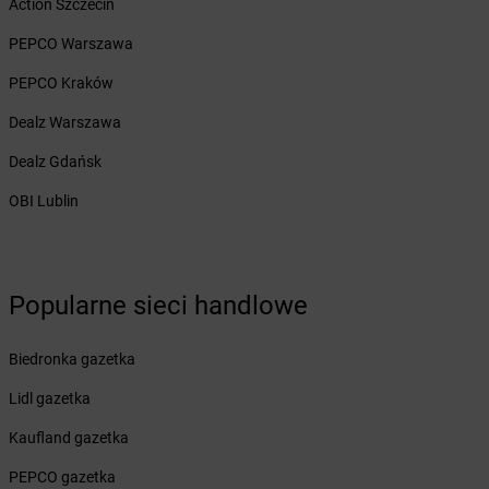
Action Szczecin
LEWIATAN
Bystrzyca Stara
PEPCO Warszawa
LEWIATAN
Byszewo
LEWIATAN
Bytom
PEPCO Kraków
LEWIATAN
Bytoń
Dealz Warszawa
LEWIATAN
Cekcyn
Dealz Gdańsk
LEWIATAN
Cerkwica
LEWIATAN
Cewków
OBI Lublin
LEWIATAN
Chechło
LEWIATAN
Chełm
LEWIATAN
Chełm Śląski
Popularne sieci handlowe
LEWIATAN
Chełmiec
LEWIATAN
Chlewiska
LEWIATAN
Chmielek
Biedronka gazetka
LEWIATAN
Chmielno
Lidl gazetka
LEWIATAN
Choceń
LEWIATAN
Chochołów
Kaufland gazetka
LEWIATAN
Chocianów
PEPCO gazetka
LEWIATAN
Chodecz