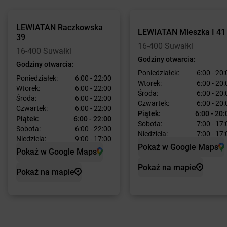
LEWIATAN
Raczkowska
LEWIATAN
Mieszka I 41
39
16-400 Suwałki
16-400 Suwałki
Godziny otwarcia:
Godziny otwarcia:
Poniedziałek:
6:00 - 20:
Poniedziałek:
6:00 - 22:00
Wtorek:
6:00 - 20:
Wtorek:
6:00 - 22:00
Środa:
6:00 - 20:
Środa:
6:00 - 22:00
Czwartek:
6:00 - 20:
Czwartek:
6:00 - 22:00
Piątek:
6:00 - 20:
Piątek:
6:00 - 22:00
Sobota:
7:00 - 17:
Sobota:
6:00 - 22:00
Niedziela:
7:00 - 17:
Niedziela:
9:00 - 17:00
Pokaż w Google Maps
Pokaż w Google Maps
Pokaż na mapie
Pokaż na mapie