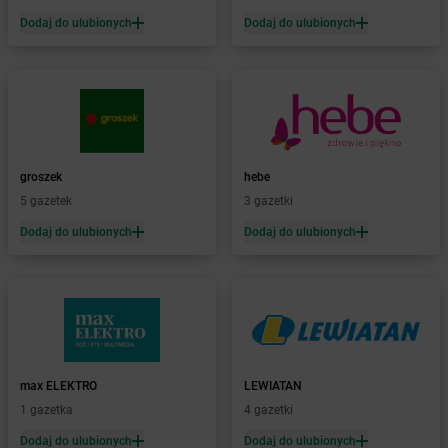
LEWIATAN
Biała Druga
Dodaj do ulubionych
Dodaj do ulubionych
LEWIATAN
Biała Piska
LEWIATAN
Biała Podlaska
LEWIATAN
Białaczów
LEWIATAN
Białka Tatrzańska
LEWIATAN
Białobłocie
LEWIATAN
Białobrzegi
groszek
hebe
LEWIATAN
Białogóra
5 gazetek
3 gazetki
LEWIATAN
Białopole
Dodaj do ulubionych
Dodaj do ulubionych
LEWIATAN
Biały Bór
LEWIATAN
Biały Kościół
LEWIATAN
Białystok
LEWIATAN
Bielkówko
LEWIATAN
Bielsk
LEWIATAN
Bielsko-Biała
LEWIATAN
Bieńkowice
max ELEKTRO
LEWIATAN
LEWIATAN
Bierawa
1 gazetka
4 gazetki
LEWIATAN
Biernatki
Dodaj do ulubionych
Dodaj do ulubionych