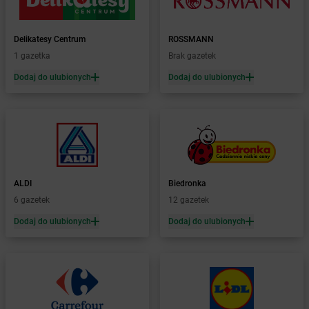
LEWIATAN
Brożec
LEWIATAN
Brudzeń Duży
LEWIATAN
Brudzew
Delikatesy Centrum
ROSSMANN
LEWIATAN
Brudzowice
1 gazetka
Brak gazetek
LEWIATAN
Brusy
Dodaj do ulubionych
Dodaj do ulubionych
LEWIATAN
Brwilno
LEWIATAN
Brzeg
LEWIATAN
Brzemiona
LEWIATAN
Brześć Kujawski
LEWIATAN
Brzesko
LEWIATAN
Brzeziny
ALDI
Biedronka
LEWIATAN
Brzeziny-Kolonia
6 gazetek
12 gazetek
LEWIATAN
Brzeźnica
LEWIATAN
Brzeźno
Dodaj do ulubionych
Dodaj do ulubionych
LEWIATAN
Brzostowiec
LEWIATAN
Brzozie
LEWIATAN
Brzozów Stary
LEWIATAN
Brzozowica Duża
LEWIATAN
Brzyszów