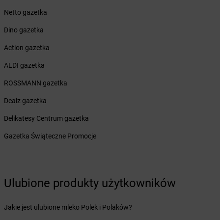
LEWIATAN
Chodów
Netto gazetka
LEWIATAN
Chodzież
Dino gazetka
LEWIATAN
Choiny
LEWIATAN
Chojnów
Action gazetka
LEWIATAN
Chorzele
ALDI gazetka
LEWIATAN
Chorzenice
LEWIATAN
Chorzów
ROSSMANN gazetka
LEWIATAN
Choszczno
Dealz gazetka
LEWIATAN
Chroberz
LEWIATAN
Chromin
Delikatesy Centrum gazetka
LEWIATAN
Chróścice
Gazetka Świąteczne Promocje
LEWIATAN
Chrośla
LEWIATAN
Chrostkowo
LEWIATAN
Chrzanów
LEWIATAN
Chrzęsne
Ulubione produkty użytkowników
LEWIATAN
Chybie
LEWIATAN
Ciachcin Nowy
Jakie jest ulubione mleko Polek i Polaków?
LEWIATAN
Ciche