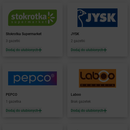
LEWIATAN
Bochnia
LEWIATAN
Bodzanów
LEWIATAN
Bodzechów
LEWIATAN
Bodzentyn
LEWIATAN
Bogumiłowice
Stokrotka Supermarket
JYSK
LEWIATAN
Bojano
3 gazetki
2 gazetki
LEWIATAN
Bojszowy
Dodaj do ulubionych
Dodaj do ulubionych
LEWIATAN
Bolechowice
LEWIATAN
Bolesław
LEWIATAN
Bolesławiec
LEWIATAN
Bolestraszyce
LEWIATAN
Boleszkowice
LEWIATAN
Bolków
LEWIATAN
Bolszewo
PEPCO
Laboo
LEWIATAN
Bondyrz
1 gazetka
Brak gazetek
LEWIATAN
Borki
Dodaj do ulubionych
Dodaj do ulubionych
LEWIATAN
Borki Wielkie
LEWIATAN
Boronów
LEWIATAN
Borowa