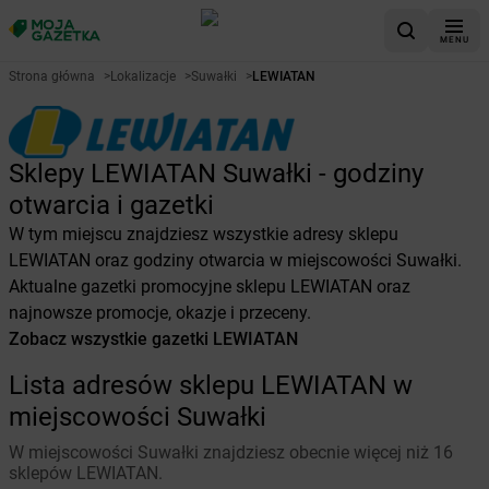
MENU
Strona główna
>
Lokalizacje
>
Suwałki
>
LEWIATAN
Sklepy LEWIATAN Suwałki - godziny
otwarcia i gazetki
W tym miejscu znajdziesz wszystkie adresy sklepu
LEWIATAN oraz godziny otwarcia w miejscowości Suwałki.
Aktualne gazetki promocyjne sklepu LEWIATAN oraz
najnowsze promocje, okazje i przeceny.
Zobacz wszystkie gazetki LEWIATAN
Lista adresów sklepu LEWIATAN w
miejscowości Suwałki
W miejscowości Suwałki znajdziesz obecnie więcej niż 16
sklepów LEWIATAN.