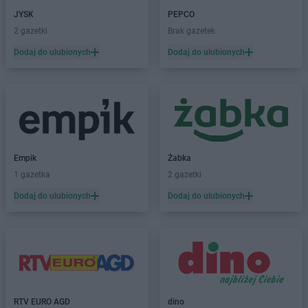
PEPCO
JYSK
Bytom
PEPCO
PEPCO
2 gazetki
Bytom Odrzański
Brak gazetek
PEPCO
Bytów
Dodaj do ulubionych
Dodaj do ulubionych
PEPCO
Celestynów
PEPCO
Chełm
PEPCO
Chełmno
PEPCO
Chmielnik
PEPCO
Chocianów
PEPCO
Chodzież
Empik
Żabka
PEPCO
Chojna
1 gazetka
2 gazetki
PEPCO
Chojnice
Dodaj do ulubionych
Dodaj do ulubionych
PEPCO
Chojnów
PEPCO
Choroszcz
PEPCO
Chorzów
PEPCO
Choszczno
PEPCO
Chrzanów
PEPCO
Chwaszczyno
RTV EURO AGD
dino
PEPCO
Ciechanów