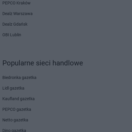
PEPCO
Duszniki-Zdrój
PEPCO Kraków
PEPCO
Dynów
Dealz Warszawa
PEPCO
Działdowo
PEPCO
Działoszyn
Dealz Gdańsk
PEPCO
Dzierzgoń
OBI Lublin
PEPCO
Dzierżoniów
PEPCO
Elbląg
PEPCO
Ełk
Popularne sieci handlowe
PEPCO
Garwolin
PEPCO
Gaszowice
Biedronka gazetka
PEPCO
Gdańsk
Lidl gazetka
PEPCO
Gdów
PEPCO
Gdynia
Kaufland gazetka
PEPCO
Giżycko
PEPCO gazetka
PEPCO
Gliwice
PEPCO
Głogów
Netto gazetka
PEPCO
Głogów Małopolski
Dino gazetka
PEPCO
Głogówek