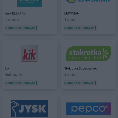
PEPCO
Bratkowice
PEPCO
Brenna
max ELEKTRO
LEWIATAN
PEPCO
Brodnica
1 gazetka
4 gazetki
PEPCO
Brusy
Dodaj do ulubionych
Dodaj do ulubionych
PEPCO
Brwinów
PEPCO
Brzeg
PEPCO
Brzeg Dolny
PEPCO
Brześć Kujawski
PEPCO
Brzesko
PEPCO
Brzeszcze
PEPCO
Brzeziny
kik
Stokrotka Supermarket
PEPCO
Brzostek
Brak gazetek
3 gazetki
PEPCO
Brzozów
Dodaj do ulubionych
Dodaj do ulubionych
PEPCO
Buczkowice
PEPCO
Buk
PEPCO
Busko-Zdrój
PEPCO
Byczyna
PEPCO
Bydgoszcz
PEPCO
Bystrzyca Kłodzka