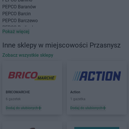
PEPCO
Baranów
PEPCO
Barcin
PEPCO
Barczewo
PEPCO
Barlinek
Pokaż więcej
PEPCO
Bartoszyce
PEPCO
Barwice
Inne sklepy w miejscowości Przasnysz
PEPCO
Będzin
PEPCO
Zobacz wszystkie sklepy
Bełchatów
PEPCO
Bełżyce
PEPCO
Besko
PEPCO
Bestwina
PEPCO
Biała Podlaska
PEPCO
Białe Błota
BRICOMARCHE
Action
PEPCO
Białobrzegi
6 gazetek
1 gazetka
PEPCO
Białogard
Dodaj do ulubionych
Dodaj do ulubionych
PEPCO
Białystok
PEPCO
Biecz
PEPCO
Biedrusko