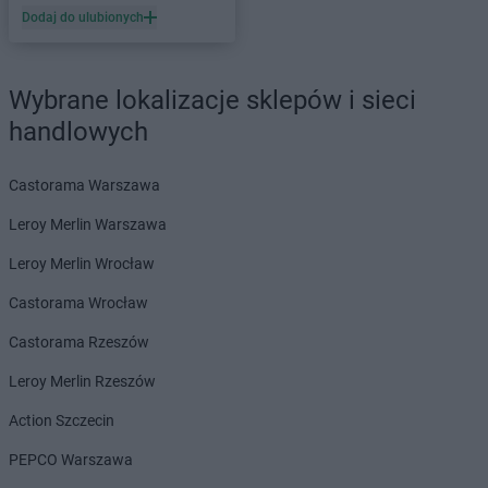
Dodaj do ulubionych
PEPCO
Dąbrowa Górnicza
PEPCO
Dąbrowa Tarnowska
PEPCO
Dąbrówka
Wybrane lokalizacje sklepów i sieci
PEPCO
Darłowo
handlowych
PEPCO
Dawidy Bankowe
PEPCO
Dębe Wielkie
PEPCO
Dębica
Castorama Warszawa
PEPCO
Dęblin
Leroy Merlin Warszawa
PEPCO
Dębno
PEPCO
Dębowa
Leroy Merlin Wrocław
PEPCO
Debrzno
Castorama Wrocław
PEPCO
Dobczyce
PEPCO
Dobra
Castorama Rzeszów
PEPCO
Dobre Miasto
Leroy Merlin Rzeszów
PEPCO
Drawsko Pomorskie
PEPCO
Drezdenko
Action Szczecin
PEPCO
Drobin
PEPCO Warszawa
PEPCO
Drzewica