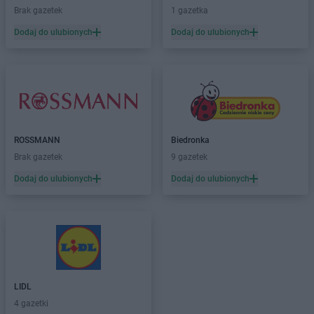
Brak gazetek
1 gazetka
PEPCO
Ciechocinek
PEPCO
Cieszyn
Dodaj do ulubionych
Dodaj do ulubionych
PEPCO
Czaplinek
PEPCO
Czarna
PEPCO
Czarna Białostocka
PEPCO
Czarnków
PEPCO
Czarny Dunajec
PEPCO
Czchów
ROSSMANN
Biedronka
PEPCO
Czechowice-Dziedzice
Brak gazetek
9 gazetek
PEPCO
Czeladź
Dodaj do ulubionych
Dodaj do ulubionych
PEPCO
Czerniejewo
PEPCO
Czernikowo
PEPCO
Czersk
PEPCO
Czerwionka-Leszczyny
PEPCO
Częstochowa
PEPCO
Człuchów
PEPCO
Czudec
LIDL
4 gazetki
PEPCO
Dąbrowa Białostocka