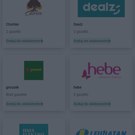
PEPCO
Bielany Wrocławskie
PEPCO
Bielawa
PEPCO
Bielsko-Biała
PEPCO
Bieruń
Chorten
Dealz
PEPCO
Bierutów
2 gazetki
2 gazetki
PEPCO
Biłgoraj
Dodaj do ulubionych
Dodaj do ulubionych
PEPCO
Biskupiec
PEPCO
Blachownia
PEPCO
Błonie
PEPCO
Bobolice
PEPCO
Bobowa
PEPCO
Bochnia
groszek
hebe
PEPCO
Bogatynia
Brak gazetek
3 gazetki
PEPCO
Boguszów-Gorce
PEPCO
Bolesławiec
Dodaj do ulubionych
Dodaj do ulubionych
PEPCO
Bolszewo
PEPCO
Borek Wielkopolski
PEPCO
Braniewo
PEPCO
Brańsk