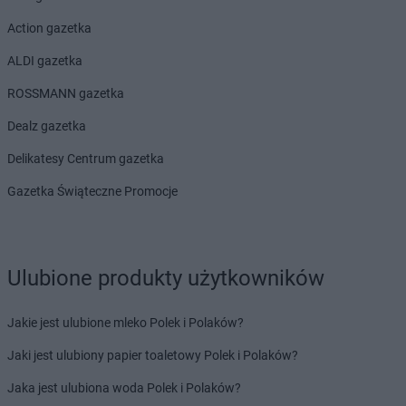
PEPCO
Główczyce
Action gazetka
PEPCO
Głowno
ALDI gazetka
PEPCO
Głubczyce
PEPCO
Głuchołazy
ROSSMANN gazetka
PEPCO
Gniewkowo
Dealz gazetka
PEPCO
Gniezno
PEPCO
Godów
Delikatesy Centrum gazetka
PEPCO
Gogolin
Gazetka Świąteczne Promocje
PEPCO
Gołdap
PEPCO
Goleniów
PEPCO
Golina
PEPCO
Golub-Dobrzyń
Ulubione produkty użytkowników
PEPCO
Góra
PEPCO
Gorlice
Jakie jest ulubione mleko Polek i Polaków?
PEPCO
Górowo Iławeckie
PEPCO
Gorzów Wielkopolski
Jaki jest ulubiony papier toaletowy Polek i Polaków?
PEPCO
Gorzyce
Jaka jest ulubiona woda Polek i Polaków?
PEPCO
Gostyń