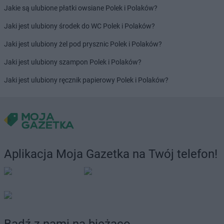
PEPCO
Gostynin
Jakie są ulubione płatki owsiane Polek i Polaków?
PEPCO
Goszczyno
Jaki jest ulubiony środek do WC Polek i Polaków?
PEPCO
Grajewo
PEPCO
Grodków
Jaki jest ulubiony żel pod prysznic Polek i Polaków?
PEPCO
Grodzisk Mazowiecki
Jaki jest ulubiony szampon Polek i Polaków?
PEPCO
Grodzisk Wielkopolski
PEPCO
Grójec
Jaki jest ulubiony ręcznik papierowy Polek i Polaków?
PEPCO
Gromnik
PEPCO
Grudziądz
PEPCO
Gryfice
PEPCO
Gryfino
PEPCO
Gryfów Śląski
PEPCO
Gubin
Aplikacja Moja Gazetka na Twój telefon!
PEPCO
Hajnówka
PEPCO
Hrubieszów
PEPCO
Iława
PEPCO
Iłża
PEPCO
Imielin