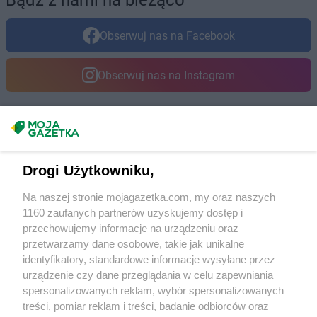
Bądź z nami na bieżąco
PEPCO
Inowrocław
PEPCO
Istebna
Obserwuj nas na Facebook
PEPCO
Jabłonka
Obserwuj nas na Instagram
PEPCO
Jabłonna
PEPCO
Janikowo
PEPCO
Janów Lubelski
PEPCO
Janowiec Wielkopolski
Masz sugestie lub pytania?
PEPCO
Januszowice
Napisz do nas:
support@mojagazetka.com
PEPCO
Jarocin
Drogi Użytkowniku,
Współpraca z nami
PEPCO
Jarosław
PEPCO
Na naszej stronie mojagazetka.com, my oraz naszych
Jaroszowice
Zobacz szczegóły
1160 zaufanych partnerów uzyskujemy dostęp i
PEPCO
Jaroty
Retail Radar – analiza rynku
przechowujemy informacje na urządzeniu oraz
PEPCO
Jasło
przetwarzamy dane osobowe, takie jak unikalne
PEPCO
Jastrowie
identyfikatory, standardowe informacje wysyłane przez
PEPCO
Jastrzębie-Zdrój
Wasze ulubione produkty
urządzenie czy dane przeglądania w celu zapewniania
PEPCO
Jawor
spersonalizowanych reklam, wybór spersonalizowanych
PEPCO
Jaworze
Regulamin serwisu i polityka prywatności
treści, pomiar reklam i treści, badanie odbiorców oraz
PEPCO
Jaworzno