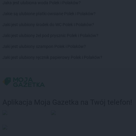
RTV EURO AGD
Pruszcz Gdański
Jaka jest ulubiona woda Polek i Polaków?
RTV EURO AGD
Pruszków
Jakie są ulubione płatki owsiane Polek i Polaków?
RTV EURO AGD
Przasnysz
RTV EURO AGD
Przemyśl
Jaki jest ulubiony środek do WC Polek i Polaków?
RTV EURO AGD
Pszczyna
Jaki jest ulubiony żel pod prysznic Polek i Polaków?
RTV EURO AGD
Puck
RTV EURO AGD
Puławy
Jaki jest ulubiony szampon Polek i Polaków?
RTV EURO AGD
Pyskowice
Jaki jest ulubiony ręcznik papierowy Polek i Polaków?
RTV EURO AGD
Racibórz
RTV EURO AGD
Radom
RTV EURO AGD
Radomsko
RTV EURO AGD
Rawa Mazowiecka
RTV EURO AGD
Rawicz
RTV EURO AGD
Ruda Śląska
Aplikacja Moja Gazetka na Twój telefon!
RTV EURO AGD
Rumia
RTV EURO AGD
Rybnik
RTV EURO AGD
Rzeszów
RTV EURO AGD
Sandomierz