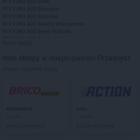
RTV EURO AGD
Białki
RTV EURO AGD
Białogard
RTV EURO AGD
Białystok
RTV EURO AGD
Bielany Wrocławskie
RTV EURO AGD
Bielsk Podlaski
RTV EURO AGD
Bielsko-Biała
Pokaż więcej
RTV EURO AGD
Biłgoraj
RTV EURO AGD
Bochnia
Inne sklepy w miejscowości Przasnysz
RTV EURO AGD
Bogatynia
RTV EURO AGD
Zobacz wszystkie sklepy
Bolesławiec
RTV EURO AGD
Braniewo
RTV EURO AGD
Brodnica
RTV EURO AGD
Brzeg
RTV EURO AGD
Brzesko
RTV EURO AGD
Bydgoszcz
BRICOMARCHE
Action
RTV EURO AGD
Bytom
4 gazetki
1 gazetka
RTV EURO AGD
Bytów
Dodaj do ulubionych
Dodaj do ulubionych
RTV EURO AGD
Chełm