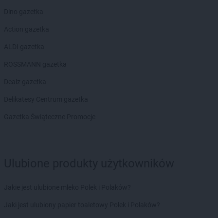
RTV EURO AGD
Ostrołęka
Dino gazetka
RTV EURO AGD
Ostrów Mazowiecka
RTV EURO AGD
Ostrów Wielkopolski
Action gazetka
RTV EURO AGD
Ostrowiec Świętokrzyski
ALDI gazetka
RTV EURO AGD
Oświęcim
RTV EURO AGD
Otwock
ROSSMANN gazetka
RTV EURO AGD
Pabianice
Dealz gazetka
RTV EURO AGD
Piekary Śląskie
Delikatesy Centrum gazetka
RTV EURO AGD
Piła
RTV EURO AGD
Piotrków Trybunalski
Gazetka Świąteczne Promocje
RTV EURO AGD
Pisz
RTV EURO AGD
Pleszew
RTV EURO AGD
Płock
Ulubione produkty użytkowników
RTV EURO AGD
Płońsk
RTV EURO AGD
Police
RTV EURO AGD
Polkowice
Jakie jest ulubione mleko Polek i Polaków?
RTV EURO AGD
Poznań
Jaki jest ulubiony papier toaletowy Polek i Polaków?
RTV EURO AGD
Prudnik