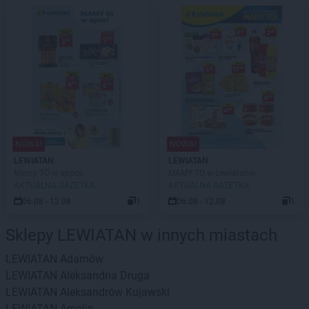
NOWA!
NOWA!
LEWIATAN
LEWIATAN
Mamy TO w appce
MAMY TO w Lewiatanie
AKTUALNA GAZETKA
AKTUALNA GAZETKA
06.08 - 12.08
1
06.08 - 12.08
1
Sklepy LEWIATAN w innych miastach
LEWIATAN
Adamów
LEWIATAN
Aleksandria Druga
LEWIATAN
Aleksandrów Kujawski
LEWIATAN
Amelin