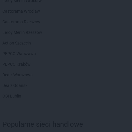
Leroy Merlin Wrocław
LEWIATAN
Biała Piska
LEWIATAN
Biała Podlaska
Castorama Wrocław
LEWIATAN
Białaczów
Castorama Rzeszów
LEWIATAN
Białka Tatrzańska
LEWIATAN
Białobłocie
Leroy Merlin Rzeszów
LEWIATAN
Białobrzegi
Action Szczecin
LEWIATAN
Białogóra
LEWIATAN
Białopole
PEPCO Warszawa
LEWIATAN
Biały Bór
PEPCO Kraków
LEWIATAN
Biały Kościół
LEWIATAN
Białystok
Dealz Warszawa
LEWIATAN
Bielkówko
Dealz Gdańsk
LEWIATAN
Bielsk
LEWIATAN
Bielsko-Biała
OBI Lublin
LEWIATAN
Bieńkowice
LEWIATAN
Bierawa
LEWIATAN
Biernatki
LEWIATAN
Bieruń
Popularne sieci handlowe
LEWIATAN
Bierzewice