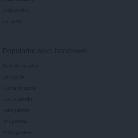
LEWIATAN
Białaczów
LEWIATAN
Białka Tatrzańska
Dealz Gdańsk
LEWIATAN
Białobłocie
OBI Lublin
LEWIATAN
Białobrzegi
LEWIATAN
Białogóra
LEWIATAN
Białopole
LEWIATAN
Biały Bór
Popularne sieci handlowe
LEWIATAN
Biały Kościół
LEWIATAN
Białystok
Biedronka gazetka
LEWIATAN
Bielkówko
LEWIATAN
Bielsk
Lidl gazetka
LEWIATAN
Bielsko-Biała
Kaufland gazetka
LEWIATAN
Bieńkowice
LEWIATAN
Bierawa
PEPCO gazetka
LEWIATAN
Biernatki
Netto gazetka
LEWIATAN
Bieruń
LEWIATAN
Bierzewice
Dino gazetka
LEWIATAN
Biesal
Action gazetka
LEWIATAN
Bieżuń