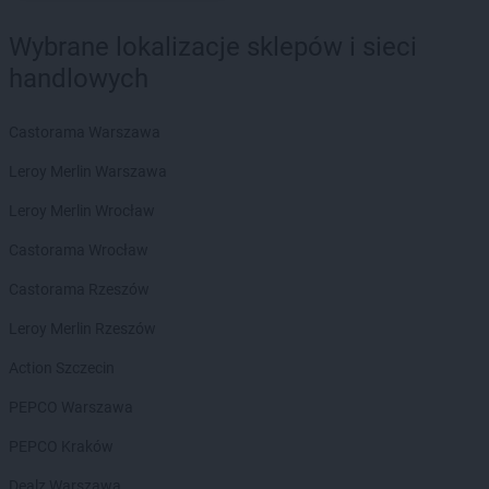
LEWIATAN
Bartoszyce
Wybrane lokalizacje sklepów i sieci
LEWIATAN
Barwałd Dolny
handlowych
LEWIATAN
Barwice
LEWIATAN
Batorz
LEWIATAN
Bębło
Castorama Warszawa
LEWIATAN
Będzin
Leroy Merlin Warszawa
LEWIATAN
Bejsce
LEWIATAN
Bełk
Leroy Merlin Wrocław
LEWIATAN
Bełżyce
Castorama Wrocław
LEWIATAN
Benice
LEWIATAN
Bęsia
Castorama Rzeszów
LEWIATAN
Bestwina
Leroy Merlin Rzeszów
LEWIATAN
Bestwinka
LEWIATAN
Biadoliny Szlacheckie
Action Szczecin
LEWIATAN
Biała
PEPCO Warszawa
LEWIATAN
Biała Druga
LEWIATAN
Biała Piska
PEPCO Kraków
LEWIATAN
Biała Podlaska
Dealz Warszawa