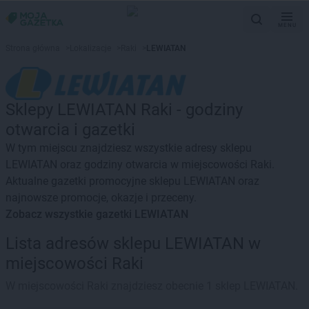
MENU
Strona główna
>
Lokalizacje
>
Raki
>
LEWIATAN
Sklepy LEWIATAN Raki - godziny
otwarcia i gazetki
W tym miejscu znajdziesz wszystkie adresy sklepu
LEWIATAN oraz godziny otwarcia w miejscowości Raki.
Aktualne gazetki promocyjne sklepu LEWIATAN oraz
najnowsze promocje, okazje i przeceny.
Zobacz wszystkie gazetki LEWIATAN
Lista adresów sklepu LEWIATAN w
miejscowości Raki
W miejscowości Raki znajdziesz obecnie 1 sklep LEWIATAN.