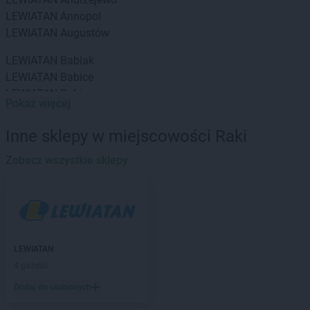
LEWIATAN
Annopol
LEWIATAN
Augustów
LEWIATAN
Babiak
LEWIATAN
Babice
LEWIATAN
Babin
Pokaż więcej
LEWIATAN
Baborów
LEWIATAN
Baboszewo
Inne sklepy w miejscowości Raki
LEWIATAN
Baciuty
LEWIATAN
Zobacz wszystkie sklepy
Bąkowo
LEWIATAN
Baligród
LEWIATAN
Balin
LEWIATAN
Banino
LEWIATAN
Baranowo
LEWIATAN
Barcino
LEWIATAN
LEWIATAN
Barczewo
4 gazetki
LEWIATAN
Bargłów Kościelny
Dodaj do ulubionych
LEWIATAN
Barlinek
LEWIATAN
Bartniczka