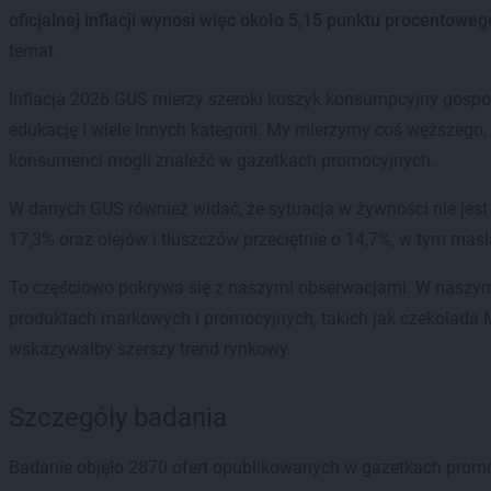
oficjalnej inflacji wynosi więc około 5,15 punktu procentoweg
temat.
Inflacja 2026 GUS mierzy szeroki koszyk konsumpcyjny gospoda
edukację i wiele innych kategorii. My mierzymy coś węższego,
konsumenci mogli znaleźć w gazetkach promocyjnych.
W danych GUS również widać, że sytuacja w żywności nie jest
17,3% oraz olejów i tłuszczów przeciętnie o 14,7%, w tym mas
To częściowo pokrywa się z naszymi obserwacjami. W naszym k
produktach markowych i promocyjnych, takich jak czekolada M
wskazywałby szerszy trend rynkowy.
Szczegóły badania
Badanie objęło 2870 ofert opublikowanych w gazetkach promo