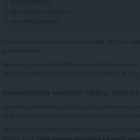
ręcznik papierowy,
płyn do płukania Coccolino,
płyn do WC Domestos.
Porównaliśmy ceny tych produktów z
kwietnia 2025 roku
i
kwi
w Mojej Gazetce.
Okazało się, że w kwietniu 2025 roku taki przykładowy koszyk
Oznacza to spadek cen o 5,32 zł, czyli 1,95% mnie rok do roku.
Najważniejszy wniosek? Inflacja 2026 ni
Co ciekawe, oficjalna inflacja 2026 wg GUS w tym samym cza
aż 5% różnicy! Nasz koszyk promocyjny pokazał więc zupełni
Choć konsumenci z pewnością nadal odczuwają wysokie cen
kosztów życia.
Osoba aktywnie korzystająca z promocji mogła 