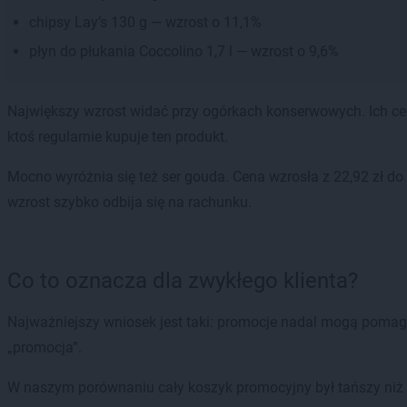
chipsy Lay’s 130 g — wzrost o 11,1%
płyn do płukania Coccolino 1,7 l — wzrost o 9,6%
Największy wzrost widać przy ogórkach konserwowych. Ich cena 
ktoś regularnie kupuje ten produkt.
Mocno wyróżnia się też ser gouda. Cena wzrosła z 22,92 zł do
wzrost szybko odbija się na rachunku.
Co to oznacza dla zwykłego klienta?
Najważniejszy wniosek jest taki: promocje nadal mogą pomagać
„promocja”.
W naszym porównaniu cały koszyk promocyjny był tańszy niż r