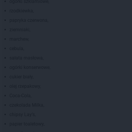
ogórki szklarniowe,
rzodkiewka,
papryka czerwona,
ziemniaki,
marchew,
cebula,
sałata masłowa,
ogórki konserwowe,
cukier biały,
olej rzepakowy,
Coca-Cola,
czekolada Milka,
chipsy Lay’s,
papier toaletowy,