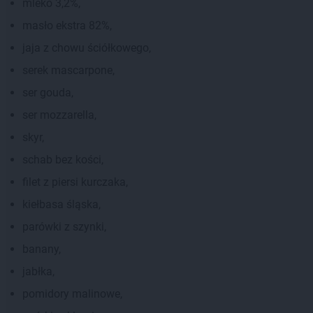
mleko 3,2%,
masło ekstra 82%,
jaja z chowu ściółkowego,
serek mascarpone,
ser gouda,
ser mozzarella,
skyr,
schab bez kości,
filet z piersi kurczaka,
kiełbasa śląska,
parówki z szynki,
banany,
jabłka,
pomidory malinowe,