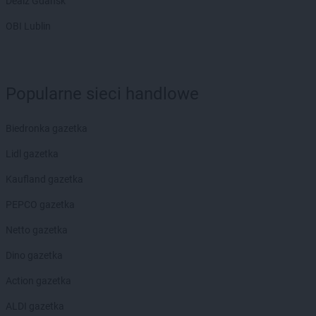
Dealz Gdańsk
OBI Lublin
Popularne sieci handlowe
Biedronka gazetka
Lidl gazetka
Kaufland gazetka
PEPCO gazetka
Netto gazetka
Dino gazetka
Action gazetka
ALDI gazetka