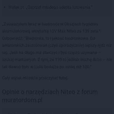
Wątek pt. „Osprzęt młodego adepta lutowania.”
„Zauważyłem teraz w biedronce w Okazjach tygodnia
akumulatorową wkrętarkę 12V Max Niteo za 139 zeta.”.
Odpowiedź: “Biedronka, to i jakość biedronkowa. Do
amatorskich zastosowań (czyli sporadycznie) lepszy rydz niż
nic. Jeśli na długo ma starczyć i być często używana —
szukaj markowych. Z tym, ze 139 to jednak trochę dużo — nie
tak dawno były w Lidlu bodajże po mniej niż 100.”
Cały wątek możecie przeczytać
tutaj
.
Opinie o narzędziach Niteo z forum
muratordom.pl