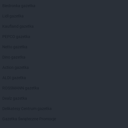
Biedronka gazetka
Lidl gazetka
Kaufland gazetka
PEPCO gazetka
Netto gazetka
Dino gazetka
Action gazetka
ALDI gazetka
ROSSMANN gazetka
Dealz gazetka
Delikatesy Centrum gazetka
Gazetka Świąteczne Promocje