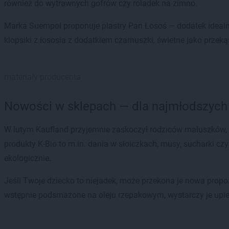
również do wytrawnych gofrów czy roladek na zimno.
Marka Suempol proponuje plastry Pan Łosoś — dodatek idealny
klopsiki z łososia z dodatkiem czarnuszki, świetne jako przek
materiały producenta
Nowości w sklepach — dla najmłodszych
W lutym Kaufland przyjemnie zaskoczył rodziców maluszków, r
produkty K-Bio to m.in. dania w słoiczkach, musy, sucharki 
ekologicznie.
Jeśli Twoje dziecko to niejadek, może przekona je nowa propozy
wstępnie podsmażone na oleju rzepakowym, wystarczy je upie