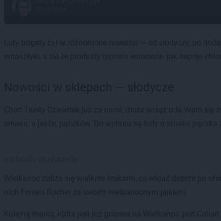
Iwona Karczmarczyk
29.02.2024
Luty bogaty był w różnorodne nowości — od słodyczy, po dod
smakołyki, a także produkty typowo wiosenne, jak napoje chł
Nowości w sklepach — słodycze
Choć Tłusty Czwartek już za nami, może wciąż uda Wam się 
smaku, a jakże, pączków. Do wyboru są lody o smaku pączka 
materiały producenta
Wielkanoc zbliża się wielkimi krokami, co widać dobrze po ofe
nich Ferrero Rocher ze swoim wielkanocnym jajkiem.
Kolejną marką, która jest już gotowa na Wielkanoc, jest Colian