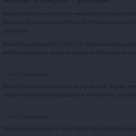
Nowości w sklepach — przekąski
Krakersy Rokersy marki Grona to niewielkich rozmiarów przeką
towarzyskich czy wieczorów filmowych. Produkowane są w tr
opakowania.
Nowa linia jogurtów pitnych Men Skyr inspirowana jest popula
deserem kokosowym. Napój nie zawiera dodatku cukru, za to 
materiały producenta
Również Danio postawił w lutym na jogurty pitne. Szybka „me
mango oraz truskawkowo-jagodowym. Pakowane są w butelki p
materiały producenta
Skyr pojawił się również w nowej ofercie Alpro. Roślinny od