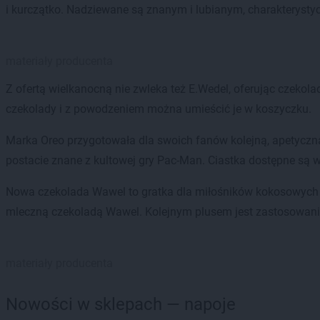
i kurczątko. Nadziewane są znanym i lubianym, charakterys
materiały producenta
Z ofertą wielkanocną nie zwleka też E.Wedel, oferując czekol
czekolady i z powodzeniem można umieścić je w koszyczku.
Marka Oreo przygotowała dla swoich fanów kolejną, apetyczną
postacie znane z kultowej gry Pac-Man. Ciastka dostępne są w
Nowa czekolada Wawel to gratka dla miłośników kokosowych s
mleczną czekoladą Wawel. Kolejnym plusem jest zastosowanie
materiały producenta
Nowości w sklepach — napoje