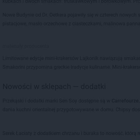
kubkach i dwóch smakach: truskawkowym i borówkowym. Produk
Nowe Budynie od Dr. Oetkera pojawiły się w czterech nowych s
pistacjowe, masło orzechowe z ciasteczkami, malinowa panna c
materiały producenta
Limitowane edycje mini-krakersów Lajkonik nawiązują smakam
Smakorini przypomina greckie tradycje kulinarne. Mini-kraker
Nowości w sklepach — dodatki
Przekąski i dodatki marki Sen Soy dostępne są w
Carrefourze
dania kuchni orientalnej przygotowywane w domu. Chipsy dost
Serek Łaciaty z dodatkiem chrzanu i buraka to nowość, którą