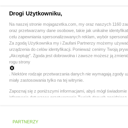
Drogi Użytkowniku,
Na naszej stronie mojagazetka.com, my oraz naszych 1160 za
oraz przetwarzamy dane osobowe, takie jak unikalne identyfik
celu zapewniania spersonalizowanych reklam, wybór spersonaliz
Za zgodą Użytkownika my i Zaufani Partnerzy możemy używać
urządzenia do celów identyfikacji. Ponieważ cenimy Twoją prywa
„Akceptuję”. Zgoda jest dobrowolna i zawsze możesz ją zmieni
rogu strony
. Niektóre rodzaje przetwarzania danych nie wymagają zgody u
miały zastosowania tylko na tej witrynie.
Zapoznaj się z poniższymi informacjami, abyś mógł świadomie
informacje dotyczące przetwarzania Twoich danych znajdzies
Zawsze najnowsz
+ 1,5 m
PARTNERZY