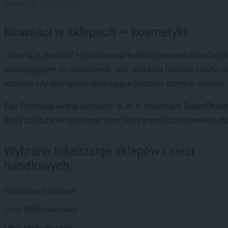
materiały producenta
Nowości w sklepach — kosmetyki
„Love is in the Hair” to limitowana kolekcja kosmetyków Only
nawiązującym do walentynek, oraz unikalna formuła oparta na
odżywki czy szampony, spełniające potrzeby różnych włosów.
Eau Thermale Avène dostępna m.in. w drogeriach
SuperPhar
mają za zadanie rozjaśniać cerę i korygować przebarwienia d
Wybrane lokalizacje sklepów i sieci
handlowych
Castorama Warszawa
Leroy Merlin Warszawa
Leroy Merlin Wrocław